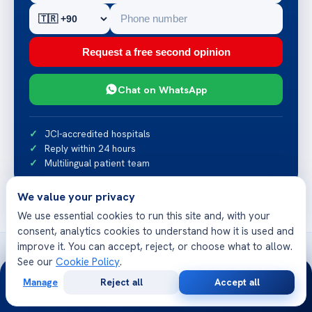
Request a free second opinion
Chat on WhatsApp
JCI-accredited hospitals
Reply within 24 hours
Multilingual patient team
We value your privacy
We use essential cookies to run this site and, with your
consent, analytics cookies to understand how it is used and
improve it. You can accept, reject, or choose what to allow.
See our
Cookie Policy
.
24/7
Manage
Reject all
Accept all
Free
Second
WhatsApp
Call Now
Related articles
Consultation
Opinion