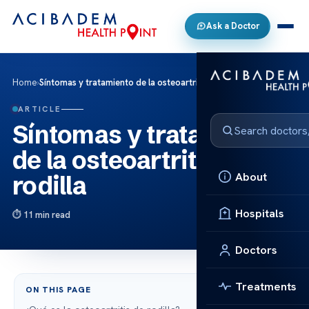
Ask a Doctor
Home
›
Síntomas y tratamiento de la osteoartritis de rodilla
ARTICLE
Síntomas y tratamiento
de la osteoartritis de
About
rodilla
Hospitals
11 min read
Doctors
Treatments
ON THIS PAGE