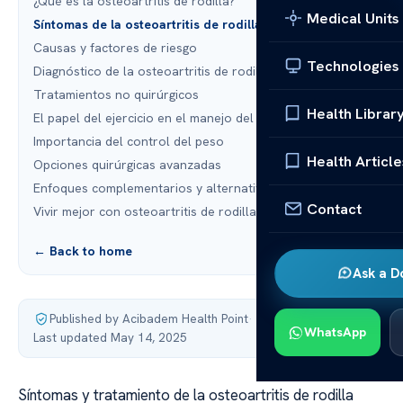
¿Qué es la osteoartritis de rodilla?
Medical Units
Síntomas de la osteoartritis de rodilla
Causas y factores de riesgo
Technologies
Diagnóstico de la osteoartritis de rodilla
Tratamientos no quirúrgicos
Health Librar
El papel del ejercicio en el manejo del dolor
Importancia del control del peso
Health Article
Opciones quirúrgicas avanzadas
Enfoques complementarios y alternativos
Contact
Vivir mejor con osteoartritis de rodilla
← Back to home
Ask a D
Published by Acibadem Health Point
·
WhatsApp
Last updated May 14, 2025
Síntomas y tratamiento de la osteoartritis de rodilla