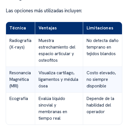
Las opciones más utilizadas incluyen:
Técnica
Ventajas
Limitaciones
Radiografía
Muestra
No detecta daño
(X-rays)
estrechamiento del
temprano en
espacio articular y
tejidos blandos
osteofitos
Resonancia
Visualiza cartílago,
Costo elevado,
Magnética
ligamentos y médula
no siempre
(MRI)
ósea
disponible
Ecografía
Evalúa líquido
Depende de la
sinovial y
habilidad del
membranas en
operador
tiempo real