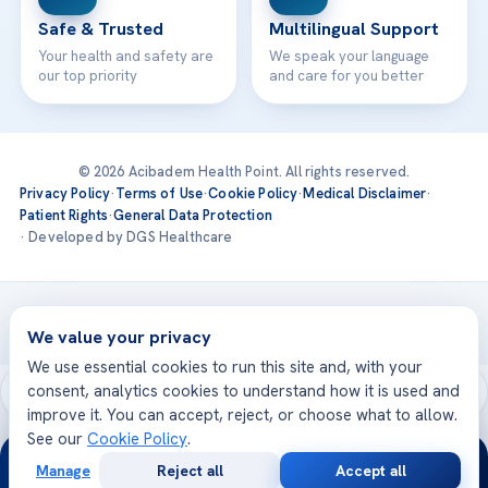
Safe & Trusted
Multilingual Support
Your health and safety are
We speak your language
our top priority
and care for you better
© 2026 Acibadem Health Point. All rights reserved.
Privacy Policy
·
Terms of Use
·
Cookie Policy
·
Medical Disclaimer
·
Patient Rights
·
General Data Protection
· Developed by DGS Healthcare
Treatments are delivered at our JCI-accredited hospitals —
Acıbadem International
We value your privacy
We use essential cookies to run this site and, with your
consent, analytics cookies to understand how it is used and
improve it. You can accept, reject, or choose what to allow.
See our
Cookie Policy
.
24/7
Manage
Reject all
Accept all
Free
Second