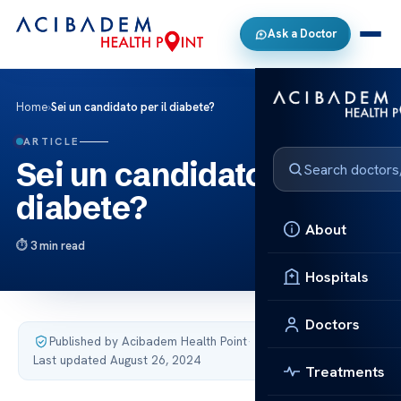
Ask a Doctor
Home
›
Sei un candidato per il diabete?
ARTICLE
Sei un candidato per il
diabete?
About
3 min read
Hospitals
Doctors
Published by Acibadem Health Point
·
Last updated August 26, 2024
Treatments