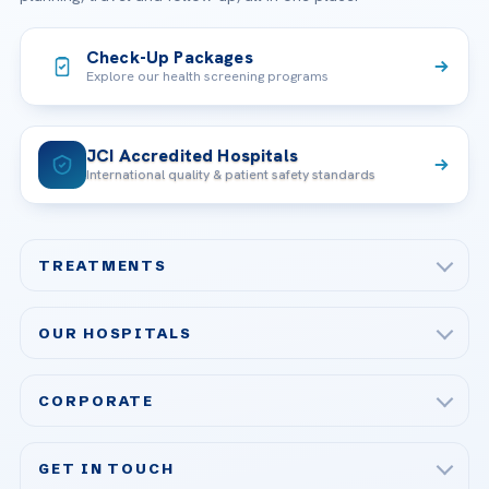
Check-Up Packages
Explore our health screening programs
JCI Accredited Hospitals
International quality & patient safety standards
TREATMENTS
Check-up & Preventive Medicine
OUR HOSPITALS
Plastic, Reconstructive Surgery
Acibadem Maslak Hospital
Bariatric & Metabolic Surgery
CORPORATE
Acibadem Altunizade Hospital
Cardiovascular Surgery
About Us
Acibadem Ataşehir Hospital
GET IN TOUCH
IVF & Reproductive Health