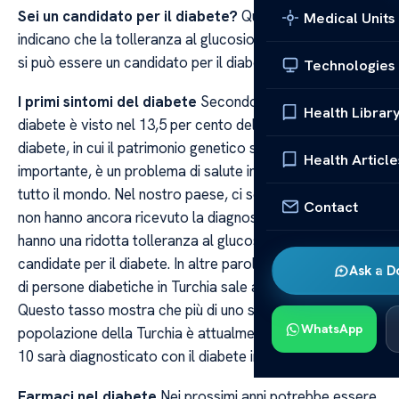
Sei un candidato per il diabete?
Questi sintomi
Medical Units
indicano che la tolleranza al glucosio è compromessa e
si può essere un candidato per il diabete futuro.
Technologies
I primi sintomi del diabete
Secondo recenti studi, il
Health Librar
diabete è visto nel 13,5 per cento della popolazione. Il
diabete, in cui il patrimonio genetico svolge un ruolo
Health Article
importante, è un problema di salute in rapido aumento in
tutto il mondo. Nel nostro paese, ci sono persone che
Contact
non hanno ancora ricevuto la diagnosi di diabete, ma
hanno una ridotta tolleranza al glucosio e sono
candidate per il diabete. In altre parole, il numero totale
Ask a D
di persone diabetiche in Turchia sale al 33 per cento.
Questo tasso mostra che più di uno su 10 della
WhatsApp
popolazione della Turchia è attualmente diabetico e 2 su
10 sarà diagnosticato con il diabete in pochi anni.
Farmaci nel diabete
Nei prossimi anni potrebbe essere