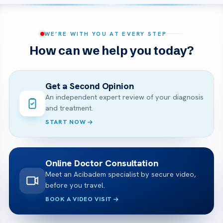
WE’RE WITH YOU AT EVERY STEP
How can we help you today?
Get a Second Opinion
An independent expert review of your diagnosis
and treatment.
START NOW
Online Doctor Consultation
Meet an Acibadem specialist by secure video,
before you travel.
BOOK A VIDEO VISIT