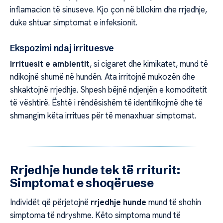
inflamacion të sinuseve. Kjo çon në bllokim dhe rrjedhje,
duke shtuar simptomat e infeksionit.
Ekspozimi ndaj irrituesve
Irrituesit e ambientit
, si cigaret dhe kimikatet, mund të
ndikojnë shumë në hundën. Ata irritojnë mukozën dhe
shkaktojnë rrjedhje. Shpesh bëjnë ndjenjën e komoditetit
të vështirë. Është i rëndësishëm të identifikojmë dhe të
shmangim këta irritues për të menaxhuar simptomat.
Rrjedhje hunde tek të rriturit:
Simptomat e shoqëruese
Individët që përjetojnë
rrjedhje hunde
mund të shohin
simptoma të ndryshme. Këto simptoma mund të