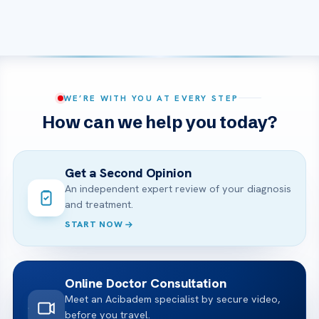
WE’RE WITH YOU AT EVERY STEP
How can we help you today?
Get a Second Opinion
An independent expert review of your diagnosis
and treatment.
START NOW
Online Doctor Consultation
Meet an Acibadem specialist by secure video,
before you travel.