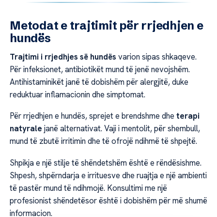
Metodat e trajtimit për rrjedhjen e
hundës
Trajtimi i rrjedhjes së hundës
varion sipas shkaqeve.
Për infeksionet, antibiotikët mund të jenë nevojshëm.
Antihistaminikët janë të dobishëm për alergjitë, duke
reduktuar inflamacionin dhe simptomat.
Për rrjedhjen e hundës, sprejet e brendshme dhe
terapi
natyrale
janë alternativat. Vaji i mentolit, për shembull,
mund të zbutë irritimin dhe të ofrojë ndihmë të shpejtë.
Shpikja e një stilje të shëndetshëm është e rëndësishme.
Shpesh, shpërndarja e irrituesve dhe ruajtja e një ambienti
të pastër mund të ndihmojë. Konsultimi me një
profesionist shëndetësor është i dobishëm për më shumë
informacion.