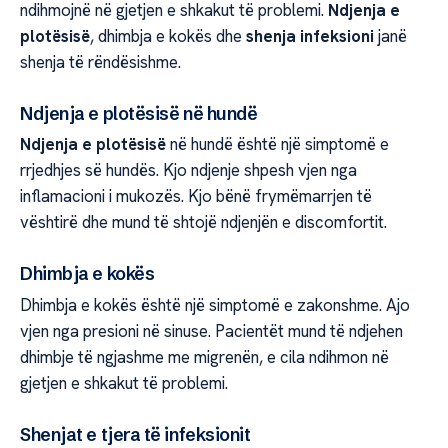
ndihmojnë në gjetjen e shkakut të problemi.
Ndjenja e
plotësisë
, dhimbja e kokës dhe
shenja infeksioni
janë
shenja të rëndësishme.
Ndjenja e plotësisë në hundë
Ndjenja e plotësisë
në hundë është një simptomë e
rrjedhjes së hundës. Kjo ndjenje shpesh vjen nga
inflamacioni i mukozës. Kjo bënë frymëmarrjen të
vështirë dhe mund të shtojë ndjenjën e discomfortit.
Dhimbja e kokës
Dhimbja e kokës është një simptomë e zakonshme. Ajo
vjen nga presioni në sinuse. Pacientët mund të ndjehen
dhimbje të ngjashme me migrenën, e cila ndihmon në
gjetjen e shkakut të problemi.
Shenjat e tjera të infeksionit