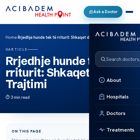
Ask a Doctor
Home
›
Rrjedhje hunde tek të rriturit: Shkaqet dhe Trajtimi
ARTICLE
Rrjedhje hunde tek të
rriturit: Shkaqet dhe
About
Trajtimi
Hospitals
3 min read
Doctors
Treatments
ON THIS PAGE