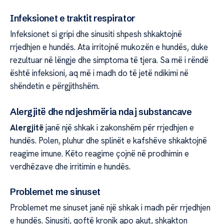
Infeksionet e traktit respirator
Infeksionet si gripi dhe sinusiti shpesh shkaktojnë
rrjedhjen e hundës. Ata irritojnë mukozën e hundës, duke
rezultuar në lëngje dhe simptoma të tjera. Sa më i rëndë
është infeksioni, aq më i madh do të jetë ndikimi në
shëndetin e përgjithshëm.
Alergjitë dhe ndjeshmëria ndaj substancave
Alergjitë
janë një shkak i zakonshëm për rrjedhjen e
hundës. Polen, pluhur dhe splinët e kafshëve shkaktojnë
reagime imune. Këto reagime çojnë në prodhimin e
verdhëzave dhe irritimin e hundës.
Problemet me sinuset
Problemet me sinuset janë një shkak i madh për rrjedhjen
e hundës. Sinusiti, qoftë kronik apo akut, shkakton