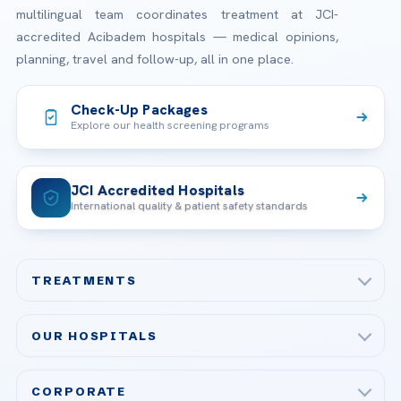
multilingual team coordinates treatment at JCI-
accredited Acibadem hospitals — medical opinions,
planning, travel and follow-up, all in one place.
Check-Up Packages
Explore our health screening programs
JCI Accredited Hospitals
International quality & patient safety standards
TREATMENTS
Check-up & Preventive Medicine
OUR HOSPITALS
Plastic, Reconstructive Surgery
Acibadem Maslak Hospital
Bariatric & Metabolic Surgery
CORPORATE