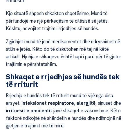
irritueset.
Kjo situatë shpesh shkakton shqetësime. Mund të
përfundojë me një përkeqësim të cilësisë së jetës.
Kështu, nevojitet trajtim i rrjedhjes së hundës.
Zgjidhjet mund të jenë medikamentet dhe ndryshimet në
stilin e jetës. Këto do të diskutohen më tej në këtë
artikull. Njohja e shkaqeve është hapi i parë për të gjetur
trajtimin e përshtatshëm.
Shkaqet e rrjedhjes së hundës tek
të rriturit
Rrjedhja e hundës tek të rriturit mund të vijë nga disa
arsyet.
Infeksionet respiratore
,
alergjitë
, sinuset dhe
irrituesit e ambientit
janë shkaqet e zakonshme. Këto
faktorë ndikojnë në shëndetin e hundës dhe ndihnojnë në
gjetjen e trajtimit më të mirë.