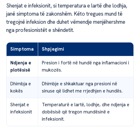
Shenjat e infeksionit, si temperatura e lartë dhe lodhja,
janë simptoma të zakonshëm. Këto tregues mund të
tregojnë infeksion dhe duhet vëmendje menjëhershme
nga profesionistët e shëndetit.
Simptoma
Shpjegimi
Ndjenja e
Presion i fortë në hundë nga inflamacioni i
plotësisë
mukozës.
Dhimbja e
Dhimbje e shkaktuar nga presioni në
kokës
sinuse që lidhet me rrjedhjen e hundës.
Shenjat e
Temperaturë e lartë, lodhje, dhe ndjenja e
infeksionit
dobësisë që tregon mundësinë e
infeksionit.