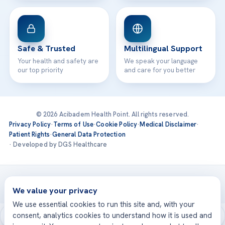
Safe & Trusted
Multilingual Support
Your health and safety are
We speak your language
our top priority
and care for you better
© 2026 Acibadem Health Point. All rights reserved.
Privacy Policy
·
Terms of Use
·
Cookie Policy
·
Medical Disclaimer
·
Patient Rights
·
General Data Protection
· Developed by DGS Healthcare
Treatments are delivered at our JCI-accredited hospitals —
Acıbadem International
We value your privacy
We use essential cookies to run this site and, with your
consent, analytics cookies to understand how it is used and