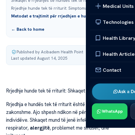
Shkaqet e rrjedhjes së hundës tek të rriturit
Medical Units
Rrjedhje hunde tek të rriturit: Simptomat e shoqëruese
Metodat e trajtimit për rrjedhjen e hundës
Technologies
← Back to home
Health Librar
Published by Acibadem Health Point
·
Health Article
Last updated August 14, 2025
Contact
Rrjedhje hunde tek të rriturit: Shkaqet dhe Trajtimi
Ask a D
Rrjedhja e hundës tek të rriturit është një simptomë e
WhatsApp
zakonshme. Ajo shpesh ndikon në përditshmërinë e
individëve. Shkaqet mund të jenë infeksionet e traktit
respirator,
alergjitë
, problemet me sinuset, dhe