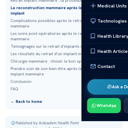
Retrait implant mammaire : la procédure
Medical Units
La reconstruction mammaire après le retrait d’un
implant
Technologies
Complications possibles après le retrait d’un implant
mammaire
Les soins post-opératoires après le retrait d’un implant
Health Librar
mammaire
Témoignages sur le retrait d’implants mammaires
Health Article
Les résultats du retrait d’un implant mammaire
Chirurgie mammaire : choisir le bon spécialiste
Contact
Prendre soin de son bien-être après le retrait d’un
implant mammaire
Conclusion
Ask a D
FAQ
← Back to home
WhatsApp
Published by Acibadem Health Point
·