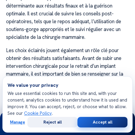
déterminante aux résultats finaux et à la guérison
optimale. Il est crucial de suivre les conseils post-
opératoires, tels que le repos adéquat, l’utilisation de
soutiens-gorge appropriés et le suivi régulier avec un
spécialiste de la chirurgie mammaire.
Les choix éclairés jouent également un rôle clé pour
obtenir des résultats satisfaisants. Avant de subir une
intervention chirurgicale pour le retrait d’un implant
mammaire, il est important de bien se renseigner sur la
procédure, de discuter des options de reconstruction
We value your privacy
mammaire (le cas échéant) et de choisir un spécialiste
We use essential cookies to run this site and, with your
qualifié avec expérience dans ce domaine.
consent, analytics cookies to understand how it is used and
improve it. You can accept, reject, or choose what to allow.
En suivant ces recommandations, les patientes peuvent
See our
Cookie Policy
.
24/7
s’assurer une meilleure récupération, minimiser les
Manage
Reject all
Accept all
complications potentielles et atteindre les résultats
Free
Second
WhatsApp
Call Now
Consultation
Opinion
esthétiques désirés. Après le retrait d’un implant