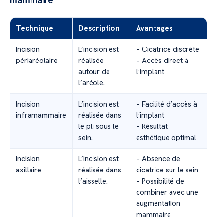
mammaire
Technique
Description
Avantages
Incision
L’incision est
– Cicatrice discrète
périaréolaire
réalisée
– Accès direct à
autour de
l’implant
l’aréole.
Incision
L’incision est
– Facilité d’accès à
inframammaire
réalisée dans
l’implant
le pli sous le
– Résultat
sein.
esthétique optimal
Incision
L’incision est
– Absence de
axillaire
réalisée dans
cicatrice sur le sein
l’aisselle.
– Possibilité de
combiner avec une
augmentation
mammaire