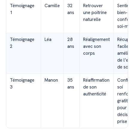
Témoignage
Camille
32
Retrouver
Sentime
1
ans
une poitrine
bien-êtr
naturelle
confort
soi-mê
Témoignage
Léa
28
Réalignement
Récupér
2
ans
avec son
facile,
corps
améliora
de l’est
de soi
Témoignage
Manon
35
Réaffirmation
Confian
3
ans
de son
soi
authenticité
renforc
gratitud
pour la
décision
prise