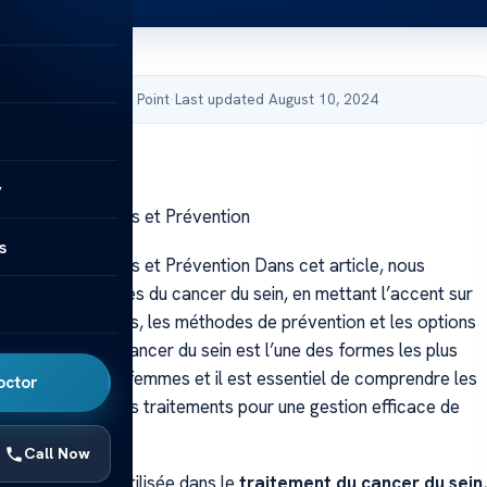
by Acibadem Health Point
·
Last updated August 10, 2024
y
du Sein – Risques et Prévention
s
du Sein – Risques et Prévention Dans cet article, nous
fférentes facettes du cancer du sein, en mettant l’accent sur
ssociés aux rayons, les méthodes de prévention et les options
disponibles. Le cancer du sein est l’une des formes les plus
cancer chez les femmes et il est essentiel de comprendre les
octor
 diagnostic et les traitements pour une gestion efficace de
.
Call Now
ie est souvent utilisée dans le
traitement du cancer du sein
,