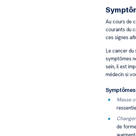
Symptôm
Au cours de c
courants du c
ces signes af
Le cancer du 
symptômes ne 
sein, il est i
médecin si vo
Symptômes f
Masse ou
ressentie
Changeme
de forme
augmenta