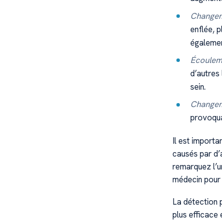
Changeme
enflée, 
égalemen
Écoulem
d’autres
sein.
Changem
provoqua
Il est import
causés par d’
remarquez l’u
médecin pour 
La détection 
plus efficace 