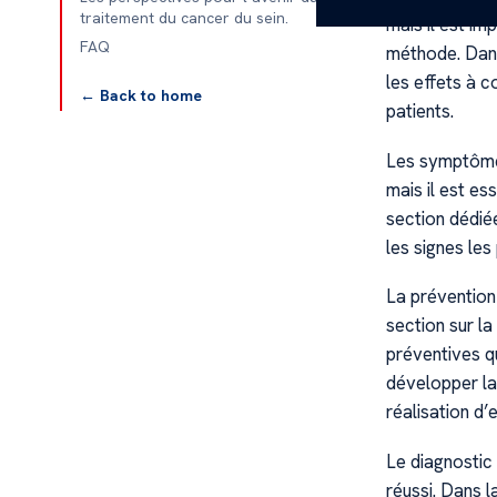
traitement du cancer du sein.
mais il est im
FAQ
méthode. Dans
les effets à c
← Back to home
patients.
Les symptômes
mais il est es
section dédié
les signes les
La prévention 
section sur l
préventives q
développer la 
réalisation d’
Le diagnostic
réussi. Dans 