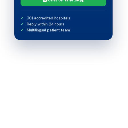
JCI-accredited hospitals
Reply within 24 hours
Multilingual patient team