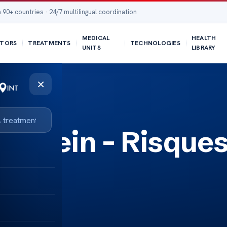
 90+ countries · 24/7 multilingual coordination
MEDICAL
HEALTH
TORS
TREATMENTS
TECHNOLOGIES
UNITS
LIBRARY
×
du Sein – Risque