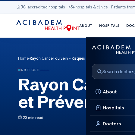
JCI-accredited hospitals · 45+ hospitals & clinics · Patients from
ABOUT
HOSPITALS
DOC
Home
›
Rayon Cancer du Sein – Risques et Prévention
ARTICLE
Rayon Cancer 
About
et Prévention
Hospitals
23 min read
Doctors