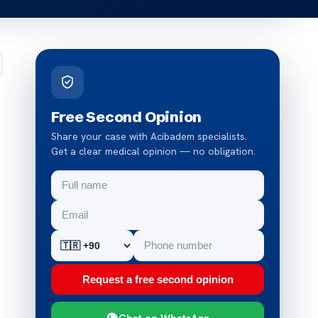
Free Second Opinion
Share your case with Acibadem specialists.
Get a clear medical opinion — no obligation.
Request a free second opinion
Chat on WhatsApp