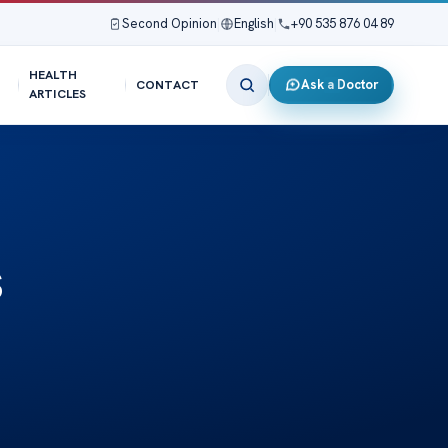
Second Opinion
|
English
|
+90 535 876 04 89
HEALTH
Ask a Doctor
CONTACT
ARTICLES
s