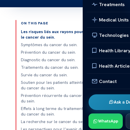
Treatments
Medical Units
ON THIS PAGE
Published 
Les risques liés aux rayons pour
Technologies
le cancer du sein.
Symptômes du cancer du sein.
Health Librar
Prévention du cancer du sein.
Rayon Cancer 
Diagnostic du cancer du sein.
Health Article
Traitements du cancer du sein.
Rayon Cancer 
Survie du cancer du sein.
aborderons di
Contact
Soutien pour les patients atteints
les risques a
du cancer du sein.
de traitement 
Prévention récurrente du cancer
courantes de 
du sein.
Ask a D
symptômes, le
Effets à long terme du traitement
du cancer du sein.
cette maladie
WhatsApp
La recherche sur le cancer du sein.
La radiothérap
Les perspectives pour l’avenir du