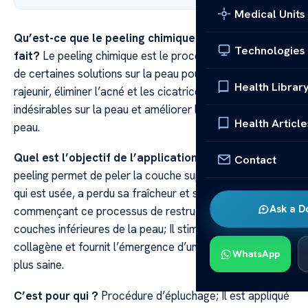
Medical Units
Qu’est-ce que le peeling chimique comment est-il
Technologies
fait?
Le peeling chimique est le processus d’application
de certaines solutions sur la peau pour revitaliser,
Health Librar
rajeunir, éliminer l’acné et les cicatrices, les taches
indésirables sur la peau et améliorer l’apparence de la
Health Article
peau.
Quel est l’objectif de l’application?
L’application du
Contact
peeling permet de peler la couche supérieure de la peau,
qui est usée, a perdu sa fraîcheur et sa luminosité, et en
Ask a D
commençant ce processus de restructuration dans les
couches inférieures de la peau; Il stimule la synthèse du
collagène et fournit l’émergence d’une peau plus jeune et
WhatsApp
plus saine.
C’est pour qui ?
Procédure d’épluchage; Il est appliqué