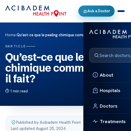
Ask a Doctor
Home
›
Qu’est-ce que le peeling chimique comment est-il fait?
ARTICLE
Qu’est-ce que le peeling
chimique comment est-
About
il fait?
Hospitals
1 min read
Doctors
Treatments
Published by Acibadem Health Point
·
Last updated August 25, 2024