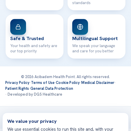
standards
Safe & Trusted
Multilingual Support
Your health and safety are
We speak your language
our top priority
and care for you better
© 2026 Acibadem Health Point. All rights reserved.
Privacy Policy
·
Terms of Use
·
Cookie Policy
·
Medical Disclaimer
·
Patient Rights
·
General Data Protection
· Developed by DGS Healthcare
Treatments are delivered at our JCI-accredited hospitals —
Acıbadem International
We value your privacy
We use essential cookies to run this site and, with your