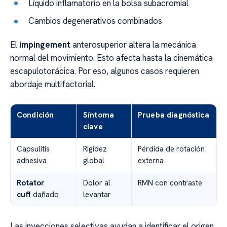
Líquido inflamatorio en la bolsa subacromial
Cambios degenerativos combinados
El
impingement
anterosuperior altera la mecánica
normal del movimiento. Esto afecta hasta la cinemática
escapulotorácica. Por eso, algunos casos requieren
abordaje multifactorial.
Condición
Síntoma
Prueba diagnóstica
clave
Capsulitis
Rigidez
Pérdida de rotación
adhesiva
global
externa
Rotator
Dolor al
RMN con contraste
cuff
dañado
levantar
Las inyecciones selectivas ayudan a identificar el origen