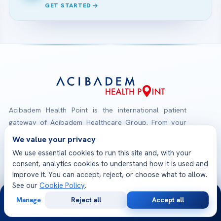
GET STARTED
Acibadem Health Point is the international patient
gateway of Acibadem Healthcare Group. From your
first consultation to your safe return home, one
We value your privacy
multilingual team coordinates treatment at JCI-
We use essential cookies to run this site and, with your
accredited Acibadem hospitals — medical opinions,
consent, analytics cookies to understand how it is used and
planning, travel and follow-up, all in one place.
improve it. You can accept, reject, or choose what to allow.
See our
Cookie Policy
.
24/7
Check-Up Packages
Manage
Reject all
Accept all
Free
Second
Explore our health screening programs
WhatsApp
Call Now
Consultation
Opinion