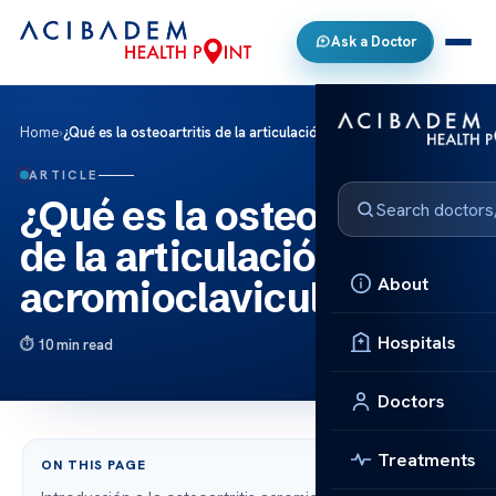
Ask a Doctor
Home
›
¿Qué es la osteoartritis de la articulación acromioclavicular?
ARTICLE
¿Qué es la osteoartritis
de la articulación
About
acromioclavicular?
Hospitals
10 min read
Doctors
Treatments
ON THIS PAGE