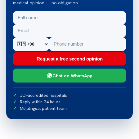
medical opinion — no obligation.
Request a free second opinion
Chat on WhatsApp
JCI-accredited hospitals
Reply within 24 hours
Multilingual patient team