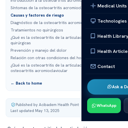
Introducción a la osteoartritis acromioclavicular
Medical Units
Síntomas de la osteoartritis acromioclavicular
Causas y factores de riesgo
Technologies
Diagnóstico de la osteoartritis acromioclavicular
Tratamientos no quirúrgicos
Health Librar
¿Qué es la osteoartritis de la articulación?: Opciones
quirúrgicas
Prevención y manejo del dolor
Health Article
Relación con otras condiciones del hombro
¿Qué es la osteoartritis de la articulación?: Vivir con
Contact
osteoartritis acromioclavicular
← Back to home
Ask a D
Published by Acibadem Health Point
·
WhatsApp
Last updated May 13, 2025