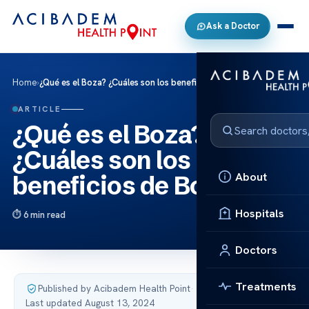
Ask a Doctor
Home
›
¿Qué es el Boza? ¿Cuáles son los beneficios de Boza?
ARTICLE
¿Qué es el Boza?
¿Cuáles son los
About
beneficios de Boza?
Hospitals
6 min read
Doctors
Treatments
Published by Acibadem Health Point
·
Last updated August 13, 2024