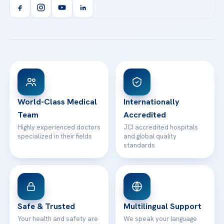
Orthopedics & Traumatology
Health Library
info@acibademhealthpoint.com
Acibadem Kartal Hospital
Email us
All Treatments
Patient Guides
Acibadem Taksim Hospital
Ataşehir / İstanbul
FAQs
Head Office
View All Hospitals
Patient Rights
WhatsApp Support
24/7 Assistance
Contact
World-Class Medical
Internationally
Team
Accredited
Highly experienced doctors
JCI accredited hospitals
specialized in their fields
and global quality
standards
Safe & Trusted
Multilingual Support
Your health and safety are
We speak your language