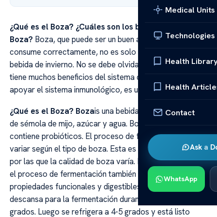
Medical Units
¿Qué es el Boza? ¿Cuáles son los beneficios de
Technologies
Boza?
Boza, que puede ser un buen aperitivo cuando se
consume correctamente, no es solo una deliciosa
Health Librar
bebida de invierno. No se debe olvidar que boza, que
tiene muchos beneficios del sistema digestivo para
Health Article
apoyar el sistema inmunológico, es un carbohidrato.
¿Qué es el Boza? Boza
is una bebida fermentada hecha
Contact
de sémola de mijo, azúcar y agua. Boza es fermentado y
contiene probióticos. El proceso de fermentación puede
Ask a D
variar según el tipo de boza. Esta es una de las razones
por las que la calidad de boza varía. Las diferencias en
el proceso de fermentación también cambian sus
WhatsApp
propiedades funcionales y digestibles. Boza se
descansa para la fermentación durante 24 horas a 30
grados. Luego se refrigera a 4-5 grados y está listo