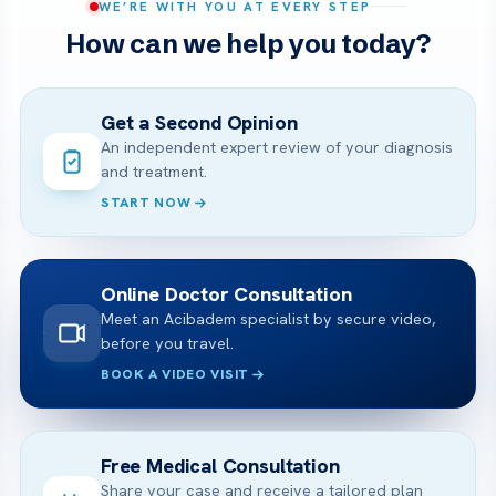
WE’RE WITH YOU AT EVERY STEP
How can we help you today?
Get a Second Opinion
An independent expert review of your diagnosis
and treatment.
START NOW
Online Doctor Consultation
Meet an Acibadem specialist by secure video,
before you travel.
BOOK A VIDEO VISIT
Free Medical Consultation
Share your case and receive a tailored plan