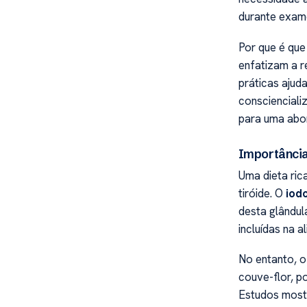
durante exame
Por que é que
enfatizam a 
práticas ajud
conscienciali
para uma abo
Importância
Uma dieta ric
tiróide. O
iod
desta glândul
incluídas na a
No entanto, o
couve-flor, po
Estudos most