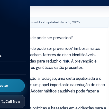
by Acibadem Health Point
·
Last updated June 5, 2025
 o Cancro da Tiróide pode ser prevenido?
y
 o Cancro da Tiróide pode ser prevenido? Embora muitos
roid cancer
não tenham fatores de risco identificáveis,
s
atégias comprovadas para reduzir o
risk
. A prevenção é
smo quando fatores genéticos estão presentes.
am que a exposição à radiação, uma dieta equilibrada e o
peso desempenham um papel importante na redução do risco
octor
r esta condição. Adotar hábitos saudáveis pode fazer a
Call Now
xplora abordagens práticas e baseadas em evidências para a