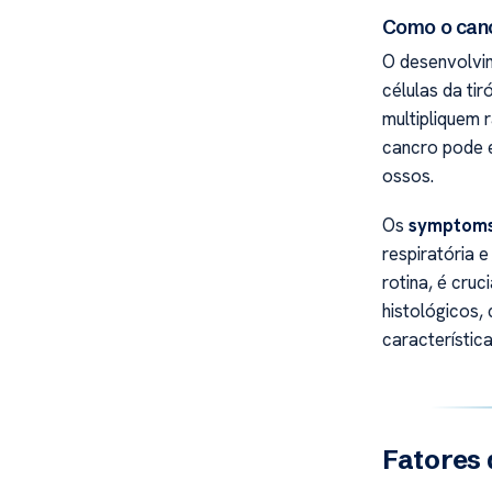
Como o canc
O desenvolvi
células da ti
multipliquem
cancro pode 
ossos.
Os
symptom
respiratória 
rotina, é cruc
histológicos,
característica
Fatores 