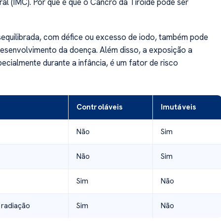
l (IMC). Por que é que o Cancro da Tiróide pode ser
equilibrada, com défice ou excesso de iodo, também pode
 desenvolvimento da doença. Além disso, a exposição a
pecialmente durante a infância, é um fator de risco
Controláveis
Imutáveis
Não
Sim
Não
Sim
Sim
Não
 radiação
Sim
Não