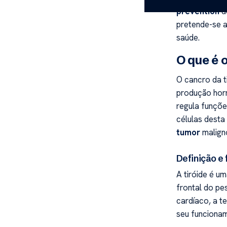
prevention
d
pretende-se a
saúde.
O que é 
O cancro da t
produção hor
regula funçõ
células desta
tumor
malign
Definição e 
A tiróide é u
frontal do pe
cardíaco, a t
seu funcionam