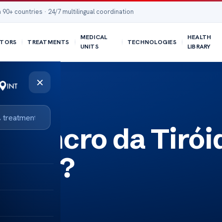
 90+ countries · 24/7 multilingual coordination
MEDICAL
HEALTH
TORS
TREATMENTS
TECHNOLOGIES
UNITS
LIBRARY
×
o Cancro da Tirói
enido?