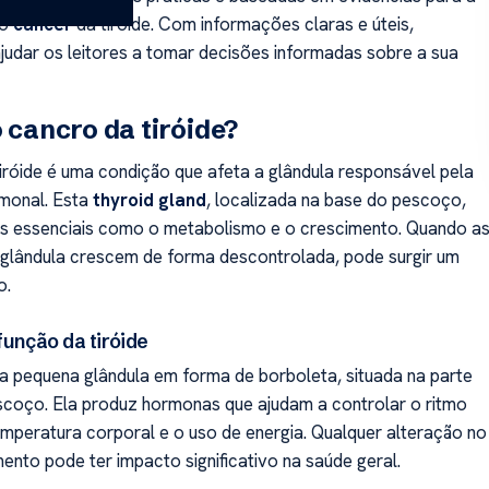
o
cancer
da tiróide. Com informações claras e úteis,
judar os leitores a tomar decisões informadas sobre a sua
o cancro da tiróide?
iróide é uma condição que afeta a glândula responsável pela
monal. Esta
thyroid gland
, localizada na base do pescoço,
es essenciais como o metabolismo e o crescimento. Quando a
 glândula crescem de forma descontrolada, pode surgir um
o.
função da tiróide
ma pequena glândula em forma de borboleta, situada na parte
scoço. Ela produz hormonas que ajudam a controlar o ritmo
emperatura corporal e o uso de energia. Qualquer alteração no
ento pode ter impacto significativo na saúde geral.