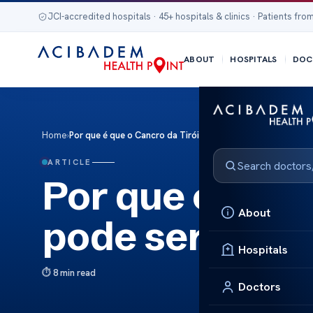
JCI-accredited hospitals · 45+ hospitals & clinics · Patients from
ABOUT
HOSPITALS
DOC
Home
›
Por que é que o Cancro da Tiróide pode ser prevenido?
ARTICLE
Por que é que 
About
pode ser prev
Hospitals
8 min read
Doctors