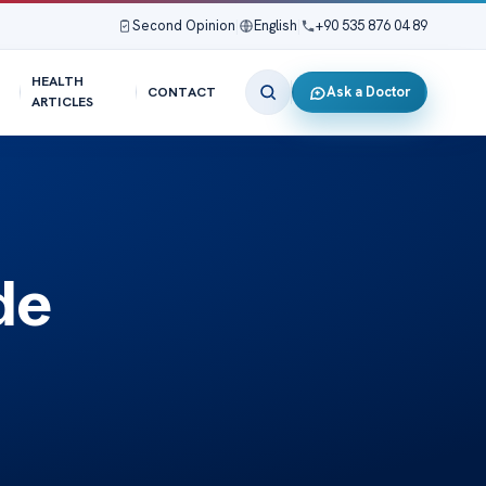
Second Opinion
|
English
|
+90 535 876 04 89
HEALTH
Ask a Doctor
CONTACT
ARTICLES
de