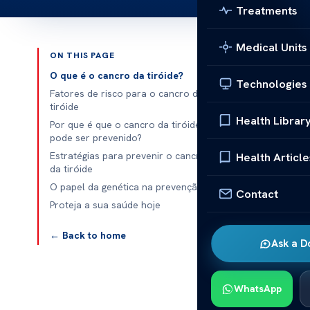
Treatments
Medical Units
ON THIS PAGE
Published 
O que é o cancro da tiróide?
Technologies
Fatores de risco para o cancro da
Por que é que
tiróide
Health Librar
Por que é que o cancro da tiróide
Por que é que
pode ser prevenido?
casos de
thy
Estratégias para prevenir o cancro
Health Article
da tiróide
existem estr
O papel da genética na prevenção
essencial, me
Contact
Proteja a sua saúde hoje
Estudos mostr
← Back to home
controlo de 
Ask a D
de desenvolve
diferença.
WhatsApp
Este artigo e