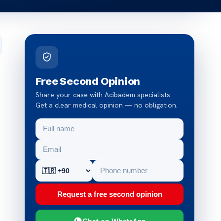
Free Second Opinion
Share your case with Acibadem specialists.
Get a clear medical opinion — no obligation.
Request a free second opinion
Chat on WhatsApp