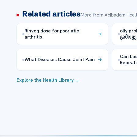
Related articles
More from Acibadem Healt
Rinvoq dose for psoriatic
olly pr
arthritis
გამოყე
Can Las
What Diseases Cause Joint Pain
Repeat
Explore the Health Library →