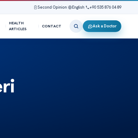
Second Opinion
|
English
|
+90 535 876 04 89
HEALTH
Ask a Doctor
CONTACT
ARTICLES
ri