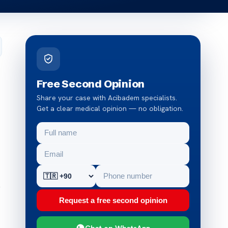
Free Second Opinion
Share your case with Acibadem specialists.
Get a clear medical opinion — no obligation.
e
Request a free second opinion
Chat on WhatsApp