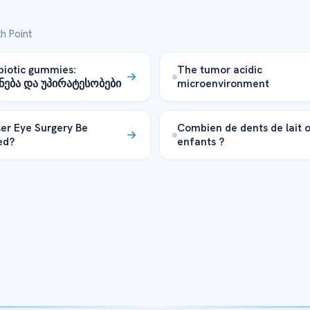
h Point
obiotic gummies:
The tumor acidic
ნება და უპირატესობები
microenvironment
er Eye Surgery Be
Combien de dents de lait o
ed?
enfants ?