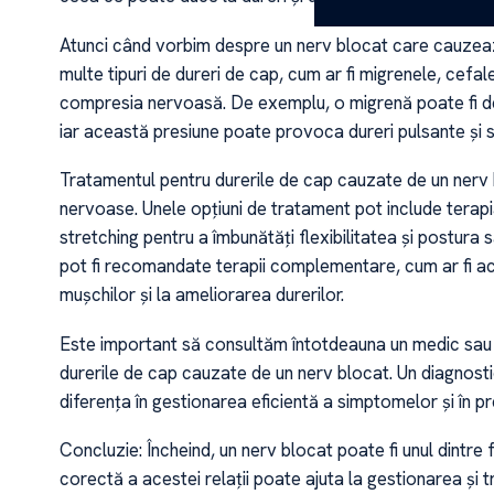
Atunci când vorbim despre un nerv blocat care cauzeaz
multe tipuri de dureri de cap, cum ar fi migrenele, cefal
compresia nervoasă. De exemplu, o migrenă poate fi dec
iar această presiune poate provoca dureri pulsante și 
Tratamentul pentru durerile de cap cauzate de un nerv
nervoase. Unele opțiuni de tratament pot include terapia
stretching pentru a îmbunătăți flexibilitatea și postura 
pot fi recomandate terapii complementare, cum ar fi ac
mușchilor și la ameliorarea durerilor.
Este important să consultăm întotdeauna un medic sau un
durerile de cap cauzate de un nerv blocat. Un diagnost
diferența în gestionarea eficientă a simptomelor și în pr
Concluzie: Încheind, un nerv blocat poate fi unul dintre f
corectă a acestei relații poate ajuta la gestionarea și 