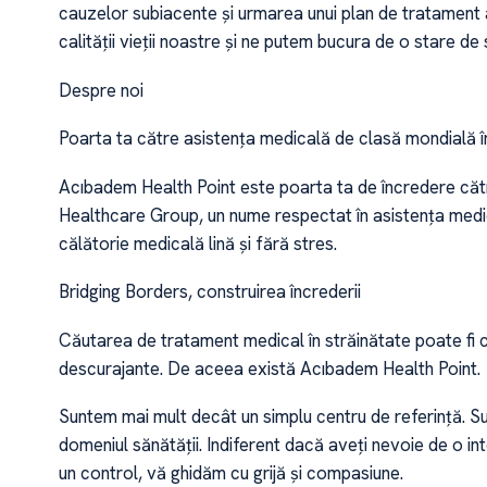
cauzelor subiacente și urmarea unui plan de tratament
calității vieții noastre și ne putem bucura de o stare de
Despre noi
Poarta ta către asistența medicală de clasă mondială î
Acıbadem Health Point este poarta ta de încredere căt
Healthcare Group, un nume respectat în asistența medic
călătorie medicală lină și fără stres.
Bridging Borders, construirea încrederii
Căutarea de tratament medical în străinătate poate fi cop
descurajante. De aceea există Acıbadem Health Point.
Suntem mai mult decât un simplu centru de referință. 
domeniul sănătății. Indiferent dacă aveți nevoie de o in
un control, vă ghidăm cu grijă și compasiune.