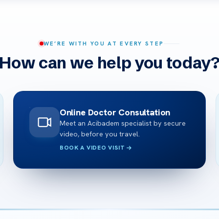
WE’RE WITH YOU AT EVERY STEP
How can we help you today
Online Doctor Consultation
Meet an Acibadem specialist by secure
video, before you travel.
BOOK A VIDEO VISIT