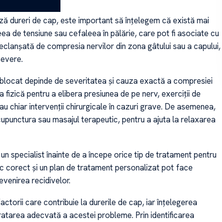
ă dureri de cap, este important să înțelegem că există mai
eea de tensiune sau cefaleea în pălărie, care pot fi asociate cu
lanșată de compresia nervilor din zona gâtului sau a capului,
severe.
 blocat depinde de severitatea și cauza exactă a compresiei
 fizică pentru a elibera presiunea de pe nerv, exerciții de
sau chiar intervenții chirurgicale în cazuri grave. De asemenea,
upunctura sau masajul terapeutic, pentru a ajuta la relaxarea
 specialist înainte de a începe orice tip de tratament pentru
ic corect și un plan de tratament personalizat pot face
evenirea recidivelor.
actorii care contribuie la durerile de cap, iar înțelegerea
tratarea adecvată a acestei probleme. Prin identificarea