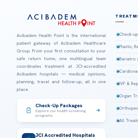
TREATM
Check-up
Acibadem Health Point is the international
patient gateway of Acibadem Healthcare
Plastic, 
Group. From your first consultation to your
safe return home, one multilingual team
Bariatric
coordinates treatment at JCI-accredited
Cardiova
Acibadem hospitals — medical opinions,
planning, travel and follow-up, all in one
IVF & Rep
place.
Organ Tr
Check-Up Packages
Orthoped
Explore our health screening
programs
All Trea
JCI Accredited Hospitals