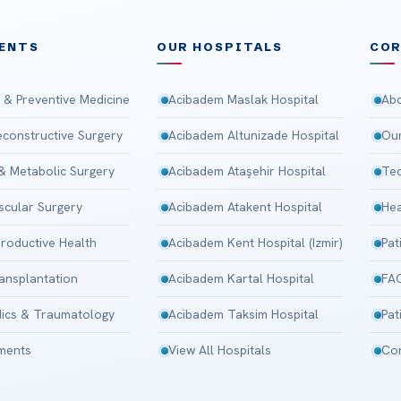
ENTS
OUR HOSPITALS
CO
 & Preventive Medicine
Acibadem Maslak Hospital
Abo
Reconstructive Surgery
Acibadem Altunizade Hospital
Our
 & Metabolic Surgery
Acibadem Ataşehir Hospital
Tec
scular Surgery
Acibadem Atakent Hospital
Hea
roductive Health
Acibadem Kent Hospital (Izmir)
Pat
ansplantation
Acibadem Kartal Hospital
FA
ics & Traumatology
Acibadem Taksim Hospital
Pat
tments
View All Hospitals
Con