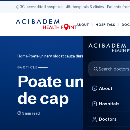
JCI-accredited hospitals · 45+ hospitals & clinics · Patients from
ABOUT
HOSPITALS
DOC
Home
›
Poate un nerv blocat cauza dureri de cap
ARTICLE
Poate un nerv 
About
de cap
Hospitals
3 min read
Doctors