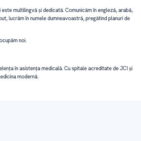
i este multilingvă și dedicată. Comunicăm în engleză, arabă,
eput, lucrăm în numele dumneavoastră, pregătind planuri de
 ocupăm noi.
nța în asistența medicală. Cu spitale acreditate de JCI și
medicina modernă.