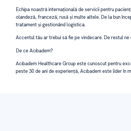
Echipa noastră internațională de servicii pentru pacienț
olandeză, franceză, rusă și multe altele. De la bun înc
tratament și gestionând logistica.
Accentul tău ar trebui să fie pe vindecare. De restul ne
De ce Acıbadem?
Acıbadem Healthcare Group este cunoscut pentru excele
peste 30 de ani de experiență, Acıbadem este lider în 