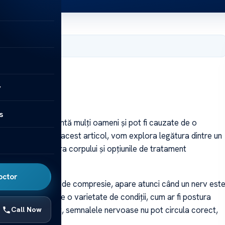
9, 2025
y
s
 care se confruntă mulți oameni și pot fi cauzate de o
 un nerv blocat. În acest articol, vom explora legătura dintre un
le, efectele asupra corpului și opțiunile de tratament
octor
mele de neuropatie de compresie, apare atunci când un nerv est
oate fi cauzat de o varietate de condiții, cum ar fi postura
n nerv este blocat, semnalele nervoase nu pot circula corect,
Call Now
ctivă a corpului.