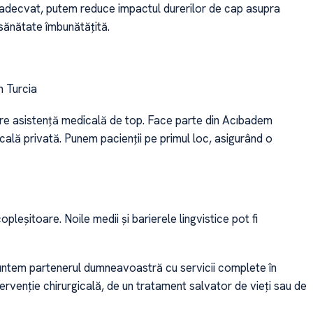
 adecvat, putem reduce impactul durerilor de cap asupra
 sănătate îmbunătățită.
n Turcia
re asistență medicală de top. Face parte din Acıbadem
ală privată. Punem pacienții pe primul loc, asigurând o
leșitoare. Noile medii și barierele lingvistice pot fi
Suntem partenerul dumneavoastră cu servicii complete în
tervenție chirurgicală, de un tratament salvator de vieți sau de