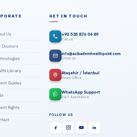
RPORATE
GET IN TOUCH
ut Us
+90 535 876 04 89
Call us
 Doctors
info@acibademhealthpoint.com
Email us
hnologies
lth Library
Ataşehir / İstanbul
Head Office
ient Guides
WhatsApp Support
Qs
24/7 Assistance
ient Rights
FOLLOW US
tact