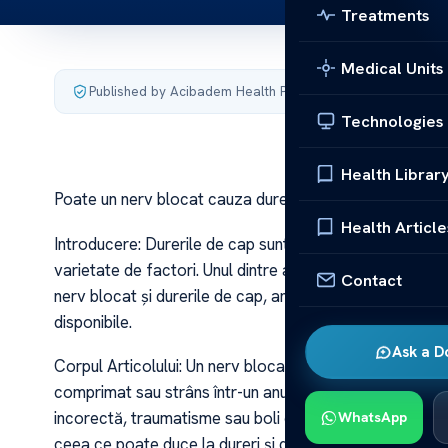
Treatments
Medical Units
Published by Acibadem Health Point
·
Last updated June 1
Technologies
Health Librar
Poate un nerv blocat cauza dureri de cap
Health Article
Introducere: Durerile de cap sunt o problemă comună cu
varietate de factori. Unul dintre acești factori poate fi
Contact
nerv blocat și durerile de cap, analizând cauzele posibi
disponibile.
Ask a D
Corpul Articolului: Un nerv blocat, cunoscut și sub nu
comprimat sau strâns într-un anumit punct. Acest lucru p
incorectă, traumatisme sau boli cronice. Atunci când u
WhatsApp
ceea ce poate duce la dureri și disconfort în zona respe