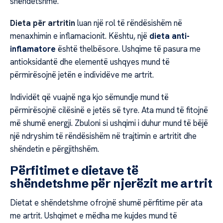
shëndetshme.
Dieta për artritin
luan një rol të rëndësishëm në
menaxhimin e inflamacionit. Kështu, një
dieta anti-
inflamatore
është thelbësore. Ushqime të pasura me
antioksidantë dhe elementë ushqyes mund të
përmirësojnë jetën e individëve me artrit.
Individët që vuajnë nga kjo sëmundje mund të
përmirësojnë cilësinë e jetës së tyre. Ata mund të fitojnë
më shumë energji. Zbuloni si ushqimi i duhur mund të bëjë
një ndryshim të rëndësishëm në trajtimin e artritit dhe
shëndetin e përgjithshëm.
Përfitimet e dietave të
shëndetshme për njerëzit me artrit
Dietat e shëndetshme ofrojnë shumë përfitime për ata
me artrit. Ushqimet e mëdha me kujdes mund të