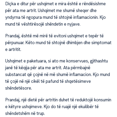
Diçka e ditur për ushqimet e mira është e rëndësishme
për ata me artrit. Ushqimet me shumë sheqer dhe
yndyrna të ngopura mund të shtojnë inflamacionin. Kjo
mund të vështirësojë shëndetin e nyjave.
Prandaj, është më mirë të evitoni ushqimet e tepër të
përpunuar. Këto mund të shtojnë dhimbjen dhe simptomat
e artritit.
Ushqimet e paketuara, si ato me konservues, gjithashtu
janë të këqija për ata me artrit. Ata përmbajnë
substancat që çojnë në më shumë inflamacion. Kjo mund
të çojë në një cikël të pafund të shqetësimeve
shëndetësore.
Prandaj, një dietë për artritin duhet të reduktojë konsumin
e këtyre ushqimeve. Kjo do të ruajë një ekuilibër të
shëndetshëm në trup.