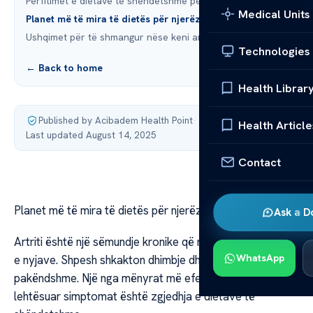
Përfitimet e dietave të shëndetshme për njerëzit me artrit
Medical Units
Planet më të mira të dietës për njerëzit me artrit
Ushqimet për të shmangur nëse keni artrit
Technologies
← Back to home
Health Librar
Published by Acibadem Health Point
·
Health Article
Last updated August 14, 2025
Contact
Planet më të mira të dietës për njerëzit me artrit
Ask a D
Artriti është një sëmundje kronike që ndikon në shëndetin
WhatsApp
e nyjave. Shpesh shkakton dhimbje dhe ndjesi të
pakëndshme. Një nga mënyrat më efektive për të
lehtësuar simptomat është zgjedhja e dietave të