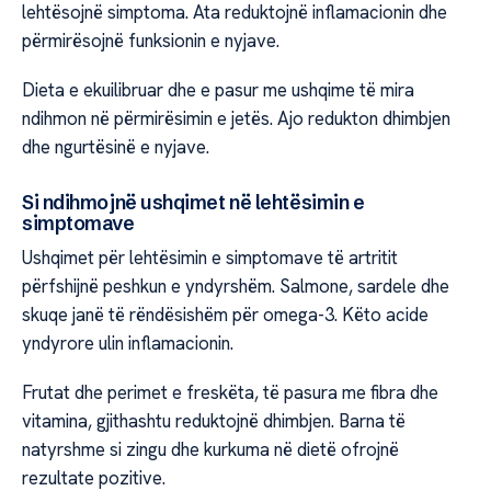
lehtësojnë simptoma. Ata reduktojnë inflamacionin dhe
përmirësojnë funksionin e nyjave.
Dieta e ekuilibruar dhe e pasur me ushqime të mira
ndihmon në përmirësimin e jetës. Ajo redukton dhimbjen
dhe ngurtësinë e nyjave.
Si ndihmojnë ushqimet në lehtësimin e
simptomave
Ushqimet për lehtësimin e simptomave të artritit
përfshijnë peshkun e yndyrshëm. Salmone, sardele dhe
skuqe janë të rëndësishëm për omega-3. Këto acide
yndyrore ulin inflamacionin.
Frutat dhe perimet e freskëta, të pasura me fibra dhe
vitamina, gjithashtu reduktojnë dhimbjen. Barna të
natyrshme si zingu dhe kurkuma në dietë ofrojnë
rezultate pozitive.