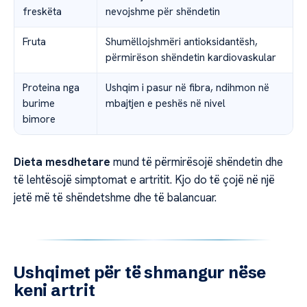
freskëta
nevojshme për shëndetin
Fruta
Shumëllojshmëri antioksidantësh,
përmirëson shëndetin kardiovaskular
Proteina nga
Ushqim i pasur në fibra, ndihmon në
burime
mbajtjen e peshës në nivel
bimore
Dieta mesdhetare
mund të përmirësojë shëndetin dhe
të lehtësojë simptomat e artritit. Kjo do të çojë në një
jetë më të shëndetshme dhe të balancuar.
Ushqimet për të shmangur nëse
keni artrit