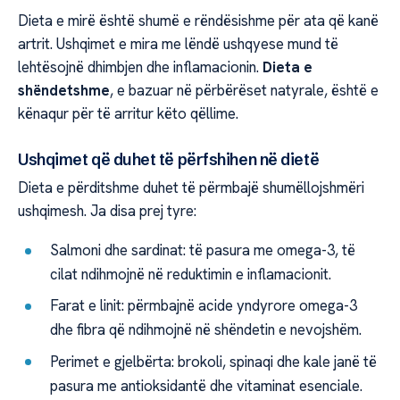
Dieta e mirë është shumë e rëndësishme për ata që kanë
artrit. Ushqimet e mira me lëndë ushqyese mund të
lehtësojnë dhimbjen dhe inflamacionin.
Dieta e
shëndetshme
, e bazuar në përbërëset natyrale, është e
kënaqur për të arritur këto qëllime.
Ushqimet që duhet të përfshihen në dietë
Dieta e përditshme duhet të përmbajë shumëllojshmëri
ushqimesh. Ja disa prej tyre:
Salmoni dhe sardinat: të pasura me omega-3, të
cilat ndihmojnë në reduktimin e inflamacionit.
Farat e linit: përmbajnë acide yndyrore omega-3
dhe fibra që ndihmojnë në shëndetin e nevojshëm.
Perimet e gjelbërta: brokoli, spinaqi dhe kale janë të
pasura me antioksidantë dhe vitaminat esenciale.