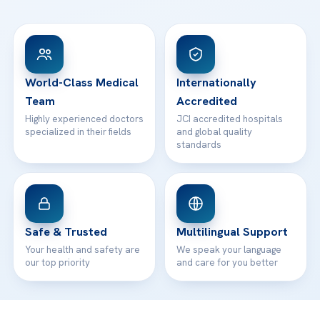
FAQs
Head Office
View All Hospitals
Patient Rights
WhatsApp Support
24/7 Assistance
Contact
World-Class Medical
Internationally
Team
Accredited
Highly experienced doctors
JCI accredited hospitals
specialized in their fields
and global quality
standards
Safe & Trusted
Multilingual Support
Your health and safety are
We speak your language
our top priority
and care for you better