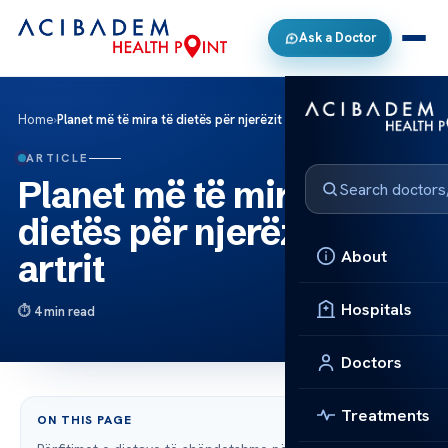
Ask a Doctor
Home
›
Planet më të mira të dietës për njerëzit me artrit
ARTICLE
Planet më të mira të
dietës për njerëzit me
About
artrit
Hospitals
4 min read
Doctors
Treatments
ON THIS PAGE