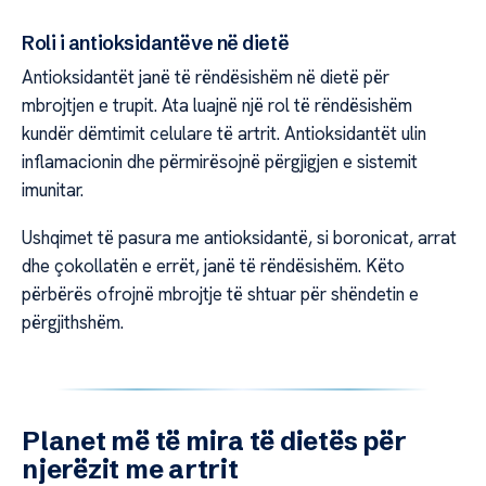
Roli i antioksidantëve në dietë
Antioksidantët janë të rëndësishëm në dietë për
mbrojtjen e trupit. Ata luajnë një rol të rëndësishëm
kundër dëmtimit celulare të artrit. Antioksidantët ulin
inflamacionin dhe përmirësojnë përgjigjen e sistemit
imunitar.
Ushqimet të pasura me antioksidantë, si boronicat, arrat
dhe çokollatën e errët, janë të rëndësishëm. Këto
përbërës ofrojnë mbrojtje të shtuar për shëndetin e
përgjithshëm.
Planet më të mira të dietës për
njerëzit me artrit