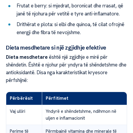
Frutat e berry: si mjedrat, boronicat dhe rrasat, që
janë të njohura për vetitë e tyre anti-inflamatore.
Drithërat e plota: si elbi dhe quinoa, të cilat ofrojnë
energji dhe fibra të nevojshme.
Dieta mesdhetare si një zgjidhje efektive
Dieta mesdhetare
është një zgjidhje e mirë për
shëndetin. Është e njohur për yndyra të shëndetshme dhe
antioksidantë. Disa nga karakteristikat kryesore
përfshijnë:
Përbërësit
Përfitimet
Vaj ulliri
Yndyrë e shëndetshme, ndihmon në
uljen e inflamacionit
Perime të
Përmbajnë vitamina dhe minerale të