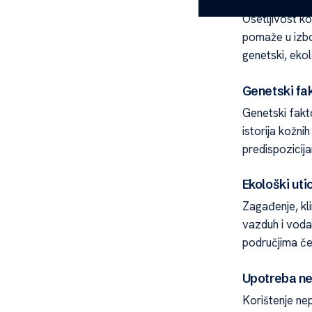
Osetljivost k
pomaže u izbo
genetski, ekol
Genetski fak
Genetski fakto
istorija kožni
predispozicija
Ekološki utic
Zagađenje, kli
vazduh i voda
područjima čes
Upotreba ne
Korištenje ne