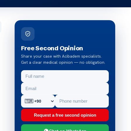
Free Second Opinion
Share your case with Acibadem specialists.
Get a clear medical opinion — no obligation.
Request a free second opinion
Chat on WhatsApp