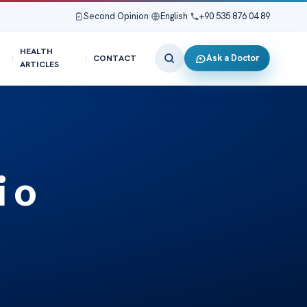
Second Opinion
|
English
|
+90 535 876 04 89
HEALTH
Ask a Doctor
CONTACT
ARTICLES
i o