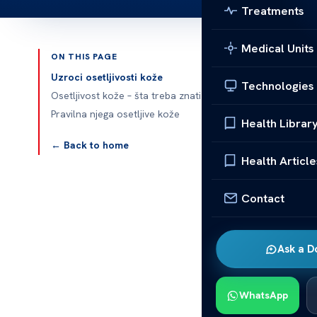
Treatments
Medical Units
ON THIS PAGE
Published 
Uzroci osetljivosti kože
Technologies
Osetljivost kože – šta treba znati
Pravilna njega osetljive kože
Health Librar
Osetljivost ko
← Back to home
Health Article
Osetljivost ko
Da biste znal
Contact
prirodu. Pravi
Kada odaberet
Ask a D
izabrani. To 
vam predstavit
WhatsApp
Uzroci o