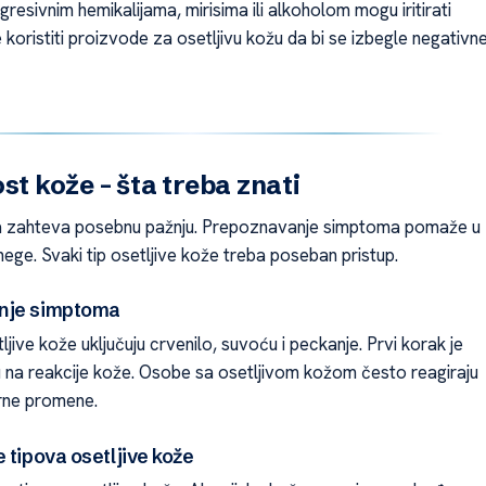
resivnim hemikalijama, mirisima ili alkoholom mogu iritirati
 koristiti proizvode za osetljivu kožu da bi se izbegle negativn
st kože – šta treba znati
ža zahteva posebnu pažnju. Prepoznavanje simptoma pomaže u
ege. Svaki tip osetljive kože treba poseban pristup.
nje simptoma
jive kože uključuju crvenilo, suvoću i peckanje. Prvi korak je
ju na reakcije kože. Osobe sa osetljivom kožom često reagiraju
rne promene.
 tipova osetljive kože