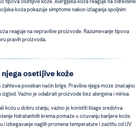
ko tipova osetljive kože. Alergijska koža reaguje na određene
kcijska koža pokazuje simptome nakon izlaganja spoljnim
koža reaguje na nepravilne proizvode. Razumevanje tipova
ru pravih proizvoda.
 njega osetljive kože
a zahteva poseban način brige. Pravilna njega može značajno
n izgled. Važno je odabrati proizvode bez alergena i mirisa.
li kožu u dobru stanju, važno je koristiti blage sredstva.
enje hidratantnih krema pomaže u očuvanju barijere kože.
ju i izbegavanje naglih promena temperature i zaštitu od UV