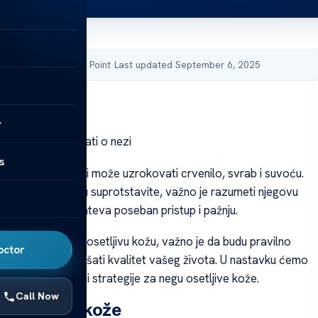
by Acibadem Health Point
·
Last updated September 6, 2025
y
že – šta treba znati o nezi
s
že je problem koji može uzrokovati crvenilo, svrab i suvoću.
i kako da se njemu suprotstavite, važno je razumeti njegovu
lna nega kože zahteva poseban pristup i pažnju.
e proizvode za osetljivu kožu, važno je da budu pravilno
octor
će značajno poboljšati kvalitet vašeg života. U nastavku ćemo
i ključne savete i strategije za negu osetljive kože.
Call Now
setljivosti kože