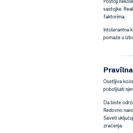
Postoji nekoli
sastojke. Rea
faktorima.
Intolerantna 
pomaže u izbo
Pravilna
Osetljiva kož
poboljšati nje
Da biste održa
Redovno nanoš
Saveti uključu
zračenja.