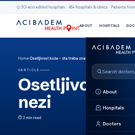
JCI-accredited hospitals · 45+ hospitals & clinics · Patients from
ABOUT
HOSPITALS
DOC
Home
›
Osetljivost kože – šta treba znati o nezi
ARTICLE
Osetljivost kož
About
nezi
Hospitals
2 min read
Doctors