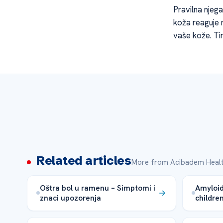
Pravilna njega
koža reaguje 
vaše kože. Tim
Related articles
More from Acibadem Healt
Oštra bol u ramenu – Simptomi i
Amyloid
znaci upozorenja
childre