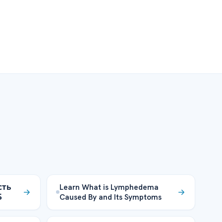
сть
Learn What is Lymphedema
Б
Caused By and Its Symptoms