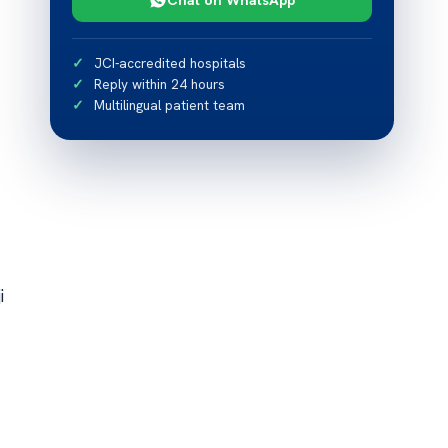
JCI-accredited hospitals
Reply within 24 hours
Multilingual patient team
i