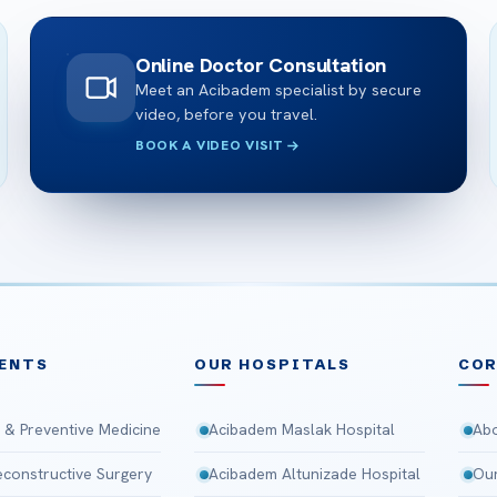
Online Doctor Consultation
Meet an Acibadem specialist by secure
video, before you travel.
BOOK A VIDEO VISIT
ENTS
OUR HOSPITALS
CO
 & Preventive Medicine
Acibadem Maslak Hospital
Abo
Reconstructive Surgery
Acibadem Altunizade Hospital
Our