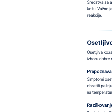
Sredstva sa ag
kožu. Važno je
reakcije.
Osetljivo
Osetljiva ko
izboru dobre n
Prepoznava
Simptomi osetl
obratiti pažn
na temperatu
Razlikovanje