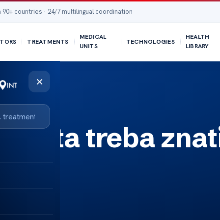
 90+ countries · 24/7 multilingual coordination
MEDICAL
HEALTH
TORS
TREATMENTS
TECHNOLOGIES
UNITS
LIBRARY
×
e – šta treba znat