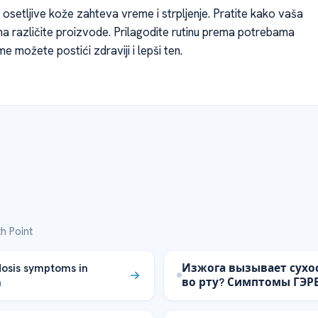
 osetljive kože zahteva vreme i strpljenje. Pratite kako vaša
na različite proizvode. Prilagodite rutinu prema potrebama
e možete postići zdraviji i lepši ten.
h Point
osis symptoms in
Изжога вызывает сухо
n
во рту? Симптомы ГЭР