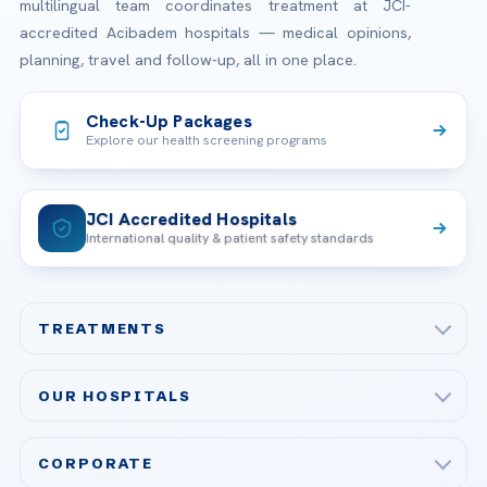
multilingual team coordinates treatment at JCI-
accredited Acibadem hospitals — medical opinions,
planning, travel and follow-up, all in one place.
Check-Up Packages
Explore our health screening programs
JCI Accredited Hospitals
International quality & patient safety standards
TREATMENTS
Check-up & Preventive Medicine
OUR HOSPITALS
Plastic, Reconstructive Surgery
Acibadem Maslak Hospital
Bariatric & Metabolic Surgery
CORPORATE
Acibadem Altunizade Hospital