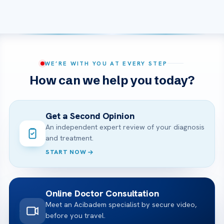
WE’RE WITH YOU AT EVERY STEP
How can we help you today?
Get a Second Opinion
An independent expert review of your diagnosis
and treatment.
START NOW
Online Doctor Consultation
Meet an Acibadem specialist by secure video,
before you travel.