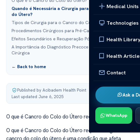
O que é o Cancro do Colo do Útero?
Medical Units
Quando é Necessária a Cirurgia para o Cancro do Colo
do Útero?
Technologies
Tipos de Cirurgia para o Cancro do Colo do Útero
Procedimentos Cirúrgicos para Pré-Cancros
Efeitos Secundários e Recuperação Pós-Cirurgia
Health Librar
A Importância do Diagnóstico Precoce e Intervenção
Cirúrgica
Health Article
← Back to home
Contact
Published by Acibadem Health Point
·
Ask a D
Last updated June 6, 2025
WhatsApp
O que é Cancro do Colo do Útero requer cirurgia?
O que é Cancro do Colo do Útero requer cirurgia? O
cancro do colo do útero é uma condição que afeta