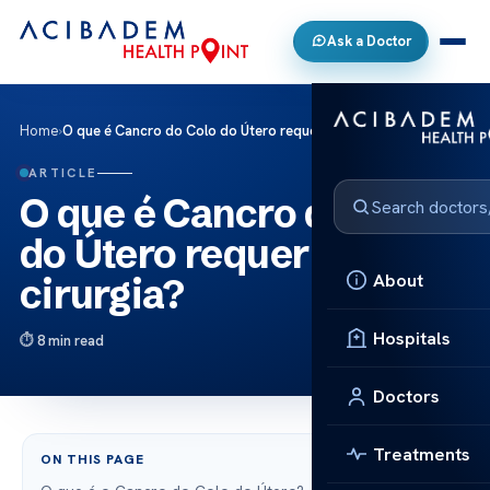
Ask a Doctor
Home
›
O que é Cancro do Colo do Útero requer cirurgia?
ARTICLE
O que é Cancro do Colo
do Útero requer
About
cirurgia?
Hospitals
8 min read
Doctors
Treatments
ON THIS PAGE