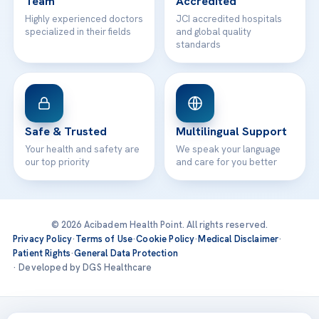
Team
Accredited
Highly experienced doctors
JCI accredited hospitals
specialized in their fields
and global quality
standards
Safe & Trusted
Multilingual Support
Your health and safety are
We speak your language
our top priority
and care for you better
© 2026 Acibadem Health Point. All rights reserved.
Privacy Policy
·
Terms of Use
·
Cookie Policy
·
Medical Disclaimer
·
Patient Rights
·
General Data Protection
· Developed by DGS Healthcare
Treatments are delivered at our JCI-accredited hospitals —