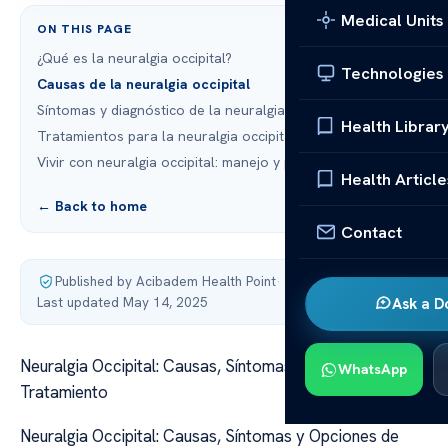
Medical Units
ON THIS PAGE
¿Qué es la neuralgia occipital?
Technologies
Causas de la neuralgia occipital
Síntomas y diagnóstico de la neuralgia occipital
Health Librar
Tratamientos para la neuralgia occipital
Vivir con neuralgia occipital: manejo y perspectivas
Health Article
← Back to home
Contact
Published by Acibadem Health Point
·
Last updated May 14, 2025
Ask a D
Neuralgia Occipital: Causas, Síntomas y Opciones de
WhatsApp
Tratamiento
Neuralgia Occipital: Causas, Síntomas y Opciones de