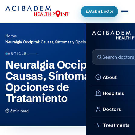
Ask a Doctor
Home
›
Neuralgia Occipital: Causas, Síntomas y Opciones de Tratamiento
ARTICLE
Neuralgia Occipital:
Causas, Síntomas y
About
Opciones de
Hospitals
Tratamiento
Doctors
6 min read
Treatments