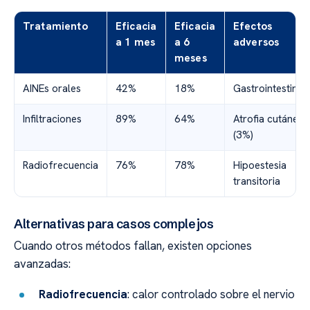
Tratamiento
Eficacia
Eficacia
Efectos
a 1 mes
a 6
adversos
meses
AINEs orales
42%
18%
Gastrointestinal
Infiltraciones
89%
64%
Atrofia cutánea
(3%)
Radiofrecuencia
76%
78%
Hipoestesia
transitoria
Alternativas para casos complejos
Cuando otros métodos fallan, existen opciones
avanzadas:
Radiofrecuencia
: calor controlado sobre el nervio