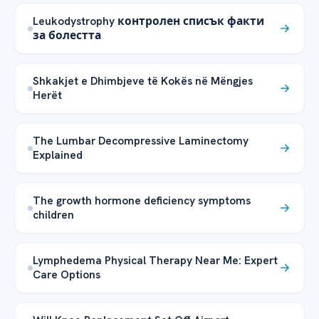
Leukodystrophy контролен списък факти
за болестта
Shkakjet e Dhimbjeve të Kokës në Mëngjes
Herët
The Lumbar Decompressive Laminectomy
Explained
The growth hormone deficiency symptoms
children
Lymphedema Physical Therapy Near Me: Expert
Care Options