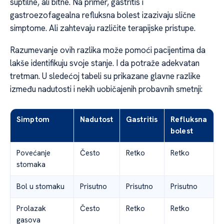
suptilne, ali bitne. Na primer, gastritis i
gastroezofagealna refluksna bolest izazivaju slične
simptome. Ali zahtevaju različite terapijske pristupe.
Razumevanje ovih razlika može pomoći pacijentima da
lakše identifikuju svoje stanje. I da potraže adekvatan
tretman. U sledećoj tabeli su prikazane glavne razlike
između nadutosti i nekih uobičajenih probavnih smetnji:
Simptom
Nadutost
Gastritis
Refluksna
bolest
Povećanje
Često
Retko
Retko
stomaka
Bol u stomaku
Prisutno
Prisutno
Prisutno
Prolazak
Često
Retko
Retko
gasova