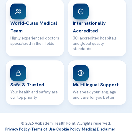
Patient Rights
WhatsApp Support
24/7 Assistance
Contact
World-Class Medical
Internationally
Team
Accredited
Highly experienced doctors
JCI accredited hospitals
specialized in their fields
and global quality
standards
Safe & Trusted
Multilingual Support
Your health and safety are
We speak your language
our top priority
and care for you better
© 2026 Acibadem Health Point. All rights reserved.
Privacy Policy
·
Terms of Use
·
Cookie Policy
·
Medical Disclaimer
·