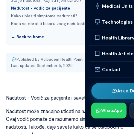
Šta je nadutost i koji su njeni uzroci?
Medical Units
Nadutost – vodič za pacijente
Kako ublažiti simptome nadutosti?
Technologies
Kada se obratiti lekaru zbog nadutosti?
← Back to home
Health Librar
Health Article
Published by Acibadem Health Point
·
Last updated September 6, 2025
Contact
Ask a D
Nadutost – Vodič za pacijente i saveti za olakšanje
WhatsApp
Nadutost može značajno uticati na našu kvalitet života.
Ovaj vodič pomaže da razumemo simptome i uzroke
nadutosti. Takođe, daje savete kako da se oslobodimo