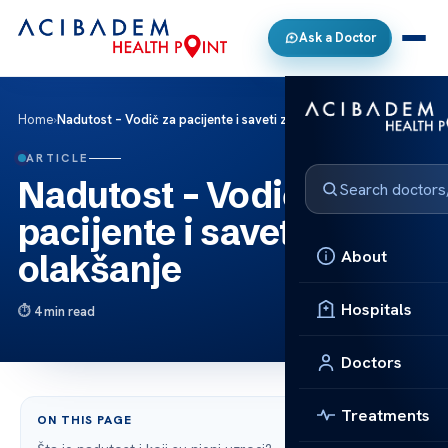
Ask a Doctor
Home
›
Nadutost – Vodič za pacijente i saveti za olakšanje
ARTICLE
Nadutost – Vodič za
pacijente i saveti za
About
olakšanje
Hospitals
4 min read
Doctors
Treatments
ON THIS PAGE