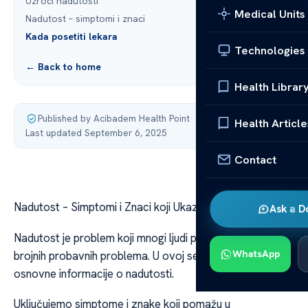
Uzroci nadutosti
Medical Units
Nadutost – simptomi i znaci
Kada posetiti lekara
Technologies
← Back to home
Health Librar
Published by Acibadem Health Point
·
Health Article
Last updated September 6, 2025
Contact
Nadutost – Simptomi i Znaci koji Ukazuju na Problem
Ask a D
Nadutost je problem koji mnogi ljudi pate. Može biti znak
WhatsApp
brojnih probavnih problema. U ovoj sekciji, razmatramo
osnovne informacije o nadutosti.
Uključujemo simptome i znake koji pomažu u