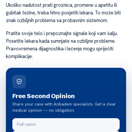
Ukoliko nadutost prati groznica, promene u apetitu ili
gubitak težine, treba hitno posjetiti lekara. To može biti
znak ozbiljnih problema sa probavnim sistemom.
Pratite svoje telo i prepoznajte signale koji vam šalju.
Posetite lekara kada sumnjate na ozbiljne probleme.
Pravovremena dijagnostika i lečenje mogu spriječiti
komplikacije.
Free Second Opinion
Share your case with Acibadem specialists. Get a clear
medical opinion — no obligation.