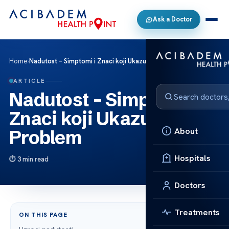
Ask a Doctor
Home
›
Nadutost – Simptomi i Znaci koji Ukazuju na Problem
ARTICLE
Nadutost – Simptomi i
Znaci koji Ukazuju na
About
Problem
Hospitals
3 min read
Doctors
Treatments
ON THIS PAGE