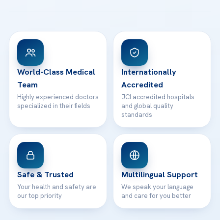
Patient Guides
Acibadem Taksim Hospital
Ataşehir / İstanbul
FAQs
Head Office
View All Hospitals
Patient Rights
WhatsApp Support
24/7 Assistance
Contact
World-Class Medical
Internationally
Team
Accredited
Highly experienced doctors
JCI accredited hospitals
specialized in their fields
and global quality
standards
Safe & Trusted
Multilingual Support
Your health and safety are
We speak your language
our top priority
and care for you better