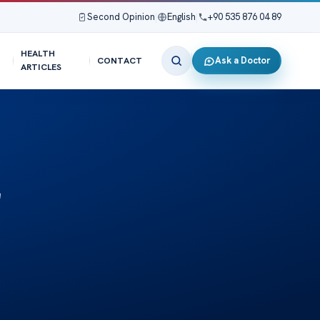
Second Opinion
|
English
|
+90 535 876 04 89
HEALTH
Ask a Doctor
CONTACT
ARTICLES
r