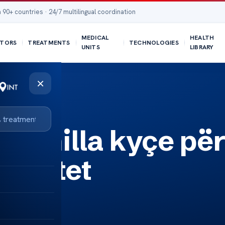
 90+ countries · 24/7 multilingual coordination
MEDICAL
HEALTH
TORS
TREATMENTS
TECHNOLOGIES
UNITS
LIBRARY
×
këshilla kyçe pë
bezitet