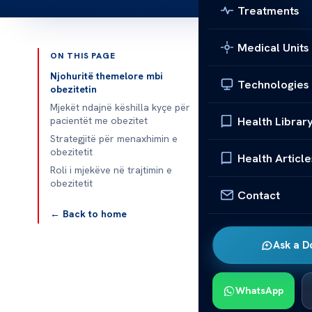
Treatments
Medical Units
ON THIS PAGE
Published 
Njohuritë themelore mbi
Technologies
obezitetin
Mjekët ndajnë këshilla kyçe për
Health Librar
pacientët me obezitet
Mjekët ndajnë
Strategjitë për menaxhimin e
obezitetit
Health Article
Obeziteti
ësh
Roli i mjekëve në trajtimin e
obezitetit
Mjekët ofrojn
Contact
përqëndrohen n
← Back to home
Në këtë artiku
Ask a D
shëndeti. Info
jetë më të sh
WhatsApp
Njohurit