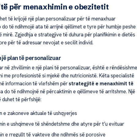
itë për menaxhimin e obezitetit
het të krijojë një plan personalizuar për të menaxhuar
o do të ndihmojë ata të arrijnë qëllimet e tyre për humbje peshe
 mirë. Zgjedhja e strategjive të duhura për planifikimin e dietës
re për të adresuar nevojat e secilit individ.
 një plan të personalizuar
r në zhvillimin e një plani të personalizuar, është e rëndësishm
i me profesionistë si mjekë dhe nutricionistë. Këta specialistë
në informacion të vlefshëm për
strategjitë e menaxhimit të
ta do të ndihmojnë në përcaktimin e qëllimeve të arritshme. Një
të duhet të përfshijë:
in e zakoneve aktuale të ushqyerjes
imin e ushqimeve të shëndetshme dhe atyre për t’u evituar
min e rregullt të vakteve dhe ndihmës së porosive