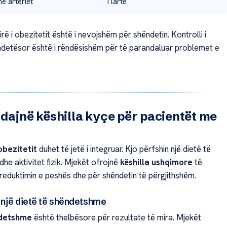
e arteriet
I lartë
rë i obezitetit është i nevojshëm për shëndetin. Kontrolli i
ndetësor është i rëndësishëm për të parandaluar problemet e
dajnë këshilla kyçe për pacientët me
obezitetit
duhet të jetë i integruar. Kjo përfshin një dietë të
he aktivitet fizik. Mjekët ofrojnë
këshilla ushqimore
të
reduktimin e peshës dhe për shëndetin të përgjithshëm.
r një dietë të shëndetshme
ndetshme
është thelbësore për rezultate të mira. Mjekët