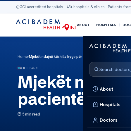
JCI-accredited hospitals · 45+ hospitals & clinics · Patients from
ABOUT
HOSPITALS
DOC
Home
›
Mjekët ndajnë këshilla kyçe për pacientët me obezitet
ARTICLE
Mjekët ndajnë 
About
pacientët me o
Hospitals
5 min read
Doctors