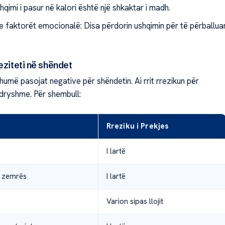
hqimi i pasur në kalori është një shkaktar i madh.
he faktorët emocionalë: Disa përdorin ushqimin për të përballua
eziteti në shëndet
humë pasojat negative për shëndetin. Ai rrit rrezikun për
dryshme. Për shembull:
Rreziku i Prekjes
I lartë
 zemrës
I lartë
Varion sipas llojit