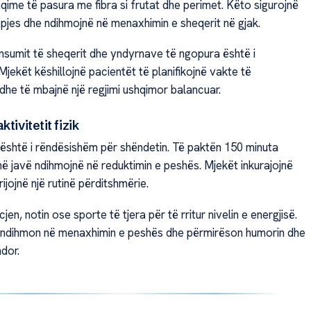
qime të pasura me fibra si frutat dhe perimet. Këto sigurojnë
opjes dhe ndihmojnë në menaxhimin e sheqerit në gjak.
onsumit të sheqerit dhe yndyrnave të ngopura është i
jekët këshillojnë pacientët të planifikojnë vakte të
he të mbajnë një regjimi ushqimor balancuar.
tivitetit fizik
ik është i rëndësishëm për shëndetin. Të paktën 150 minuta
k në javë ndihmojnë në reduktimin e peshës. Mjekët inkurajojnë
ijojnë një rutinë përditshmërie.
jen, notin ose sporte të tjera për të rritur nivelin e energjisë.
zik ndihmon në menaxhimin e peshës dhe përmirëson humorin dhe
dor.