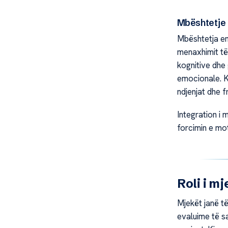
Mbështetje 
Mbështetja em
menaxhimit të
kognitive dhe
emocionale. Kj
ndjenjat dhe f
Integration i 
forcimin e mot
Roli i mj
Mjekët janë t
evaluime të sa