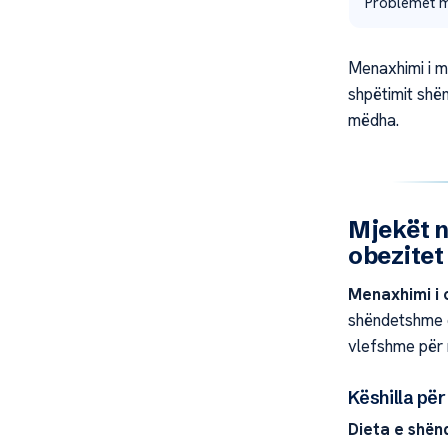
Problemet m
Menaxhimi i mi
shpëtimit shë
mëdha.
Mjekët n
obezitet
Menaxhimi i 
shëndetshme d
vlefshme për 
Këshilla pë
Dieta e shë