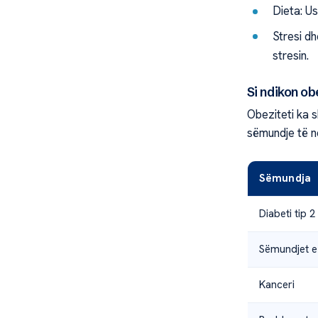
Dieta: Us
Stresi d
stresin.
Si ndikon ob
Obeziteti ka s
sëmundje të n
Sëmundja
Diabeti tip 2
Sëmundjet e
Kanceri