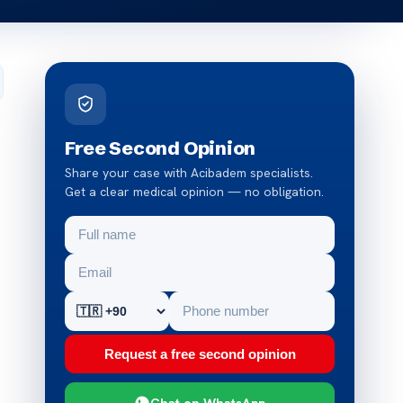
Free Second Opinion
Share your case with Acibadem specialists.
Get a clear medical opinion — no obligation.
Request a free second opinion
Chat on WhatsApp