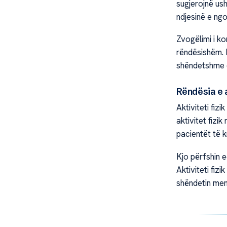
sugjerojnë ush
ndjesinë e ng
Zvogëlimi i k
rëndësishëm. M
shëndetshme d
Rëndësia e ak
Aktiviteti fiz
aktivitet fizi
pacientët të kr
Kjo përfshin ec
Aktiviteti fi
shëndetin men