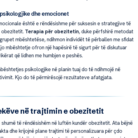
psikologjike dhe emocionet
ocionale është e rëndësishme për suksesin e strategjive të
 obezitetit.
Terapia për obezitetin
, duke përfshirë metodat
 grupet mbështetëse, ndihmon individët të përballen me sfidat
o mbështetje ofron një hapësirë të sigurt për të diskutuar
rikërat që lidhen me humbjen e peshës.
mbështetjes psikologjike në planin tuaj do të ndihmojë në
ivimit. Kjo do të përmirësojë rezultateve afatgjata.
ekëve në trajtimin e obezitetit
ë shumë të rëndësishëm në luftën kundër obezitetit. Ata bëjnë
kta dhe krijojnë plane trajtimi të personalizuara për çdo