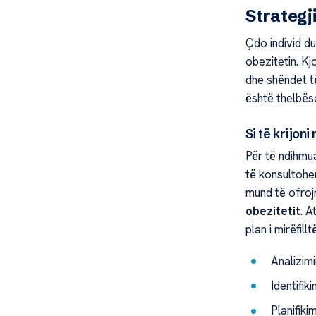
Strategj
Çdo individ du
obezitetin. Kj
dhe shëndet të
është thelbëso
Si të krijoni
Për të ndihmua
të konsultohen
mund të ofroj
obezitetit
. A
plan i mirëfill
Analizim
Identifik
Planifiki