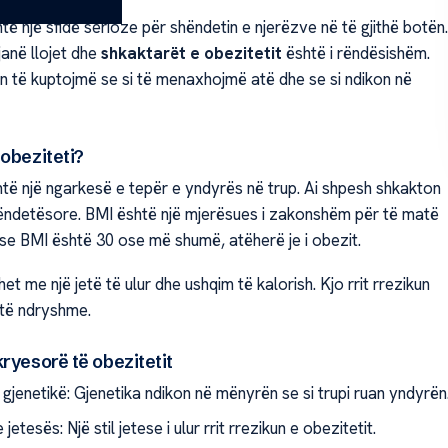
të një sfidë serioze për shëndetin e njerëzve në të gjithë botën.
 janë llojet dhe
shkaktarët e obezitetit
është i rëndësishëm.
n të kuptojmë se si të menaxhojmë atë dhe se si ndikon në
 obeziteti?
të një ngarkesë e tepër e yndyrës në trup. Ai shpesh shkakton
ndetësore. BMI është një mjerësues i zakonshëm për të matë
ëse BMI është 30 ose më shumë, atëherë je i obezit.
het me një jetë të ulur dhe ushqim të kalorish. Kjo rrit rrezikun
të ndryshme.
ryesorë të obezitetit
gjenetikë: Gjenetika ndikon në mënyrën se si trupi ruan yndyrën
jetesës: Një stil jetese i ulur rrit rrezikun e obezitetit.