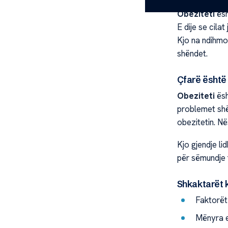
Obeziteti
ësh
E dije se cilat
Kjo na ndihmo
shëndet.
Çfarë është
Obeziteti
ësh
problemet shë
obezitetin. N
Kjo gjendje lid
për sëmundje 
Shkaktarët k
Faktorët 
Mënyra e 