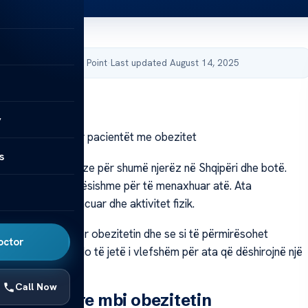
by Acibadem Health Point
·
Last updated August 14, 2025
y
 këshilla kyçe për pacientët me obezitet
s
të një sfidë serioze për shumë njerëz në Shqipëri dhe botë.
ë këshilla të rëndësishme për të menaxhuar atë. Ata
ë diete të balancuar dhe aktivitet fizik.
ll, do të flasim për obezitetin dhe se si të përmirësohet
octor
rmacioni i dhënë do të jetë i vlefshëm për ata që dëshirojnë një
ëndetshme.
Call Now
ë themelore mbi obezitetin