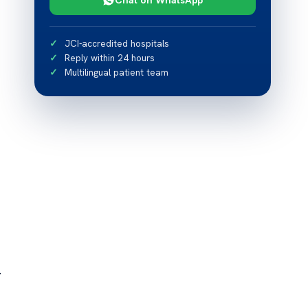
JCI-accredited hospitals
Reply within 24 hours
Multilingual patient team
.