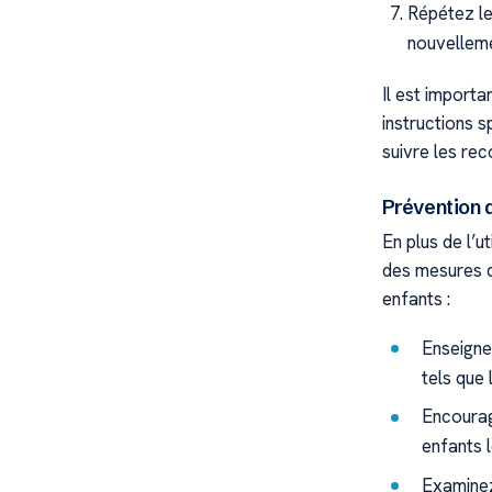
Répétez le
nouvelleme
Il est import
instructions s
suivre les re
Prévention 
En plus de l’u
des mesures d
enfants :
Enseigne
tels que
Encourag
enfants l
Examinez