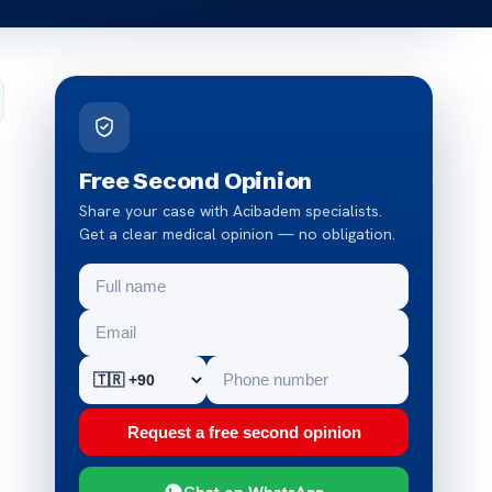
Free Second Opinion
Share your case with Acibadem specialists.
Get a clear medical opinion — no obligation.
Request a free second opinion
Chat on WhatsApp