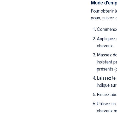
Mode d’empl
Pour obtenir l
poux, suivez 
Commencez 
Appliquez 
cheveux.
Massez dou
insistant 
présents (
Laissez l
indiqué sur
Rincez abo
Utilisez u
cheveux mo