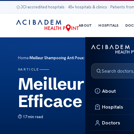
JCI-accredited hospitals · 45+ hospitals & clinics · Patients from
ABOUT
HOSPITALS
DOC
Home
›
Meilleur Shampooing Anti Poux: Efficace & Sûr
ARTICLE
Meilleur Sham
About
Efficace & Sûr
Hospitals
17 min read
Doctors