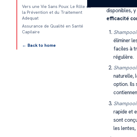
cette section,
Vers une Vie Sans Poux: Le Rôle de
disponibles, y
la Prévention et du Traitement
efficacité co
Adequat
Assurance de Qualité en Santé
Shampooin
Capilaire
éliminer l
← Back to home
faciles à 
régulière.
Shampooin
naturelle,
option. Ils
contiennen
Shampooin
rapide et 
sont conçu
les lentes,