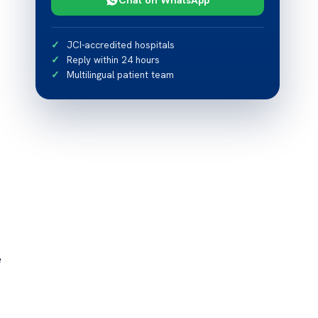
JCI-accredited hospitals
Reply within 24 hours
Multilingual patient team
e