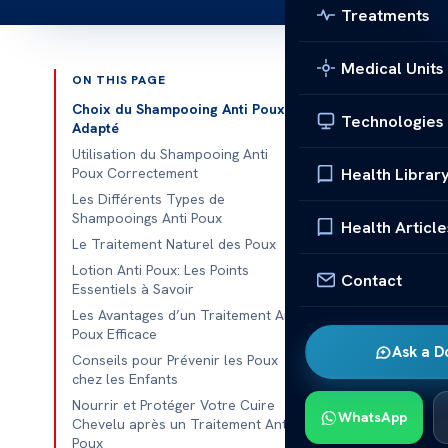
Treatments
Medical Units
ON THIS PAGE
Published 
Choix du Shampooing Anti Poux
Technologies
Adapté
Utilisation du Shampooing Anti
Health Librar
Poux Correctement
Meilleur Sham
Les Différents Types de
Shampooings Anti Poux
Health Article
Meilleur Sham
Le Traitement Naturel des Poux
vous présente
Lotion Anti Poux: Les Points
Contact
Essentiels à Savoir
marché, qui es
Les Avantages d’un Traitement Anti
formule spéci
Poux Efficace
Ask a D
Conseils pour Prévenir les Poux
Choix d
chez les Enfants
Lorsqu’il s’agi
Nourrir et Protéger Votre Cuire
WhatsApp
Chevelu après un Traitement Anti
besoins, il e
Poux