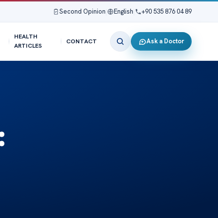
Second Opinion
|
English
|
+90 535 876 04 89
HEALTH
Ask a Doctor
CONTACT
ARTICLES
: