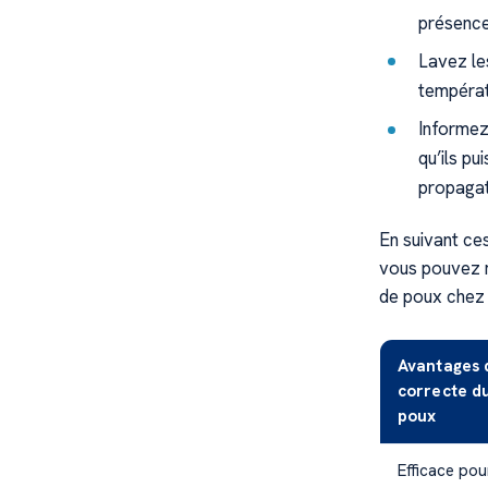
présence
Lavez les
températu
Informez 
qu’ils p
propagat
En suivant ces
vous pouvez ma
de poux chez 
Avantages d
correcte d
poux
Efficace pou