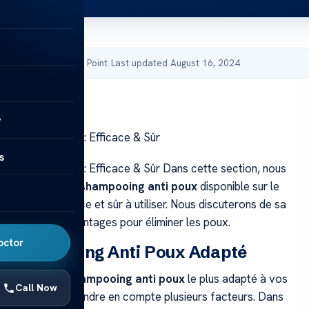
by Acibadem Health Point
·
Last updated August 16, 2024
y
pooing Anti Poux: Efficace & Sûr
s
pooing Anti Poux: Efficace & Sûr Dans cette section, nous
rons le meilleur
shampooing anti poux
disponible sur le
t à la fois efficace et sûr à utiliser. Nous discuterons de sa
ale et de ses avantages pour éliminer les poux.
octor
u Shampooing Anti Poux Adapté
t de choisir le
shampooing anti poux
le plus adapté à vos
Call Now
st important de prendre en compte plusieurs facteurs. Dans