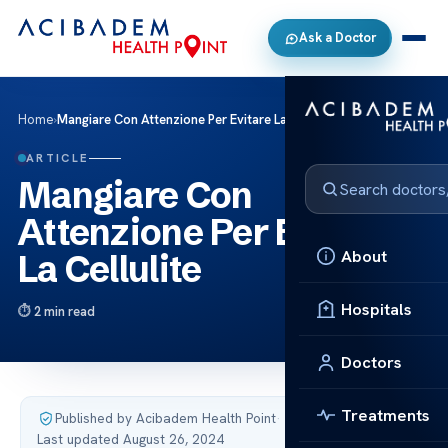
Ask a Doctor
Home
›
Mangiare Con Attenzione Per Evitare La Cellulite
ARTICLE
Mangiare Con
Attenzione Per Evitare
About
La Cellulite
Hospitals
2 min read
Doctors
Treatments
Published by Acibadem Health Point
·
Last updated August 26, 2024