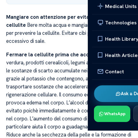
Medical Units
Mangiare con attenzione per evitare la
Technologies
cellulite
Bere molta acqua e mangiare una dieta sana
per prevenire la cellulite. Evitare cibi pronti e consumo
Health Librar
eccessivo di sale.
Fermare la cellulite prima che accada
Frutta,
Health Article
verdura, prodotti cerealicoli, legumi aiutano a rimuovere
le sostanze di scarto accumulate nei nostri tessuti, e
Contact
grazie al potassio che contengono, aiutano a
trasportare sostanze che accelereranno la
Ask a D
rigenerazione cellulare. Il consumo eccessivo di sale
provoca edema nel corpo. L’alcool dovrebbe essere
evitato poichè immediatamente è convertito in grasso
WhatsApp
nel corpo. L’aumento del consumo di acqua in
particolare aiuta il corpo a guadagnare flessibilità.
Riduce anche la secchezza della pelle e la formazione di