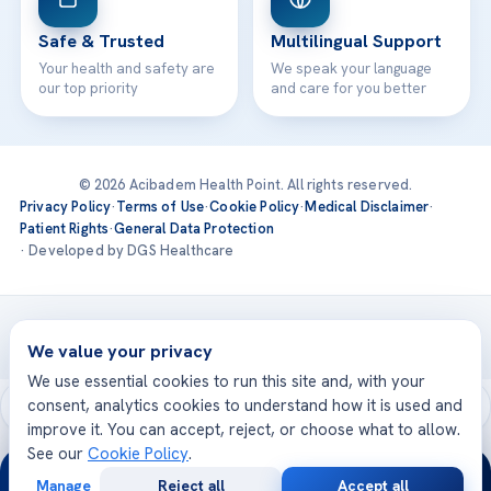
Safe & Trusted
Multilingual Support
Your health and safety are
We speak your language
our top priority
and care for you better
© 2026 Acibadem Health Point. All rights reserved.
Privacy Policy
·
Terms of Use
·
Cookie Policy
·
Medical Disclaimer
·
Patient Rights
·
General Data Protection
· Developed by DGS Healthcare
Treatments are delivered at our JCI-accredited hospitals —
Acıbadem International
We value your privacy
We use essential cookies to run this site and, with your
consent, analytics cookies to understand how it is used and
improve it. You can accept, reject, or choose what to allow.
See our
Cookie Policy
.
24/7
Manage
Reject all
Accept all