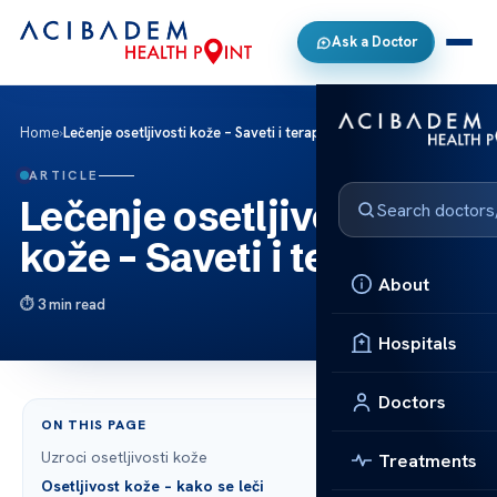
Ask a Doctor
Home
›
Lečenje osetljivosti kože – Saveti i terapije
ARTICLE
Lečenje osetljivosti
kože – Saveti i terapije
About
3 min read
Hospitals
Doctors
ON THIS PAGE
Uzroci osetljivosti kože
Treatments
Osetljivost kože – kako se leči