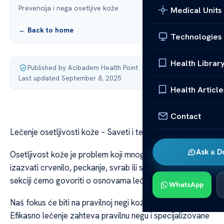
Prevencija i nega osetljive kože
Medical Units
← Back to home
Technologies
Health Librar
Published by Acibadem Health Point
·
Last updated September 8, 2025
Health Article
Contact
Lečenje osetljivosti kože – Saveti i terapije
Ask a D
Osetljivost kože je problem koji mnogi ljudi pate. Može
izazvati crvenilo, peckanje, svrab ili suvoću. U ovoj
sekciji ćemo govoriti o osnovama lečenja osetljivosti.
WhatsApp
Naš fokus će biti na pravilnoj negi kože i nađenju okidača.
Efikasno lečenje zahteva pravilnu negu i specijalizovane