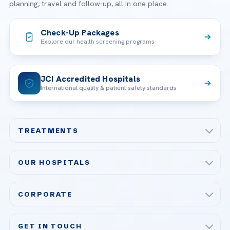
planning, travel and follow-up, all in one place.
Check-Up Packages
Explore our health screening programs
JCI Accredited Hospitals
International quality & patient safety standards
TREATMENTS
Check-up & Preventive Medicine
OUR HOSPITALS
Plastic, Reconstructive Surgery
Acibadem Maslak Hospital
Bariatric & Metabolic Surgery
CORPORATE
Acibadem Altunizade Hospital
Cardiovascular Surgery
About Us
Acibadem Ataşehir Hospital
GET IN TOUCH