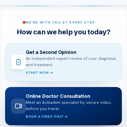
WE’RE WITH YOU AT EVERY STEP
How can we help you today?
Get a Second Opinion
An independent expert review of your diagnosis
and treatment.
START NOW
Online Doctor Consultation
Meet an Acibadem specialist by secure video,
before you travel.
BOOK A VIDEO VISIT