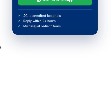
JCI-accredited hospitals
Reply within 24 hours
Multilingual patient team
s
,