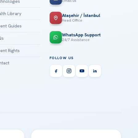
Email us
hnologies
lth Library
Ataşehir / İstanbul
Head Office
ient Guides
WhatsApp Support
Qs
24/7 Assistance
ient Rights
FOLLOW US
tact