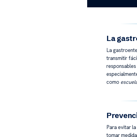
de 1 a 3 días.
La gastr
La gastroente
transmitir fá
responsables 
especialmente
como
escuel
Prevenci
Para evitar l
tomar medida