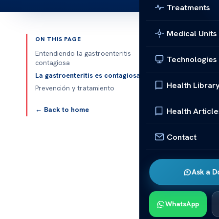
Treatments
Medical Units
ON THIS PAGE
Published 
Entendiendo la gastroenteritis
Technologies
contagiosa
¿La gastroen
La gastroenteritis es contagiosa
Health Librar
Prevención y tratamiento
¿La gastroent
es una infecc
← Back to home
Health Article
vómitos
,
dia
enfermedad es
Contact
prevención ne
Entendie
Ask a D
Los principal
diarrea acuos
WhatsApp
aparecer de 1