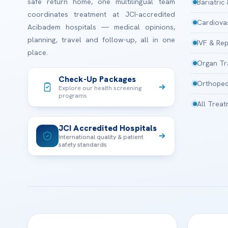
safe return home, one multilingual team
Bariatric
coordinates treatment at JCI-accredited
Cardiova
Acibadem hospitals — medical opinions,
planning, travel and follow-up, all in one
IVF & Rep
place.
Organ Tr
Check-Up Packages
Orthoped
Explore our health screening
programs
All Trea
JCI Accredited Hospitals
International quality & patient
safety standards