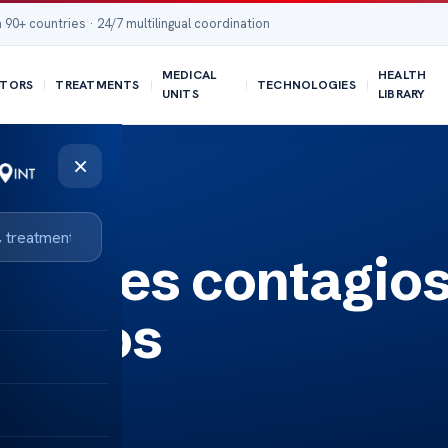
 90+ countries · 24/7 multilingual coordination
MEDICAL
HEALTH
TORS
TREATMENTS
TECHNOLOGIES
UNITS
LIBRARY
×
ritis es contagio
hechos