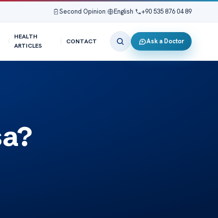
Second Opinion
|
English
|
+90 535 876 04 89
HEALTH
Ask a Doctor
CONTACT
ARTICLES
sa?