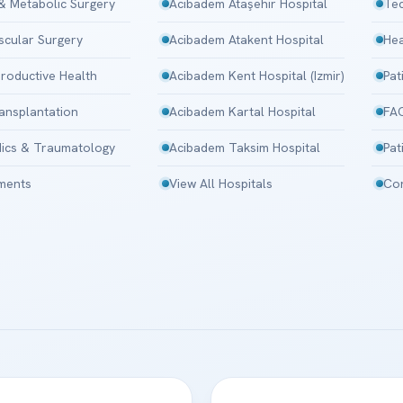
 & Metabolic Surgery
Acibadem Ataşehir Hospital
Tec
scular Surgery
Acibadem Atakent Hospital
Hea
roductive Health
Acibadem Kent Hospital (Izmir)
Pat
ansplantation
Acibadem Kartal Hospital
FA
ics & Traumatology
Acibadem Taksim Hospital
Pat
tments
View All Hospitals
Con