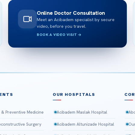
Online Doctor Consultation
Meet an Acibadem specialist by secure
video, before you travel.
BOOK A VIDEO VISIT
ENTS
OUR HOSPITALS
CO
 & Preventive Medicine
Acibadem Maslak Hospital
Abo
Reconstructive Surgery
Acibadem Altunizade Hospital
Our