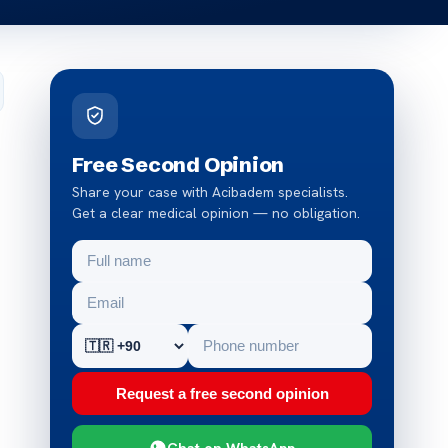
Free Second Opinion
Share your case with Acibadem specialists.
Get a clear medical opinion — no obligation.
Request a free second opinion
Chat on WhatsApp