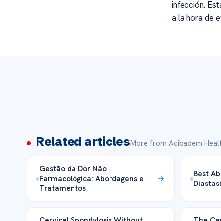
infección. Es
a la hora de e
Related articles
More from Acibadem Healt
Gestão da Dor Não
Best Ab
Farmacológica: Abordagens e
Diastas
Tratamentos
Cervical Spondylosis Without
The Car