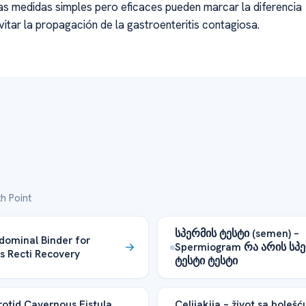
tas medidas simples pero eficaces pueden marcar la diferencia
vitar la propagación de la gastroenteritis contagiosa.
h Point
სპერმის ტესტი (semen) –
dominal Binder for
Spermiogram რა არის სპ
is Recti Recovery
ტესტი ტესტი
otid Cavernous Fistula
Celijakija – život sa bolešću