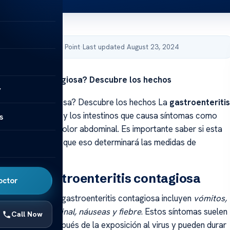
by Acibadem Health Point
·
Last updated August 23, 2024
teritis es contagiosa? Descubre los hechos
y
eritis es contagiosa? Descubre los hechos La
gastroenteritis
ión del estómago y los intestinos que causa síntomas como
s
rrea
, náuseas y dolor abdominal. Es importante saber si esta
 contagiosa, ya que eso determinará las medidas de
cesarias.
ndo la gastroenteritis contagiosa
octor
es síntomas de la gastroenteritis contagiosa incluyen
vómitos,
a, dolor abdominal, náuseas y fiebre
. Estos síntomas suelen
Call Now
2 a 48 horas después de la exposición al virus y pueden durar