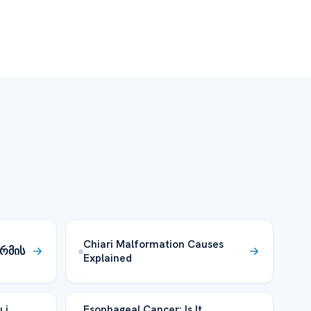
Chiari Malformation Causes
ერმის
Explained
 i
Esophageal Cancer: Is It