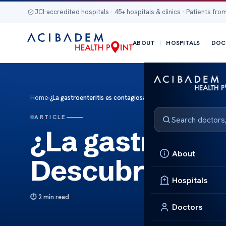
JCI-accredited hospitals · 45+ hospitals & clinics · Patients from
ABOUT
HOSPITALS
DOC
Home
›
¿La gastroenteritis es contagiosa? Descubre los hechos
ARTICLE
¿La gastroente
About
Descubre los 
Hospitals
2 min read
Doctors