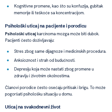
Kognitivne promene, kao što su konfuzija, gubitak
memorije ili teškoće sa koncentracijom.
Psihološki uticaj na pacijente i porodicu
Psihološki uticaj
karcinoma mozga može biti dubok.
Pacijenti često doživljavaju:
Stres zbog same dijagnoze i medicinskih procedura.
Anksioznost i strah od budućnosti.
Depresiju koja može nastati zbog promene u
zdravlju i životnim okolnostima.
Članovi porodice često osećaju pritisak i brigu. To može
pogoršati psihološku situaciju u domu.
Uticaj na svakodnevni život