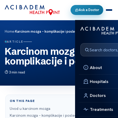
Ask a Doctor
Home
›
Karcinom mozga – komplikacije i posledice
ARTICLE
Karcinom mozga –
komplikacije i posledice
About
3 min read
Hospitals
Doctors
ON THIS PAGE
Uvod u karcinom mozga
Treatments
Karcinom mozga – komplikacije i posledice