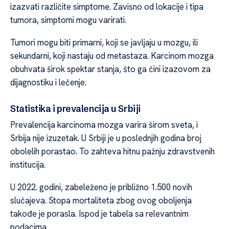
izazvati različite simptome. Zavisno od lokacije i tipa
tumora, simptomi mogu varirati.
Tumori mogu biti primarni, koji se javljaju u mozgu, ili
sekundarni, koji nastaju od metastaza. Karcinom mozga
obuhvata širok spektar stanja, što ga čini izazovom za
dijagnostiku i lečenje.
Statistika i prevalencija u Srbiji
Prevalencija karcinoma mozga varira širom sveta, i
Srbija nije izuzetak. U Srbiji je u poslednjih godina broj
obolelih porastao. To zahteva hitnu pažnju zdravstvenih
institucija.
U 2022. godini, zabeleženo je približno 1.500 novih
slučajeva. Stopa mortaliteta zbog ovog oboljenja
takođe je porasla. Ispod je tabela sa relevantnim
podacima.