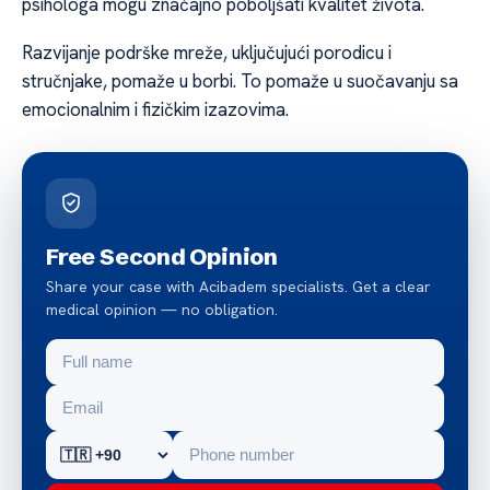
psihologa mogu značajno poboljšati kvalitet života.
Razvijanje podrške mreže, uključujući porodicu i
stručnjake, pomaže u borbi. To pomaže u suočavanju sa
emocionalnim i fizičkim izazovima.
Free Second Opinion
Share your case with Acibadem specialists. Get a clear
medical opinion — no obligation.