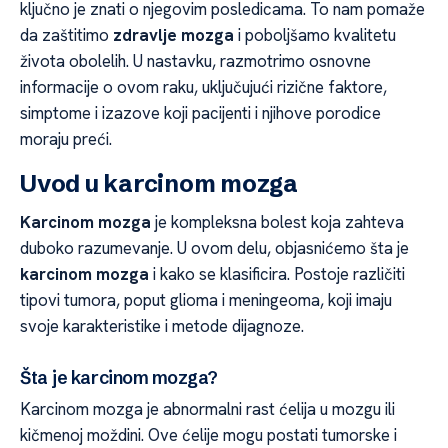
ključno je znati o njegovim posledicama. To nam pomaže
da zaštitimo
zdravlje mozga
i poboljšamo kvalitetu
života obolelih. U nastavku, razmotrimo osnovne
informacije o ovom raku, uključujući rizične faktore,
simptome i izazove koji pacijenti i njihove porodice
moraju preći.
Uvod u karcinom mozga
Karcinom mozga
je kompleksna bolest koja zahteva
duboko razumevanje. U ovom delu, objasnićemo šta je
karcinom mozga
i kako se klasificira. Postoje različiti
tipovi tumora, poput glioma i meningeoma, koji imaju
svoje karakteristike i metode dijagnoze.
Šta je karcinom mozga?
Karcinom mozga je abnormalni rast ćelija u mozgu ili
kičmenoj moždini. Ove ćelije mogu postati tumorske i