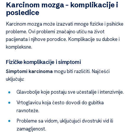
Karcinom mozga – komplikacije i
posledice
Karcinom mozga može izazvati mnoge fizičke i psihičke
probleme. Ovi problemi značajno utiču na život
pacijenata i njihove porodice. Komplikacije su duboke i
kompleksne.
Fizičke komplikacije i simptomi
Simptomi karcinoma
mogu biti različiti. Najčešći
uključuju:
Glavobolje koje postaju sve učestalije i intenzivnije.
Vrtoglavicu koja često dovodi do gubitka
ravnoteže.
Probleme sa vidom, uključujući dvostruki vid ili
zamagljenost.