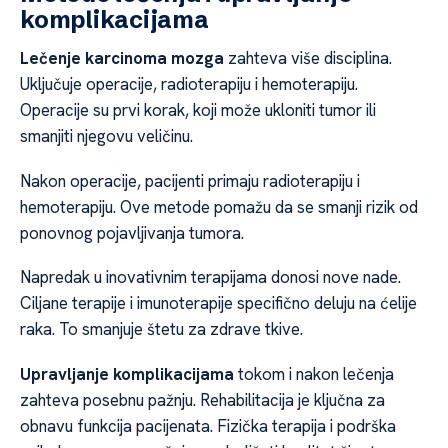
komplikacijama
Lečenje karcinoma mozga
zahteva više disciplina.
Uključuje operacije, radioterapiju i hemoterapiju.
Operacije su prvi korak, koji može ukloniti tumor ili
smanjiti njegovu veličinu.
Nakon operacije, pacijenti primaju radioterapiju i
hemoterapiju. Ove metode pomažu da se smanji rizik od
ponovnog pojavljivanja tumora.
Napredak u inovativnim terapijama donosi nove nade.
Ciljane terapije i imunoterapije specifično deluju na ćelije
raka. To smanjuje štetu za zdrave tkive.
Upravljanje komplikacijama
tokom i nakon lečenja
zahteva posebnu pažnju. Rehabilitacija je ključna za
obnavu funkcija pacijenata. Fizička terapija i podrška