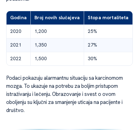
Godina
Broj novih slučajeva
Stopa mortaliteta
2020
1,200
25%
2021
1,350
27%
2022
1,500
30%
Podaci pokazuju alarmantnu situaciju sa karcinomom
mozga. To ukazuje na potrebu za boljim pristupom
istraživanju i lečenju. Obrazovanje i svest o ovom
oboljenju su ključni za smanjenje uticaja na pacijente i
društvo.