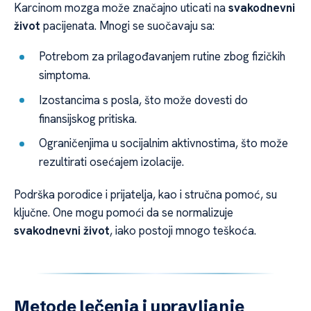
Karcinom mozga može značajno uticati na
svakodnevni
život
pacijenata. Mnogi se suočavaju sa:
Potrebom za prilagođavanjem rutine zbog fizičkih
simptoma.
Izostancima s posla, što može dovesti do
finansijskog pritiska.
Ograničenjima u socijalnim aktivnostima, što može
rezultirati osećajem izolacije.
Podrška porodice i prijatelja, kao i stručna pomoć, su
ključne. One mogu pomoći da se normalizuje
svakodnevni život
, iako postoji mnogo teškoća.
Metode lečenja i upravljanje