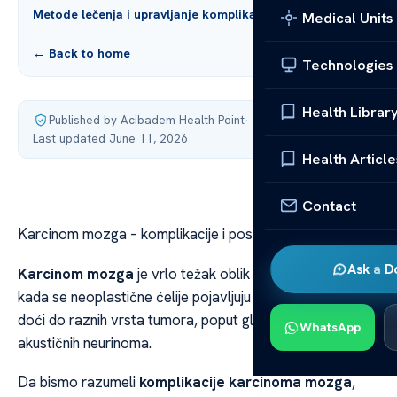
Metode lečenja i upravljanje komplikacijama
Medical Units
← Back to home
Technologies
Health Librar
Published by Acibadem Health Point
·
Last updated June 11, 2026
Health Article
Contact
Karcinom mozga – komplikacije i posledice
Ask a D
Karcinom mozga
je vrlo težak oblik raka. On nastaje
kada se neoplastične ćelije pojavljuju u mozgu. Može
doći do raznih vrsta tumora, poput glioma, meningioma i
WhatsApp
akustičnih neurinoma.
Da bismo razumeli
komplikacije karcinoma mozga
,