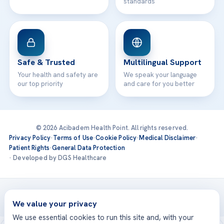
standards
Safe & Trusted
Multilingual Support
Your health and safety are
We speak your language
our top priority
and care for you better
© 2026 Acibadem Health Point. All rights reserved.
Privacy Policy
·
Terms of Use
·
Cookie Policy
·
Medical Disclaimer
·
Patient Rights
·
General Data Protection
· Developed by DGS Healthcare
Treatments are delivered at our JCI-accredited hospitals —
Acıbadem International
We value your privacy
We use essential cookies to run this site and, with your