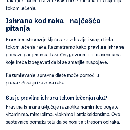
Također, nudimo savete kako bi se
ishrana
bila najbolja
tokom lečenja.
Ishrana kod raka – najčešća
pitanja
Pravilna ishrana
je ključna za zdravlje i snagu tijela
tokom lečenja raka. Razmatramo kako
pravilna ishrana
pomaže pacijentima. Također, govorimo o namirnicama
koje treba izbegavati da bi se smanjile nuspojave.
Razumijevanje ispravne diete može pomoći u
prevaziđivanju izazova raka.
Šta je pravilna ishrana tokom lečenja raka?
Pravilna
ishrana
uključuje raznolike
namirnice
bogate
vitaminima, mineralima, vlaknima i antioksidansima. Ove
sastavnice pomažu telu da se nosi sa stresom od raka.