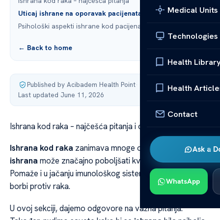
Ishrana kod raka – najčešća pitanja
Medical Units
Uticaj ishrane na oporavak pacijenata
Psihološki aspekti ishrane kod pacijenata sa rakom
Technologies
← Back to home
Health Librar
Published by Acibadem Health Point
·
Health Article
Last updated June 11, 2026
Contact
Ishrana kod raka – najčešća pitanja i odgovori
Ishrana kod raka
zanimava mnoge osobe.
Pravilna
Ask a D
ishrana
može značajno poboljšati kvalitet života.
Pomaže i u jačanju imunološkog sistema, što je ključno u
WhatsApp
borbi protiv raka.
U ovoj sekciji, dajemo odgovore na važna pitanja.