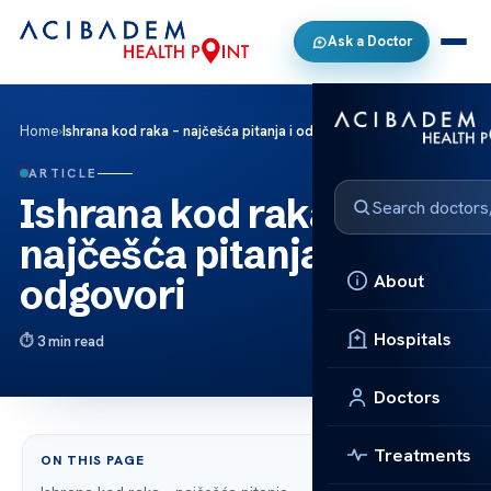
Ask a Doctor
Home
›
Ishrana kod raka – najčešća pitanja i odgovori
ARTICLE
Ishrana kod raka –
najčešća pitanja i
About
odgovori
Hospitals
3 min read
Doctors
Treatments
ON THIS PAGE