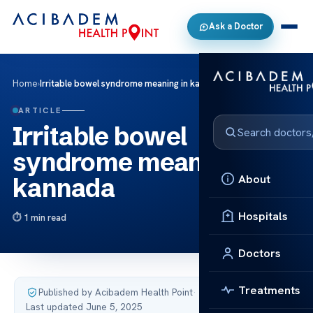
Ask a Doctor
Home
›
Irritable bowel syndrome meaning in kannada
ARTICLE
Irritable bowel
syndrome meaning in
About
kannada
Hospitals
1 min read
Doctors
Treatments
Published by Acibadem Health Point
·
Last updated June 5, 2025