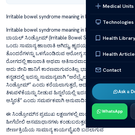
Medical Units
Irritable bowel syndrome meaning in kannada
Technologies
Irritable bowel syndrome meaning in kannada ಅರೆಬ್ರೈಲ್
ಬಾಯಲ್ ಸಿಂಡ್ರೋಮ್ (Irritable Bowel Syndrome) ಎಂದರೆ
Health Librar
ಒಂದು ಸಾಮಾನ್ಯ ಹಾಜರಾತಿ ಆಗಿದ್ದು, ಹೃದಯದ ಬಾಯಲ್ (ಪೇಚು)
ತೊಂದರೆಗಳನ್ನು ಒಳಗೊಂಡಿರುವ ಆರೋಗ್ಯ ಸಮಸ್ಯೆಯಾಗಿದೆ. ಈ
Health Article
ರೋಗದಲ್ಲಿ ಹಾಜರಾತಿ ಅಥವಾ ಅತಿಸಾರವಾದವುಂಟಾಗುತ್ತದೆ ಆದರೆ
ಅದು ಜೀವಿ ಹಾನಿಗೆ ಕಾರಣವಾಗುವಂತಿಲ್ಲ. ಭಾರತೀಯ ಭಾಷೆಯಾಗಿ
Contact
ಕನ್ನಡದಲ್ಲಿ ಇದನ್ನು ಸಾಮಾನ್ಯವಾಗಿ “ಅರೆಬ್ರೈಲ್ ಬಾಯಲ್
ಸಿಂಡ್ರೋಮ್” ಎಂದು ಕರೆಯಲಾಗುತ್ತದೆ, ಆದರೆ ಇದಕ್ಕೆ ಇನ್ನಷ್ಟು
Ask a D
ತಿಳುವಳಿಕೆಯನ್ನು ನೀಡುವ ಹಿನ್ನಲೆಯಲ್ಲಿ ಇದನ್ನು “ಭ್ರಷ್ಟಾಶಯದ
ಅಸ್ಥಿರತೆ” ಎಂದು ಸಮರ್ಪಕವಾಗಿ ಅನುವಾದಿಸಬಹುದು.
WhatsApp
ಈ ಸಿಂಡ್ರೋಮ್‌ನ ಪ್ರಮುಖ ಲಕ್ಷಣಗಳಲ್ಲಿ ವಾಂತಿ, ಅತಿಸಾರ, ಉಲ್ಬಣ,
ಹೀಗೆಬೇಲಿ ಅಸಮಾಧಾನಗಳು ಕಂಡುಬರುತ್ತವೆ. ಸಾಮಾನ್ಯವಾಗಿ ಇದು
ಜೀರ್ಣಕ್ರಿಯೆಯ ಸಾಮಾನ್ಯ ಕಾರ್ಯವೈಖರಿ ಬದಲಾಗುವ