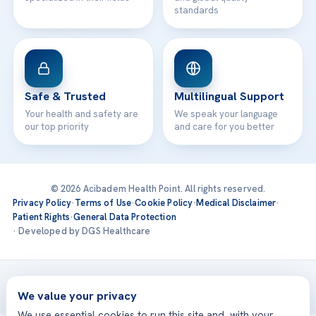
standards
Safe & Trusted
Multilingual Support
Your health and safety are
We speak your language
our top priority
and care for you better
© 2026 Acibadem Health Point. All rights reserved.
Privacy Policy
·
Terms of Use
·
Cookie Policy
·
Medical Disclaimer
·
Patient Rights
·
General Data Protection
· Developed by DGS Healthcare
Treatments are delivered at our JCI-accredited hospitals —
Acıbadem International
We value your privacy
We use essential cookies to run this site and, with your