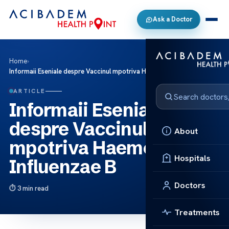
Ask a Doctor
Home
›
Informaii Eseniale despre Vaccinul mpotriva Haemophilus Influenzae B
ARTICLE
Informaii Eseniale
despre Vaccinul
About
mpotriva Haemophilus
Hospitals
Influenzae B
Doctors
3 min read
Treatments