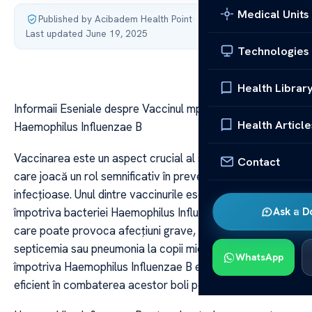
Medical Units
Published by Acibadem Health Point
·
Last updated June 19, 2025
Technologies
Health Librar
Informaii Eseniale despre Vaccinul mpotriva
Health Article
Haemophilus Influenzae B
Vaccinarea este un aspect crucial al sănătății publice,
Contact
care joacă un rol semnificativ în prevenirea bolilor
infecțioase. Unul dintre vaccinurile esențiale este cel
împotriva bacteriei Haemophilus Influenzae tip B (Hib),
Ask a D
care poate provoca afecțiuni grave, cum ar fi meningita,
septicemia sau pneumonia la copii mici. Vaccinul
WhatsApp
împotriva Haemophilus Influenzae B este un instrument
eficient în combaterea acestor boli periculoase.