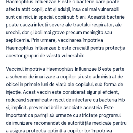
Haemophilus Influenzae B este o bacterie care poate
afecta atât copiii, cât și adulții, însă cei mai vulnerabili
sunt cei mici, în special copiii sub 5 ani. Această bacterie
poate cauza infecții severe ale tractului respirator, ale
urechii, dar și boli mai grave precum meningita sau
septicemia. Prin urmare, vaccinarea împotriva
Haemophilus Influenzae B este crucială pentru protecția
acestor grupuri de vârstă vulnerabile.
Vaccinul împotriva Haemophilus Influenzae B este parte
a schemei de imunizare a copiilor și este administrat de
obicei în primele luni de viață ale copilului, sub formă de
injecție. Acest vaccin este considerat sigur și eficient,
reducând semnificativ riscul de infectare cu bacteria Hib
și, implicit, prevenind bolile asociate acesteia. Este
important ca părinții să urmeze cu strictețe programul
de imunizare recomandat de autoritățile medicale pentru
a asigura protecția optimă a copiilor lor împotriva