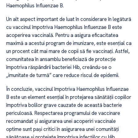
Haemophilus Influenzae B.
Un alt aspect important de luat în considerare în legătură
cu vaccinul împotriva Haemophilus Influenzae B este
acoperirea vaccinală. Pentru a asigura eficacitatea
maximă a acestui program de imunizare, este esențial ca
un procent cât mai mare de copii să fie vaccinați. Astfel,
comunitatea în ansamblu beneficiază de protecție
împotriva răspândirii bacteriei Hib, creându-se o
„imunitate de turmă” care reduce riscul de epidemii.
În concluzie, vaccinul împotriva Haemophilus Influenzae
B este un element esențial în protejarea sănătății copiilor
împotriva bolilor grave cauzate de această bacterie
periculoasă. Respectarea programului de vaccinare
recomandat și asigurarea unei acoperiri vaccinale
optime sunt pași critici în asigurarea unei comunități
sănătoase și protejate împotriva infecțiilor cu Hib.