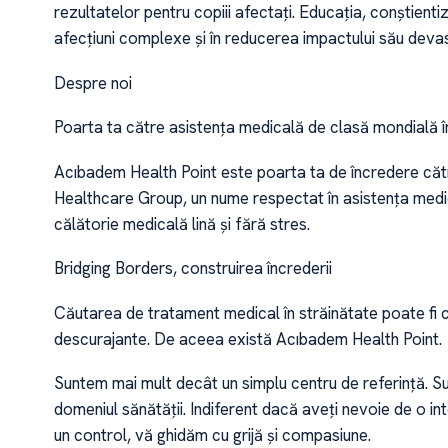
rezultatelor pentru copiii afectați. Educația, conștienti
afecțiuni complexe și în reducerea impactului său devas
Despre noi
Poarta ta către asistența medicală de clasă mondială î
Acıbadem Health Point este poarta ta de încredere căt
Healthcare Group, un nume respectat în asistența medic
călătorie medicală lină și fără stres.
Bridging Borders, construirea încrederii
Căutarea de tratament medical în străinătate poate fi cop
descurajante. De aceea există Acıbadem Health Point.
Suntem mai mult decât un simplu centru de referință. 
domeniul sănătății. Indiferent dacă aveți nevoie de o in
un control, vă ghidăm cu grijă și compasiune.