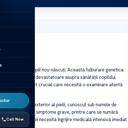
9, 2025
y
e
s
care afectează copiii nou-născuți. Această tulburare genetica
e avea consecințe devastatoare asupra sănătății copilului.
tile este un subiect crucial care necesită o examinare atentă
i.
octor
ectează stratul exterior al pielii, cunoscut sub numele de
untă cu o serie de simptome grave, printre care se numără
piratorii. Acești copii necesită îngrijire medicală intensivă imediat
Call Now