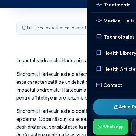
Treatments
Medical Units
Published by Acibadem Health Point
·
Last updated June 1
Technologies
Health Librar
Impactul sindromului Harlequin asupra mortalitii infantil
Health Article
Sindromul Harlequin este o afecțiune rară, dar gravă, 
este caracterizată de un deficit sever de piele și poat
Contact
Impactul sindromului Harlequin asupra mortalității infan
pentru a înțelege în profunzime consecințele acestei bol
Ask a D
Sindromul Harlequin este o boală genetică rară, care af
epidermă. Copiii născuți cu această afecțiune se confr
deshidratarea, sensibilitatea la infecții și dificultăți res
WhatsApp
după naștere pentru a le asigura supraviețuirea.