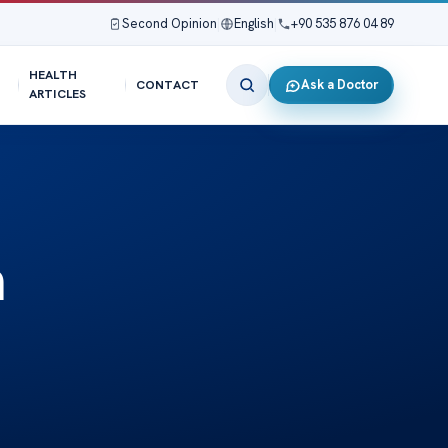
Second Opinion
|
English
|
+90 535 876 04 89
HEALTH
Ask a Doctor
CONTACT
ARTICLES
n