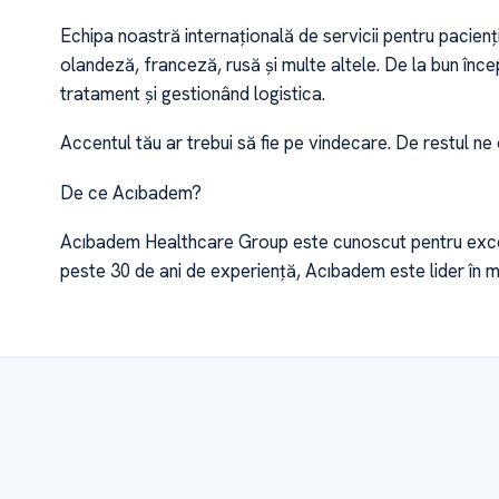
Echipa noastră internațională de servicii pentru pacienț
olandeză, franceză, rusă și multe altele. De la bun înc
tratament și gestionând logistica.
Accentul tău ar trebui să fie pe vindecare. De restul ne
De ce Acıbadem?
Acıbadem Healthcare Group este cunoscut pentru excele
peste 30 de ani de experiență, Acıbadem este lider în 