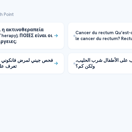
h Point
αι η ακτινοθεραπεία
Cancer du rectum Qu’est-
herapy); ΠΟΙΕΣ είναι οι
le cancer du rectum? Rec
ργειες;
ب على الأطفال شرب الحليب
فحص جيني لمرض فانكوني  –
ولكن كم؟
تعرف عل