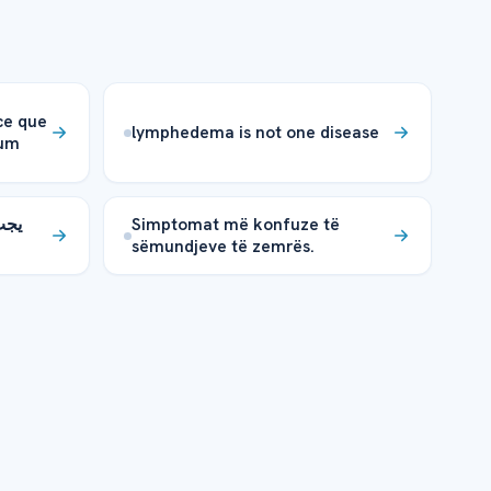
ce que
lymphedema is not one disease
tum
يج،
Simptomat më konfuze të
sëmundjeve të zemrës.