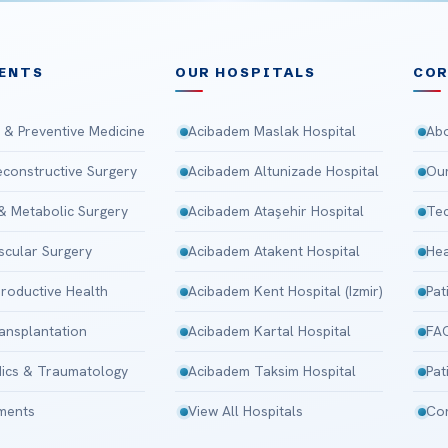
ENTS
OUR HOSPITALS
CO
 & Preventive Medicine
Acibadem Maslak Hospital
Abo
Reconstructive Surgery
Acibadem Altunizade Hospital
Our
 & Metabolic Surgery
Acibadem Ataşehir Hospital
Tec
scular Surgery
Acibadem Atakent Hospital
Hea
roductive Health
Acibadem Kent Hospital (Izmir)
Pat
ansplantation
Acibadem Kartal Hospital
FA
ics & Traumatology
Acibadem Taksim Hospital
Pat
tments
View All Hospitals
Con