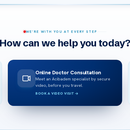
WE’RE WITH YOU AT EVERY STEP
How can we help you today
Online Doctor Consultation
Meet an Acibadem specialist by secure
video, before you travel.
BOOK A VIDEO VISIT