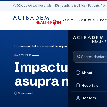
JCI-accredited hospitals · 45+ hospitals & clinics · Patients from
ABOUT
HOSPITALS
DOC
Home
›
Impactul sindromului Harlequin asupra mortalitii infantile
ARTICLE
Impactul sind
About
asupra mortalit
Hospitals
3 min read
Doctors