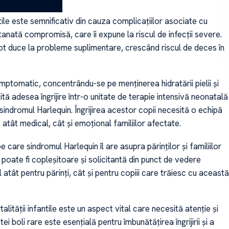
tile este semnificativ din cauza complicațiilor asociate cu
tanată compromisă, care îi expune la riscul de infecții severe.
 pot duce la probleme suplimentare, crescând riscul de deces în
mptomatic, concentrându-se pe menținerea hidratării pielii și
ită adesea îngrijire într-o unitate de terapie intensivă neonatală
ndromul Harlequin. Îngrijirea acestor copii necesită o echipă
atât medical, cât și emoțional familiilor afectate.
care sindromul Harlequin îl are asupra părinților și familiilor
poate fi copleșitoare și solicitantă din punct de vedere
 atât pentru părinți, cât și pentru copiii care trăiesc cu această
lității infantile este un aspect vital care necesită atenție și
oli rare este esențială pentru îmbunătățirea îngrijirii și a