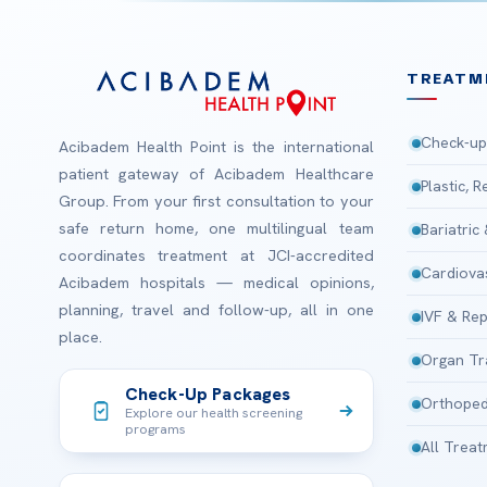
TREATM
Check-up
Acibadem Health Point is the international
patient gateway of Acibadem Healthcare
Plastic, 
Group. From your first consultation to your
safe return home, one multilingual team
Bariatric
coordinates treatment at JCI-accredited
Cardiova
Acibadem hospitals — medical opinions,
planning, travel and follow-up, all in one
IVF & Rep
place.
Organ Tr
Check-Up Packages
Orthoped
Explore our health screening
programs
All Trea