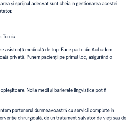
zarea și sprijinul adecvat sunt cheia în gestionarea acestei
tator.
n Turcia
re asistență medicală de top. Face parte din Acıbadem
ală privată. Punem pacienții pe primul loc, asigurând o
leșitoare. Noile medii și barierele lingvistice pot fi
Suntem partenerul dumneavoastră cu servicii complete în
tervenție chirurgicală, de un tratament salvator de vieți sau de