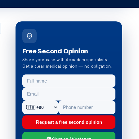
Free Second Opinion
Share your case with Acibadem specialists.
Get a clear medical opinion — no obligation.
Request a free second opinion
Chat on WhatsApp