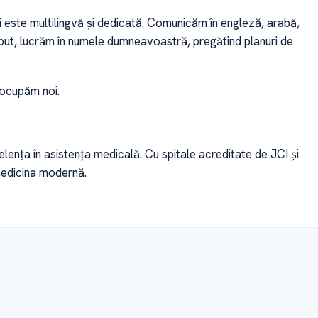
i este multilingvă și dedicată. Comunicăm în engleză, arabă,
eput, lucrăm în numele dumneavoastră, pregătind planuri de
 ocupăm noi.
nța în asistența medicală. Cu spitale acreditate de JCI și
medicina modernă.