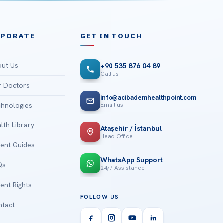
RPORATE
GET IN TOUCH
ut Us
+90 535 876 04 89
Call us
 Doctors
info@acibademhealthpoint.com
Email us
hnologies
lth Library
Ataşehir / İstanbul
Head Office
ient Guides
WhatsApp Support
Qs
24/7 Assistance
ient Rights
FOLLOW US
tact