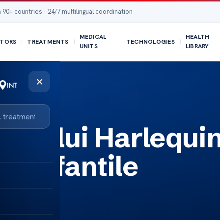
 90+ countries · 24/7 multilingual coordination
MEDICAL
HEALTH
TORS
TREATMENTS
TECHNOLOGIES
UNITS
LIBRARY
×
romului Harlequi
ii infantile