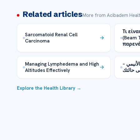
Related articles
More from Acibadem Healt
Τι είν
Sarcomatoid Renal Cell
(Beam T
Carcinoma
παρενέ
Managing Lymphedema and High
الأنيمي
Altitudes Effectively
ى حالتك
Explore the Health Library →