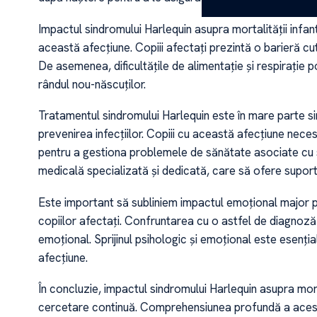
Impactul sindromului Harlequin asupra mortalității infan
această afecțiune. Copiii afectați prezintă o barieră cu
De asemenea, dificultățile de alimentație și respirație
rândul nou-născuților.
Tratamentul sindromului Harlequin este în mare parte si
prevenirea infecțiilor. Copiii cu această afecțiune neces
pentru a gestiona problemele de sănătate asociate cu si
medicală specializată și dedicată, care să ofere suport 
Este important să subliniem impactul emoțional major pe 
copiilor afectați. Confruntarea cu o astfel de diagnoză 
emoțional. Sprijinul psihologic și emoțional este esențial
afecțiune.
În concluzie, impactul sindromului Harlequin asupra morta
cercetare continuă. Comprehensiunea profundă a acestei b