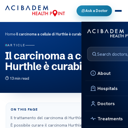
Ask a Doctor
Home
›
Il carcinoma a cellule di Hurthle è curabile?
ARTICLE
Il carcinoma a cellule di
Hurthle è curabile?
About
13 min read
Hospitals
Doctors
ON THIS PAGE
Il trattamento del carcinoma di Hurthle
Treatments
È possibile curare il carcinoma Hurthle?