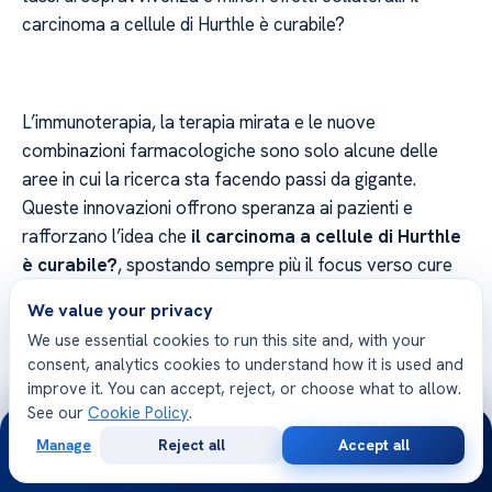
carcinoma a cellule di Hurthle è curabile?
L’immunoterapia, la terapia mirata e le nuove
combinazioni farmacologiche sono solo alcune delle
aree in cui la ricerca sta facendo passi da gigante.
Queste innovazioni offrono speranza ai pazienti e
rafforzano l’idea che
il carcinoma a cellule di Hurthle
è curabile?
, spostando sempre più il focus verso cure
personalizzate. Il carcinoma a cellule di Hurthle è
We value your privacy
curabile?
We use essential cookies to run this site and, with your
consent, analytics cookies to understand how it is used and
improve it. You can accept, reject, or choose what to allow.
See our
Cookie Policy
.
Gli studi clinici giocano un ruolo cruciale
24/7
Manage
Reject all
Accept all
nell’avanzamento delle conoscenze mediche su come
Free
Second
WhatsApp
Call Now
Consultation
Opinion
trattare efficacemente il carcinoma a cellule di Hurthle.