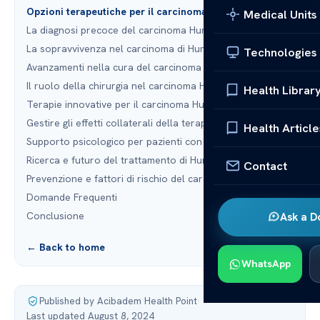
Opzioni terapeutiche per il carcinoma Hurthle
Medical Units
La diagnosi precoce del carcinoma Hurthle
La sopravvivenza nel carcinoma di Hurthle
Technologies
Avanzamenti nella cura del carcinoma Hurthle
Il ruolo della chirurgia nel carcinoma Hurthle
Health Librar
Terapie innovative per il carcinoma Hurthle
Gestire gli effetti collaterali della terapia
Health Article
Supporto psicologico per pazienti con carcinoma
Ricerca e futuro del trattamento di Hurthle
Contact
Prevenzione e fattori di rischio del carcinoma
Domande Frequenti
Conclusione
Ask a D
← Back to home
WhatsApp
Published by Acibadem Health Point
·
Last updated August 8, 2024