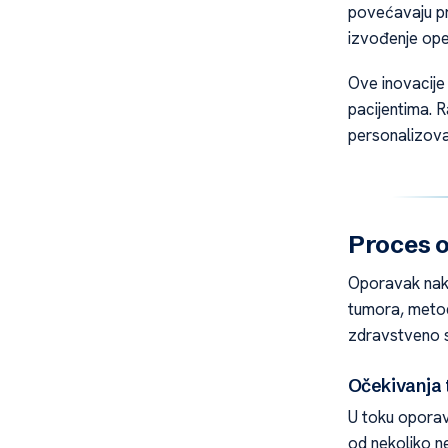
povećavaju pr
izvođenje ope
Ove inovacije
pacijentima. R
personalizova
Proces 
Oporavak nak
tumora, metode
zdravstveno s
Očekivanja
U toku oporav
od nekoliko ne