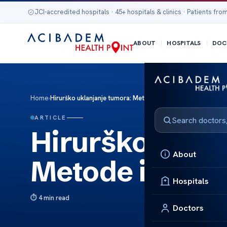
JCI-accredited hospitals · 45+ hospitals & clinics · Patients from
ABOUT
HOSPITALS
DOC
Home
›
Hirurško uklanjanje tumora: Metode i oporavak
ARTICLE
Hirurško uklan
About
Metode i opor
Hospitals
4 min read
Doctors