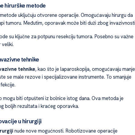
ne hirurške metode
 metode uključuju otvorene operacije. Omogućavaju hirurgu da
tupi tumoru. Međutim, oporavak može biti duži zbog invazivnosti
ode su ključne za potpunu resekciju tumora. Posebno su važne
r
veliki.
nvazivne tehnike
vazivne tehnike
, kao što je laparoskopija, omogućavaju manje
ste se male rezove i specijalizovane instrumente. To smanjuje
nfekcije.
o mogu biti otpušteni iz bolnice istog dana. Ova metoda je
g boljih rezultata i kraćeg oporavka.
vacije u hirurgiji
rurgiji
nude nove mogućnosti. Robotizovane operacije