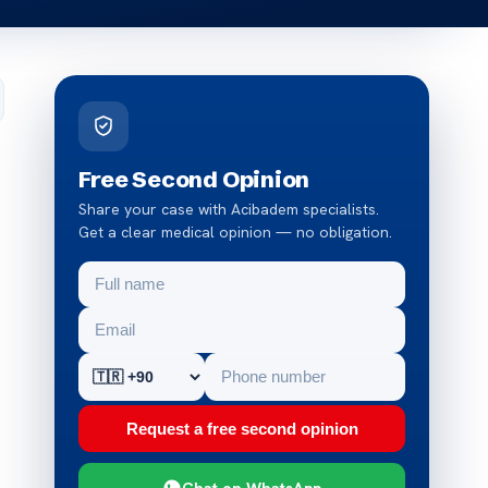
Free Second Opinion
Share your case with Acibadem specialists.
Get a clear medical opinion — no obligation.
Request a free second opinion
Chat on WhatsApp