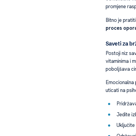
promjene rasp
Bitno je prati
proces opor
Saveti za br
Postoji niz s
vitaminima i m
poboljšava cir
Emocionalna p
uticati na psi
Pridržav
Jedite iz
Uključite
Održavaj