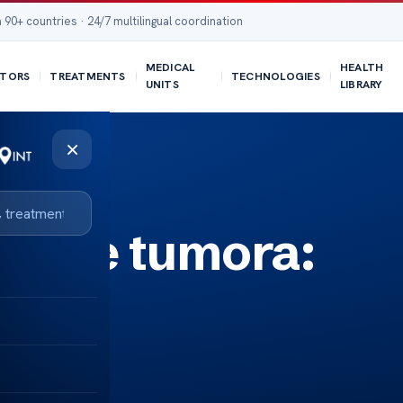
 90+ countries · 24/7 multilingual coordination
MEDICAL
HEALTH
TORS
TREATMENTS
TECHNOLOGIES
UNITS
LIBRARY
×
janje tumora:
avak