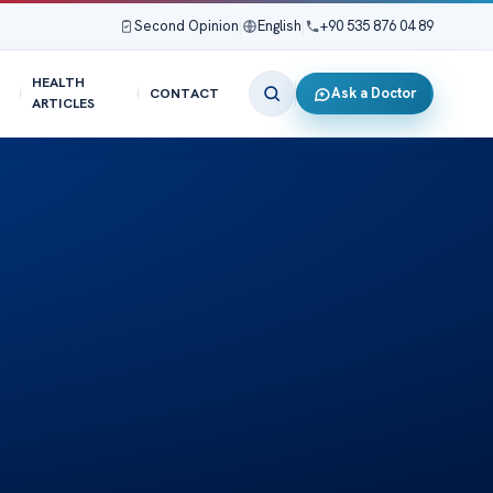
Second Opinion
|
English
|
+90 535 876 04 89
HEALTH
Ask a Doctor
CONTACT
ARTICLES