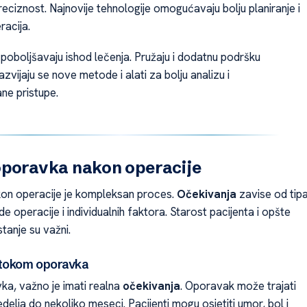
eciznost. Najnovije tehnologije omogućavaju bolju planiranje i
racija.
 poboljšavaju ishod lečenja. Pružaju i dodatnu podršku
azvijaju se nove metode i alati za bolju analizu i
ne pristupe.
oporavka nakon operacije
on operacije je kompleksan proces.
Očekivanja
zavise od tip
 operacije i individualnih faktora. Starost pacijenta i opšte
tanje su važni.
 tokom oporavka
ka, važno je imati realna
očekivanja
. Oporavak može trajati
delja do nekoliko meseci. Pacijenti mogu osjetiti umor, bol i