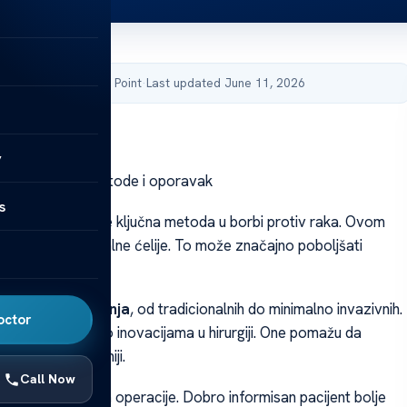
by Acibadem Health Point
·
Last updated June 11, 2026
y
njanje tumora: Metode i oporavak
s
anjanje tumora
je ključna metoda u borbi protiv raka. Ovom
lanjaju abnormalne ćelije. To može značajno poboljšati
enata.
ite
metode lečenja
, od tradicionalnih do minimalno invazivnih.
octor
 ćemo govoriti o inovacijama u hirurgiji. One pomažu da
avka
bude efikasniji.
Call Now
aju podršku nakon operacije. Dobro informisan pacijent bolje