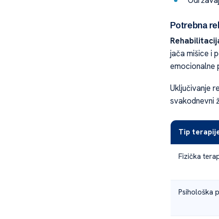
Potrebna reh
Rehabilitacij
jača mišice i
emocionalne p
Uključivanje 
svakodnevni ž
Tip terapij
Fizička terap
Psihološka 