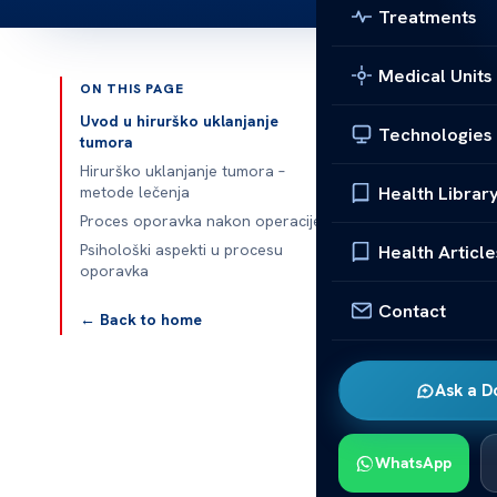
Treatments
Medical Units
ON THIS PAGE
Published 
Uvod u hirurško uklanjanje
Technologies
tumora
Hirurško uklanjanje tumora –
Health Librar
metode lečenja
Hirurško ukla
Proces oporavka nakon operacije
Psihološki aspekti u procesu
Health Article
Hirurško ukl
oporavka
metodom se uk
Contact
← Back to home
zdravlje pacij
Postoje različ
Ask a D
U ovom članku
proces opor
WhatsApp
Pacijenti treb