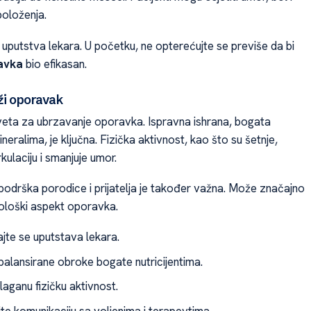
oloženja.
ti uputstva lekara. U početku, ne opterećujte se previše da bi
avka
bio efikasan.
ži oporavak
aveta za ubrzavanje oporavka. Ispravna ishrana, bogata
ineralima, je ključna. Fizička aktivnost, kao što su šetnje,
kulaciju i smanjuje umor.
odrška porodice i prijatelja je također važna. Može značajno
hološki aspekt oporavka.
ajte se uputstava lekara.
balansirane obroke bogate nutricijentima.
 laganu fizičku aktivnost.
te komunikaciju sa voljenima i terapevtima.