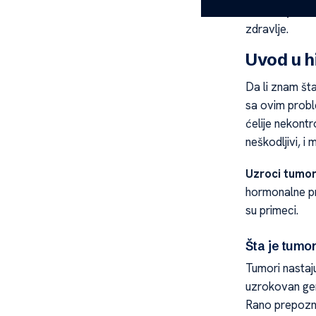
razume
proc
zdravlje.
Uvod u h
Da li znam št
sa ovim prob
ćelije nekontr
neškodljivi, i 
Uzroci tumo
hormonalne pro
su primeci.
Šta je tumor
Tumori nastaj
uzrokovan gen
Rano prepozna