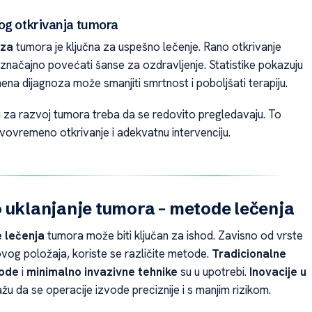
og otkrivanja tumora
oza
tumora je ključna za uspešno lečenje. Rano otkrivanje
načajno povećati šanse za ozdravljenje. Statistike pokazuju
na dijagnoza može smanjiti smrtnost i poboljšati terapiju.
u za razvoj tumora treba da se redovito pregledavaju. To
vovremeno otkrivanje i adekvatnu intervenciju.
 uklanjanje tumora – metode lečenja
 lečenja
tumora može biti ključan za ishod. Zavisno od vrste
ovog položaja, koriste se različite metode.
Tradicionalne
tode
i
minimalno invazivne tehnike
su u upotrebi.
Inovacije u
u da se operacije izvode preciznije i s manjim rizikom.