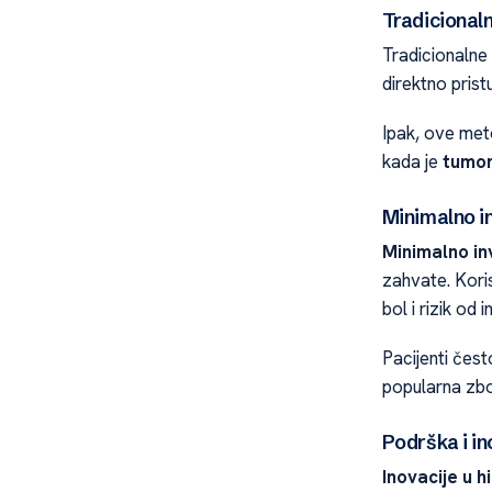
Tradicional
Tradicionalne
direktno pris
Ipak, ove met
kada je
tumo
Minimalno i
Minimalno in
zahvate. Kori
bol i rizik od i
Pacijenti čest
popularna zbo
Podrška i ino
Inovacije u hi