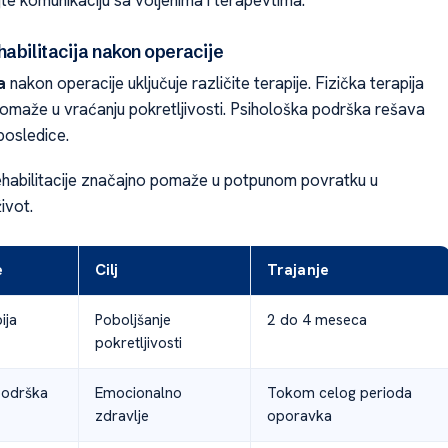
abilitacija nakon operacije
a
nakon operacije uključuje različite terapije. Fizička terapija
 pomaže u vraćanju pokretljivosti. Psihološka podrška rešava
osledice.
rehabilitacije značajno pomaže u potpunom povratku u
ivot.
e
Cilj
Trajanje
ija
Poboljšanje
2 do 4 meseca
pokretljivosti
podrška
Emocionalno
Tokom celog perioda
zdravlje
oporavka