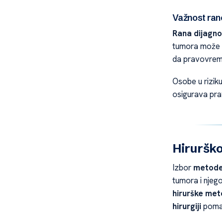
Važnost ran
Rana dijagn
tumora može z
da pravovreme
Osobe u rizik
osigurava pra
Hirurško
Izbor
metode
tumora i njeg
hirurške me
hirurgiji
pomaž