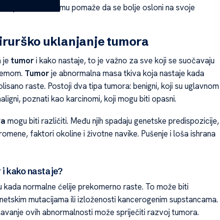
es oporavka
. To mu pomaže da se bolje osloni na svoje
irurško uklanjanje tumora
a je
tumor
i kako nastaje, to je važno za sve koji se suočavaju
lemom.
Tumor
je abnormalna masa tkiva koja nastaje kada
olisano raste. Postoji dva tipa tumora: benigni, koji su uglavnom
maligni, poznati kao karcinomi, koji mogu biti opasni.
ra
mogu biti različiti. Među njih spadaju genetske predispozicije,
mene, faktori okoline i životne navike. Pušenje i loša ishrana
 i kako nastaje?
u kada normalne ćelije prekomerno raste. To može biti
etskim mutacijama ili izloženosti kancerogenim supstancama.
vanje ovih abnormalnosti može spriječiti razvoj tumora.