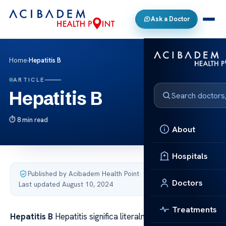
Ask a Doctor
Home
›
Hepatitis B
ARTICLE
Hepatitis B
8 min read
About
Hospitals
Published by Acibadem Health Point
·
Doctors
Last updated August 10, 2024
Treatments
Hepatitis B
Hepatitis significa literalmente inflamación