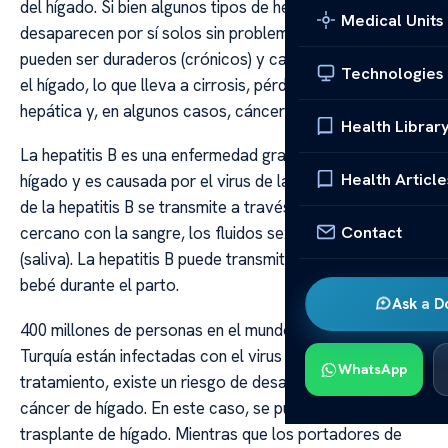
del hígado. Si bien algunos tipos de hepatitis
Medical Units
desaparecen por sí solos sin problemas graves, otros
pueden ser duraderos (crónicos) y causar cicatrices en
Technologies
el hígado, lo que lleva a cirrosis, pérdida de la función
hepática y, en algunos casos, cáncer de hígado.
Health Librar
La hepatitis B es una enfermedad grave que afecta el
Health Article
hígado y es causada por el virus de la hepatitis B. El virus
de la hepatitis B se transmite a través del contacto
Contact
cercano con la sangre, los fluidos sexuales y corporales
(saliva). La hepatitis B puede transmitirse de la madre al
bebé durante el parto.
Ask a D
400 millones de personas en el mundo y 3 millones en
Turquía están infectadas con el virus de la hepatitis B. Sin
WhatsApp
tratamiento, existe un riesgo de desarrollar cirrosis y
cáncer de hígado. En este caso, se puede considerar el
trasplante de hígado. Mientras que los portadores de