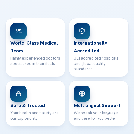
Acibadem Taksim Hospital
Ataşehir / İstanbul
FAQs
Head Office
View All Hospitals
Patient Rights
WhatsApp Support
24/7 Assistance
Contact
World-Class Medical
Internationally
Team
Accredited
Highly experienced doctors
JCI accredited hospitals
specialized in their fields
and global quality
standards
Safe & Trusted
Multilingual Support
Your health and safety are
We speak your language
our top priority
and care for you better