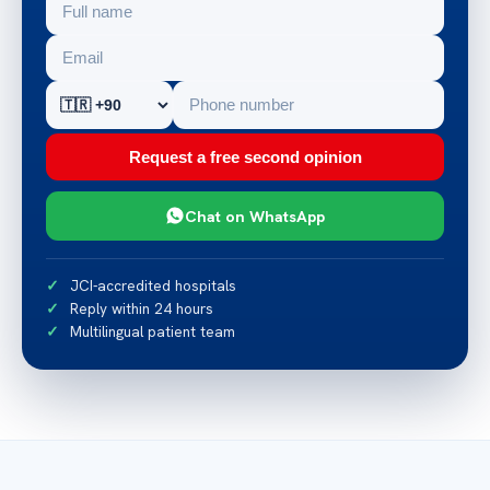
Request a free second opinion
Chat on WhatsApp
JCI-accredited hospitals
Reply within 24 hours
Multilingual patient team