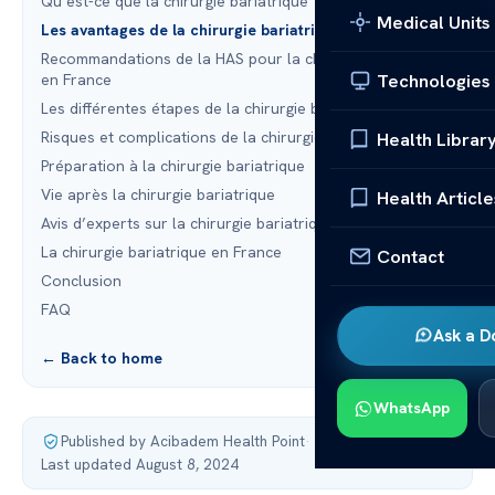
Qu’est-ce que la chirurgie bariatrique ?
Medical Units
Les avantages de la chirurgie bariatrique
Recommandations de la HAS pour la chirurgie bariatrique
Technologies
en France
Les différentes étapes de la chirurgie bariatrique
Risques et complications de la chirurgie bariatrique
Health Librar
Préparation à la chirurgie bariatrique
Vie après la chirurgie bariatrique
Health Article
Avis d’experts sur la chirurgie bariatrique
La chirurgie bariatrique en France
Contact
Conclusion
FAQ
Ask a D
← Back to home
WhatsApp
Published by Acibadem Health Point
·
Last updated August 8, 2024