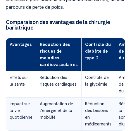
parcours de perte de poids.
Comparaison des avantages de la chirurgie
bariatrique
Avantages
Réduction des
Contrôle du
Améli
risques de
diabète de
de l’
maladies
type 2
du s
cardiovasculaires
Effets sur
Réduction des
Contrôle de
Améli
la santé
risques cardiaques
la glycémie
de la 
du so
Impact sur
Augmentation de
Réduction
Réduc
la vie
l’énergie et de la
des besoins
la
quotidienne
mobilité
en
somno
médicaments
diurne