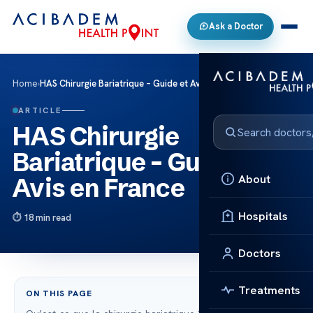
Ask a Doctor
Home
›
HAS Chirurgie Bariatrique – Guide et Avis en France
ARTICLE
HAS Chirurgie
Bariatrique – Guide et
About
Avis en France
Hospitals
18 min read
Doctors
Treatments
ON THIS PAGE