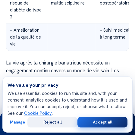
risque de
multidisciplinaire
postopératoires
diabète de type
2
– Amélioration
– Suivi médical
de la qualité de
à long terme
vie
La vie après la chirurgie bariatrique nécessite un
engagement continu envers un mode de vie sain. Les
patients doivent adopter de nouvelles habitudes
We value your privacy
alimentaires, faire de l’exercice régulièrement, gérer les
We use essential cookies to run this site and, with your
ajustements psychologiques et suivre un suivi médical à
consent, analytics cookies to understand how it is used and
long terme. Avec le bon soutien et les soins appropriés,
improve it. You can accept, reject, or choose what to allow.
la chirurgie bariatrique peut être une étape positive vers
See our
Cookie Policy
.
24/7
une vie plus saine et épanouissante.
Manage
Reject all
Accept all
Free
Second
WhatsApp
Call Now
Consultation
Opinion