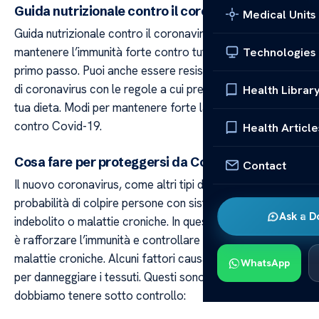
Guida nutrizionale contro il coronavirus
Medical Units
Guida nutrizionale contro il coronavirus Infatti,
mantenere l’immunità forte contro tutte le infezioni è il
Technologies
primo passo. Puoi anche essere resistente al nuovo tipo
di coronavirus con le regole a cui presti attenzione nella
Health Librar
tua dieta. Modi per mantenere forte la tua immunità
contro Covid-19.
Health Article
Cosa fare per proteggersi da Covid-19?
Contact
Il nuovo coronavirus, come altri tipi di virus, ha maggiori
probabilità di colpire persone con sistema immunitario
Ask a D
indebolito o malattie croniche. In questo caso, la priorità
è rafforzare l’immunità e controllare gli effetti delle
malattie croniche. Alcuni fattori causano radicali liberi
WhatsApp
per danneggiare i tessuti. Questi sono i fattori i cui effetti
dobbiamo tenere sotto controllo: