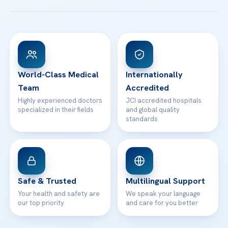
Patient Guides
Acibadem Taksim Hospital
Ataşehir / İstanbul
FAQs
Head Office
View All Hospitals
Patient Rights
WhatsApp Support
24/7 Assistance
Contact
World-Class Medical
Internationally
Team
Accredited
Highly experienced doctors
JCI accredited hospitals
specialized in their fields
and global quality
standards
Safe & Trusted
Multilingual Support
Your health and safety are
We speak your language
our top priority
and care for you better