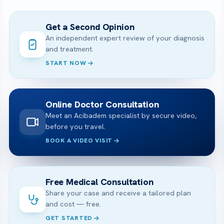
Get a Second Opinion
An independent expert review of your diagnosis
and treatment.
START NOW
Online Doctor Consultation
Meet an Acibadem specialist by secure video,
before you travel.
BOOK A VIDEO VISIT
Free Medical Consultation
Share your case and receive a tailored plan
and cost — free.
GET STARTED