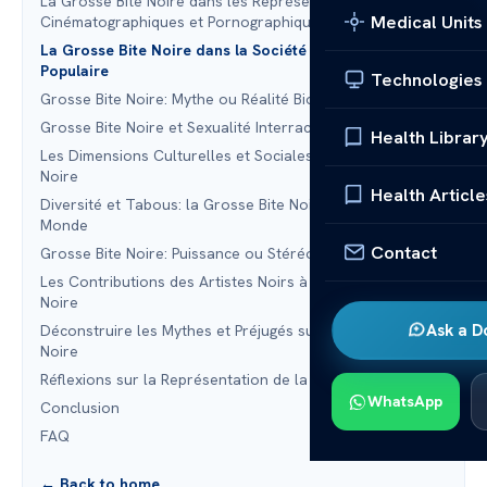
La Grosse Bite Noire dans les Représentations
Medical Units
Cinématographiques et Pornographiques
La Grosse Bite Noire dans la Société et l’Imagerie
Populaire
Technologies
Grosse Bite Noire: Mythe ou Réalité Biologique?
Grosse Bite Noire et Sexualité Interracial
Health Librar
Les Dimensions Culturelles et Sociales de la Grosse Bite
Noire
Health Article
Diversité et Tabous: la Grosse Bite Noire à Travers le
Monde
Contact
Grosse Bite Noire: Puissance ou Stéréotype Racial?
Les Contributions des Artistes Noirs à la Grosse Bite
Noire
Ask a D
Déconstruire les Mythes et Préjugés sur la Grosse Bite
Noire
Réflexions sur la Représentation de la Grosse Bite Noire
WhatsApp
Conclusion
FAQ
← Back to home