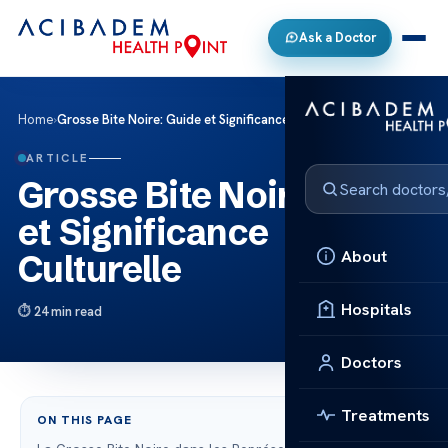
Ask a Doctor
Home
›
Grosse Bite Noire: Guide et Significance Culturelle
ARTICLE
Grosse Bite Noire: Guide
et Significance
About
Culturelle
Hospitals
24 min read
Doctors
Treatments
ON THIS PAGE