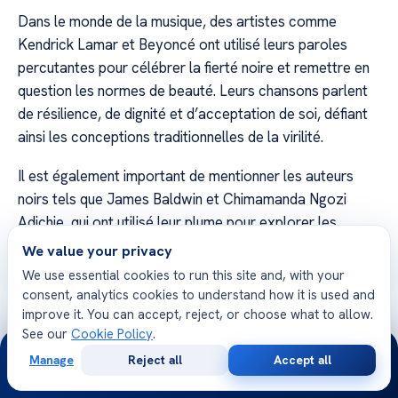
Dans le monde de la musique, des artistes comme
Kendrick Lamar et Beyoncé ont utilisé leurs paroles
percutantes pour célébrer la fierté noire et remettre en
question les normes de beauté. Leurs chansons parlent
de résilience, de dignité et d’acceptation de soi, défiant
ainsi les conceptions traditionnelles de la virilité.
Il est également important de mentionner les auteurs
noirs tels que James Baldwin et Chimamanda Ngozi
Adichie, qui ont utilisé leur plume pour explorer les
questions de race, de genre et de sexualité. Leurs écrits
We value your privacy
offrent des perspectives uniques sur la grosse bite noire
We use essential cookies to run this site and, with your
en tant que symbole de pouvoir, de vulnérabilité et de
consent, analytics cookies to understand how it is used and
construction sociale.
improve it. You can accept, reject, or choose what to allow.
See our
Cookie Policy
.
24/7
Artistes Noirs et Leur Contribution à la Grosse
Manage
Reject all
Accept all
Free
Second
Bite Noire
WhatsApp
Call Now
Consultation
Opinion