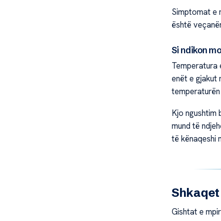
Simptomat e m
është veçanëri
Si ndikon mo
Temperatura e 
enët e gjakut
temperaturën e
Kjo ngushtim b
mund të ndjehe
të kënaqeshi 
Shkaqet 
Gishtat e mpi