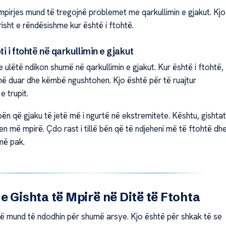
pirjes mund të tregojnë problemet me qarkullimin e gjakut. Kjo
sht e rëndësishme kur është i ftohtë.
ti i ftohtë në qarkullimin e gjakut
ulëtë ndikon shumë në qarkullimin e gjakut. Kur është i ftohtë,
 në duar dhe këmbë ngushtohen. Kjo është për të ruajtur
 trupit.
ën që gjaku të jetë më i ngurtë në ekstremitete. Kështu, gishtat
n më mpirë. Çdo rast i tillë bën që të ndjeheni më të ftohtë dh
më pak.
e Gishta të Mpirë në Ditë të Ftohta
rë mund të ndodhin për shumë arsye. Kjo është për shkak të se