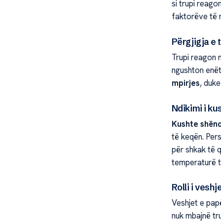
si trupi reago
faktorëve të n
Përgjigja e 
Trupi reagon 
ngushton enët 
mpirjes
, duk
Ndikimi i k
Kushte shën
të keqën. Per
për shkak të q
temperaturë t
Rolli i vesh
Veshjet e pap
nuk mbajnë tru