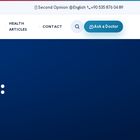
Second Opinion
|
English
|
+90 535 876 04 89
HEALTH
Ask a Doctor
CONTACT
ARTICLES
: