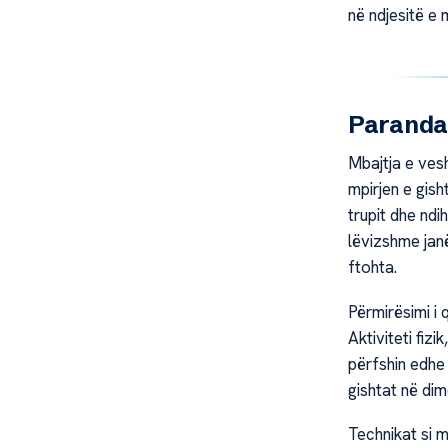
në ndjesitë e m
Parandal
Mbajtja e ves
mpirjen e gis
trupit dhe ndi
lëvizshme janë
ftohta.
Përmirësimi i 
Aktiviteti fizik
përfshin edhe 
gishtat në dim
Technikat si 