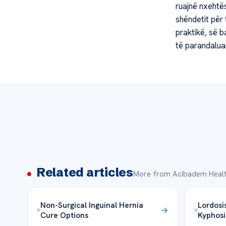
ruajnë nxehtë
shëndetit për
praktikë, së 
të parandaluar
Related articles
More from Acibadem Healt
Non-Surgical Inguinal Hernia
Lordosi
Cure Options
Kyphosi