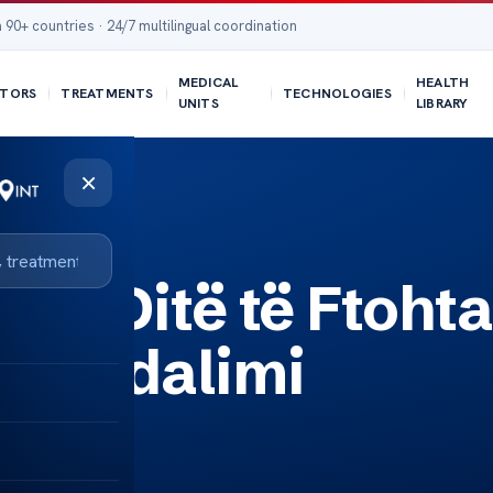
 90+ countries · 24/7 multilingual coordination
MEDICAL
HEALTH
TORS
TREATMENTS
TECHNOLOGIES
UNITS
LIBRARY
×
 në Ditë të Ftohta
arandalimi