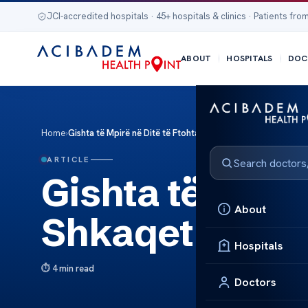
JCI-accredited hospitals · 45+ hospitals & clinics · Patients from
ABOUT
HOSPITALS
DOC
Home
›
Gishta të Mpirë në Ditë të Ftohta: Shkaqet dhe Parandalimi
ARTICLE
Gishta të Mpirë
About
Shkaqet dhe P
Hospitals
4 min read
Doctors