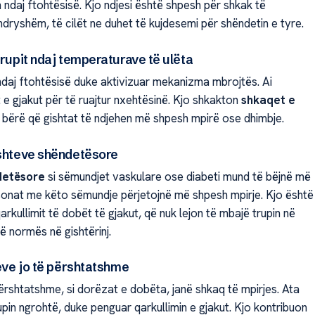
n ndaj ftohtësisë. Kjo ndjesi është shpesh për shkak të
dryshëm, të cilët ne duhet të kujdesemi për shëndetin e tyre.
trupit ndaj temperaturave të ulëta
ndaj ftohtësisë duke aktivizuar mekanizma mbrojtës. Ai
e gjakut për të ruajtur nxehtësinë. Kjo shkakton
shkaqet e
e bërë që gishtat të ndjehen më shpesh mpirë ose dhimbje.
ushteve shëndetësore
detësore
si sëmundjet vaskulare ose diabeti mund të bëjnë më
sonat me këto sëmundje përjetojnë më shpesh mpirje. Kjo është
arkullimit të dobët të gjakut, që nuk lejon të mbajë trupin në
ë normës në gishtërinj.
jeve jo të përshtatshme
ërshtatshme, si dorëzat e dobëta, janë shkaq të mpirjes. Ata
pin ngrohtë, duke penguar qarkullimin e gjakut. Kjo kontribuon