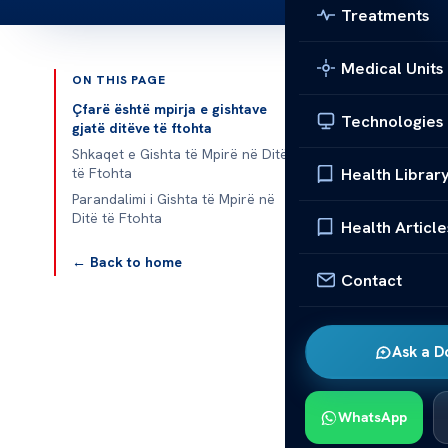
Treatments
Medical Units
ON THIS PAGE
Published 
Çfarë është mpirja e gishtave
Technologies
gjatë ditëve të ftohta
Shkaqet e Gishta të Mpirë në Ditë
Health Librar
të Ftohta
Gishta të Mpi
Parandalimi i Gishta të Mpirë në
Ditë të Ftohta
Health Article
Gishta të mp
← Back to home
njohja e shka
Contact
Temperaturat 
ndikojnë në qa
Ask a D
Veshjet të pa
përmbledhje o
mënyrat e para
WhatsApp
dhe të rehats