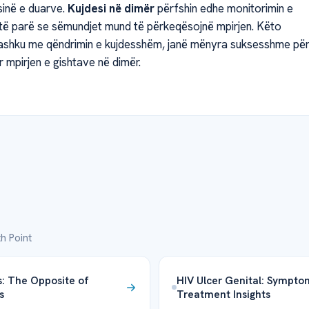
sinë e duarve.
Kujdesi në dimër
përfshin edhe monitorimin e
 të parë se sëmundjet mund të përkeqësojnë mpirjen. Këto
bashku me qëndrimin e kujdesshëm, janë mënyra suksesshme pë
 mpirjen e gishtave në dimër.
h Point
s: The Opposite of
HIV Ulcer Genital: Sympto
s
Treatment Insights