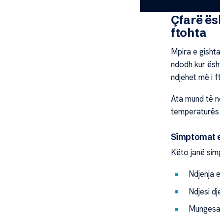
Çfarë ës
ftohta
Mpira e gisht
ndodh kur ësht
ndjehet më i f
Ata mund të nd
temperaturës 
Simptomat e
Këto janë sim
Ndjenja e
Ndjesi dj
Mungesa 