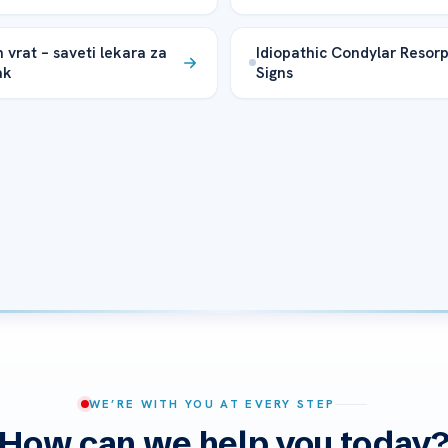
 vrat – saveti lekara za
Idiopathic Condylar Resorp
ak
Signs
WE’RE WITH YOU AT EVERY STEP
How can we help you today