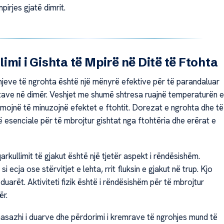
pirjes gjatë dimrit.
imi i Gishta të Mpirë në Ditë të Ftohta
hjeve të ngrohta është një mënyrë efektive për të parandaluar
htave në dimër. Veshjet me shumë shtresa ruajnë temperaturën e
hmojnë të minuzojnë efektet e ftohtit. Dorezat e ngrohta dhe të
 esenciale për të mbrojtur gishtat nga ftohtëria dhe erërat e
qarkullimit të gjakut është një tjetër aspekt i rëndësishëm.
, si ecja ose stërvitjet e lehta, rrit fluksin e gjakut në trup. Kjo
duarët. Aktiviteti fizik është i rëndësishëm për të mbrojtur
ër.
masazhi i duarve dhe përdorimi i kremrave të ngrohjes mund të