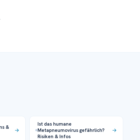
r
Ist das humane
ms &
Metapneumovirus gefährlich?
Risiken & Infos