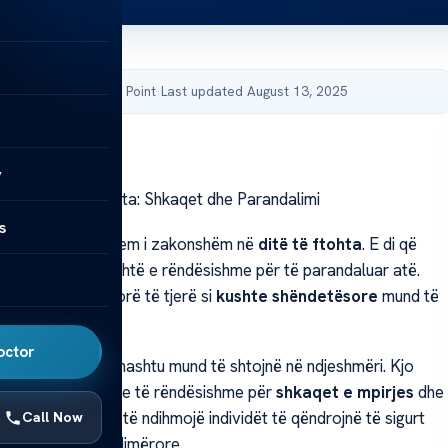
by Acibadem Health Point
·
Last updated August 13, 2025
y
rë në Ditë të Ftohta: Shkaqet dhe Parandalimi
s
irë
janë një problem i zakonshëm në
ditë të ftohta
. E di që
qeve të mpirjes është e rëndësishme për të parandaluar atë.
e ulëta dhe faktorë të tjerë si
kushte shëndetësore
mund të
rkullimin e gjakut.
octor
përshtatshme gjithashtu mund të shtojnë në ndjeshmëri. Kjo
fron informacione të rëndësishme për
shkaqet e mpirjes
dhe
ndalimit. Ajo do të ndihmojë individët të qëndrojnë të sigurt
Call Now
hëm gjatë stinës dimërore.