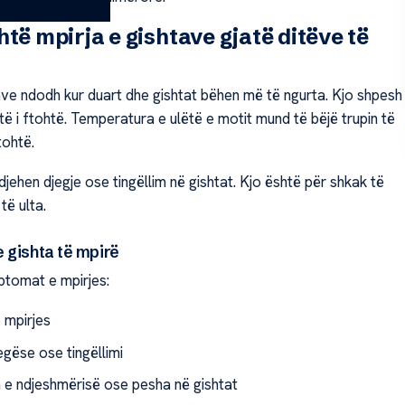
htë mpirja e gishtave gjatë ditëve të
ave ndodh kur duart dhe gishtat bëhen më të ngurta. Kjo shpesh
ë i ftohtë. Temperatura e ulëtë e motit mund të bëjë trupin të
tohtë.
jehen djegje ose tingëllim në gishtat. Kjo është për shkak të
të ulta.
 gishta të mpirë
ptomat e mpirjes:
 mpirjes
egëse ose tingëllimi
e ndjeshmërisë ose pesha në gishtat