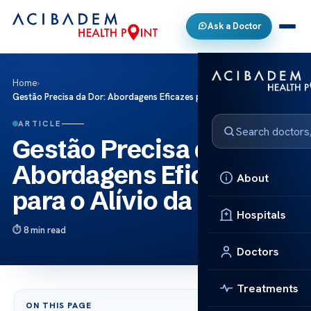
Ask a Doctor
Home
›
Gestão Precisa da Dor: Abordagens Eficazes para o Alívio da Dor
ARTICLE
Gestão Precisa da Dor:
Abordagens Eficazes
About
para o Alívio da Dor
Hospitals
8 min read
Doctors
Treatments
ON THIS PAGE