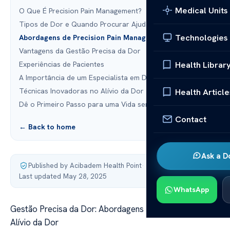
Medical Units
O Que É Precision Pain Management?
Tipos de Dor e Quando Procurar Ajuda
Technologies
Abordagens de Precision Pain Management
Vantagens da Gestão Precisa da Dor
Health Librar
Experiências de Pacientes
A Importância de um Especialista em Dor
Técnicas Inovadoras no Alívio da Dor
Health Article
Dê o Primeiro Passo para uma Vida sem Dor
Contact
← Back to home
Ask a D
Published by Acibadem Health Point
·
Last updated May 28, 2025
WhatsApp
Gestão Precisa da Dor: Abordagens Eficazes para o
Alívio da Dor