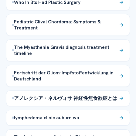
Who In Bts Had Plastic Surgery
Pediatric Clival Chordoma: Symptoms &
Treatment
The Myasthenia Gravis diagnosis treatment
timeline
Fortschritt der Gliom-Impfstoffentwicklung in
Deutschland
アノレクシア・ネルヴォサ 神経性無食欲症とは
lymphedema clinic auburn wa