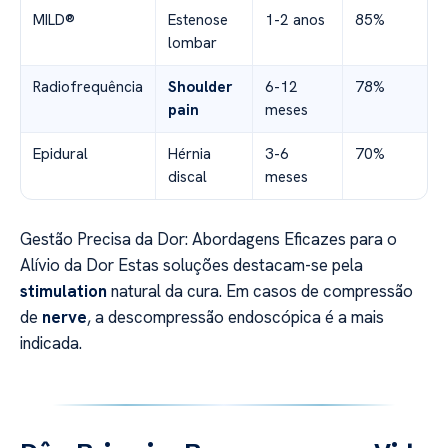
MILD®
Estenose
1-2 anos
85%
lombar
Radiofrequência
Shoulder
6-12
78%
pain
meses
Epidural
Hérnia
3-6
70%
discal
meses
Gestão Precisa da Dor: Abordagens Eficazes para o
Alívio da Dor Estas soluções destacam-se pela
stimulation
natural da cura. Em casos de compressão
de
nerve
, a descompressão endoscópica é a mais
indicada.