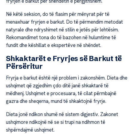
fryrjen e barkut për shëndetin e përgjithshëm.
Në këtë seksion, do të flasim për mënyrat për të
menaxhuar fryrjen e barkut. Do të përmendim metodat
natyrale dhe ndryshimet në stilin e jetës për lehtësim.
Rekomandimet tona do të bazohen në hulumtime të
fundit dhe këshillat e ekspertëve në shëndet.
Shkaktarët e Fryrjes së Barkut të
Përsëritur
Fryrja e barkut është një problem i zakonshëm. Dieta dhe
ushqimet që zgjedhim çdo ditë janë shkaktarë të
mëdhenj. Ushqimet e procesuara, të cilat përmbajnë
gazra dhe sheqerna, mund të shkaktojnë fryrje.
Dieta jonë ndikon shumë në sistem digjestiv. Zakonet
ushqimore ndikojnë në se si trupi na ndihmon të
shpërndajmë ushqimet.