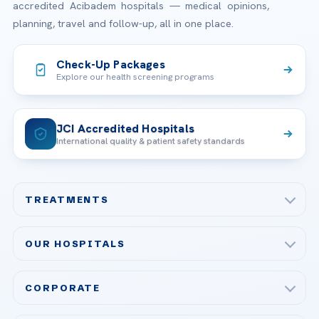
accredited Acibadem hospitals — medical opinions,
planning, travel and follow-up, all in one place.
Check-Up Packages
Explore our health screening programs
JCI Accredited Hospitals
International quality & patient safety standards
TREATMENTS
Check-up & Preventive Medicine
OUR HOSPITALS
Plastic, Reconstructive Surgery
Acibadem Maslak Hospital
Bariatric & Metabolic Surgery
CORPORATE
Acibadem Altunizade Hospital
Cardiovascular Surgery
About Us