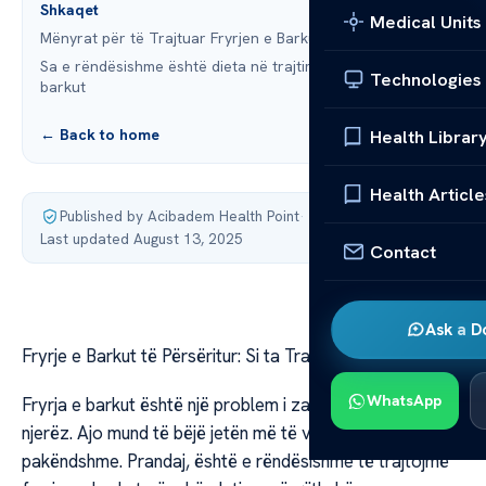
Shkaqet
Medical Units
Mënyrat për të Trajtuar Fryrjen e Barkut
Sa e rëndësishme është dieta në trajtimin e fryrjes së
Technologies
barkut
← Back to home
Health Librar
Health Article
Published by Acibadem Health Point
·
Last updated August 13, 2025
Contact
Ask a D
Fryrje e Barkut të Përsëritur: Si ta Trajtoni
WhatsApp
Fryrja e barkut është një problem i zakonshëm për shumë
njerëz. Ajo mund të bëjë jetën më të vështirë dhe të
pakëndshme. Prandaj, është e rëndësishme të trajtojmë