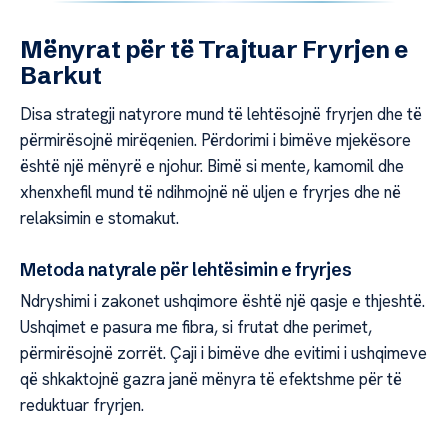
Mënyrat për të Trajtuar Fryrjen e
Barkut
Disa strategji natyrore mund të lehtësojnë fryrjen dhe të
përmirësojnë mirëqenien. Përdorimi i bimëve mjekësore
është një mënyrë e njohur. Bimë si mente, kamomil dhe
xhenxhefil mund të ndihmojnë në uljen e fryrjes dhe në
relaksimin e stomakut.
Metoda natyrale për lehtësimin e fryrjes
Ndryshimi i zakonet ushqimore është një qasje e thjeshtë.
Ushqimet e pasura me fibra, si frutat dhe perimet,
përmirësojnë zorrët. Çaji i bimëve dhe evitimi i ushqimeve
që shkaktojnë gazra janë mënyra të efektshme për të
reduktuar fryrjen.