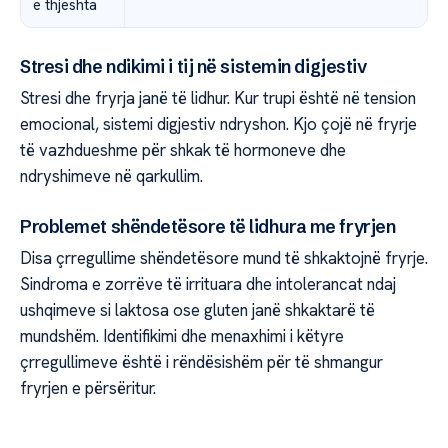
e thjeshta
Stresi dhe ndikimi i tij në sistemin digjestiv
Stresi dhe fryrja janë të lidhur. Kur trupi është në tension
emocional, sistemi digjestiv ndryshon. Kjo çojë në fryrje
të vazhdueshme për shkak të hormoneve dhe
ndryshimeve në qarkullim.
Problemet shëndetësore të lidhura me fryrjen
Disa çrregullime shëndetësore mund të shkaktojnë fryrje.
Sindroma e zorrëve të irrituara dhe intolerancat ndaj
ushqimeve si laktosa ose gluten janë shkaktarë të
mundshëm. Identifikimi dhe menaxhimi i këtyre
çrregullimeve është i rëndësishëm për të shmangur
fryrjen e përsëritur.