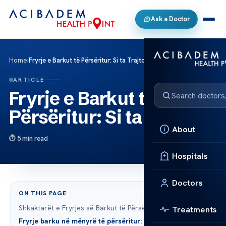
Ask a Doctor
Home
›
Fryrje e Barkut të Përsëritur: Si ta Trajtoni
ARTICLE
Fryrje e Barkut të
Përsëritur: Si ta Trajtoni
About
5 min read
Hospitals
Doctors
ON THIS PAGE
Shkaktarët e Fryrjes së Barkut të Përsëritur
Treatments
Fryrje barku në mënyrë të përsëritur: Simptomat dhe