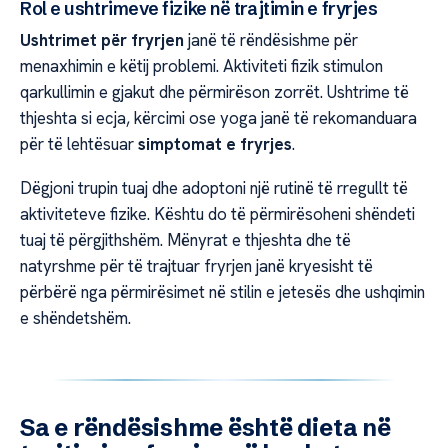
Rol e ushtrimeve fizike në trajtimin e fryrjes
Ushtrimet për fryrjen
janë të rëndësishme për
menaxhimin e këtij problemi. Aktiviteti fizik stimulon
qarkullimin e gjakut dhe përmirëson zorrët. Ushtrime të
thjeshta si ecja, kërcimi ose yoga janë të rekomanduara
për të lehtësuar
simptomat e fryrjes
.
Dëgjoni trupin tuaj dhe adoptoni një rutinë të rregullt të
aktiviteteve fizike. Kështu do të përmirësoheni shëndeti
tuaj të përgjithshëm. Mënyrat e thjeshta dhe të
natyrshme për të trajtuar fryrjen janë kryesisht të
përbërë nga përmirësimet në stilin e jetesës dhe ushqimin
e shëndetshëm.
Sa e rëndësishme është dieta në