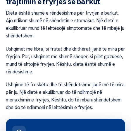
trajtimin e fryrjes së barkut
Dieta është shumë e rëndësishme për fryrjen e barkut.
Ajo ndikon shumë në shëndetin e stomakut. Një dietë e
ekuilibruar mund të lehtësojë simptomatë dhe të mbajë ju
shëndetshëm.
Ushqimet me fibra, si frutat dhe drithërat, janë të mira për
fryrjen. Por, ushqimet me shumë sheqer, si pijet gazuese,
mund të shtojnë fryrjen. Kështu, dieta është shumë e
rëndësishme.
Ushqime të freskëta dhe të shëndetshme janë më të mira
për ju. Një dietë e ekuilibruar do të ndihmojë në
menaxhimin e fryrjes. Kështu, do të mbani shëndetshëm
dhe do të ndihmoni në lehtësimin e fryrjes.