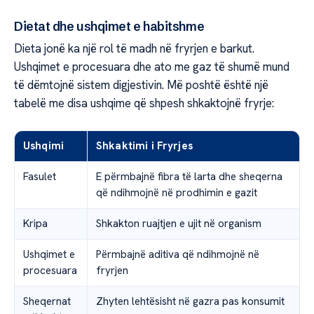
Dietat dhe ushqimet e habitshme
Dieta jonë ka një rol të madh në fryrjen e barkut.
Ushqimet e procesuara dhe ato me gaz të shumë mund
të dëmtojnë sistem digjestivin. Më poshtë është një
tabelë me disa ushqime që shpesh shkaktojnë fryrje:
Ushqimi
Shkaktimi i Fryrjes
Fasulet
E përmbajnë fibra të larta dhe sheqerna
që ndihmojnë në prodhimin e gazit
Kripa
Shkakton ruajtjen e ujit në organism
Ushqimet e
Përmbajnë aditiva që ndihmojnë në
procesuara
fryrjen
Sheqernat
Zhyten lehtësisht në gazra pas konsumit