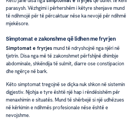
Këto janë disa nga
simptomat e fryrjes
që duhet të keni
parasysh. Vëzhgimi i përhershëm i këtyre shenjave mund
të ndihmojë për të përcaktuar nëse ka nevojë për ndihmë
mjekësore.
Simptomat e zakonshme që lidhen me fryrjen
Simptomat e fryrjes
mund të ndryshojnë nga njëri në
tjetrin. Disa nga më të zakonshmet përfshijnë dhimbje
abdominale, shkëndija të sulmit, diarre ose constipacion
dhe ngërçe në bark.
Këto simptomat tregojnë se diçka nuk shkon në sistemin
digjestiv. Njohja e tyre është një hap i rëndësishëm për
menaxhimin e situatës. Mund të shërbejë si një udhëzues
në kërkimin e ndihmës profesionale nëse është e
nevojshme.