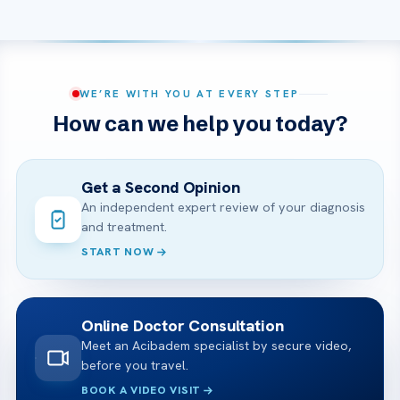
WE’RE WITH YOU AT EVERY STEP
How can we help you today?
Get a Second Opinion
An independent expert review of your diagnosis
and treatment.
START NOW
Online Doctor Consultation
Meet an Acibadem specialist by secure video,
before you travel.
BOOK A VIDEO VISIT