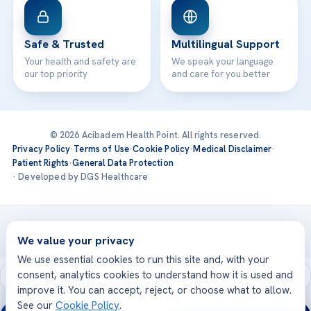
Safe & Trusted
Multilingual Support
Your health and safety are
We speak your language
our top priority
and care for you better
© 2026 Acibadem Health Point. All rights reserved.
Privacy Policy
·
Terms of Use
·
Cookie Policy
·
Medical Disclaimer
·
Patient Rights
·
General Data Protection
· Developed by DGS Healthcare
Treatments are delivered at our JCI-accredited hospitals —
Acıbadem International
We value your privacy
We use essential cookies to run this site and, with your
consent, analytics cookies to understand how it is used and
improve it. You can accept, reject, or choose what to allow.
See our
Cookie Policy
.
24/7