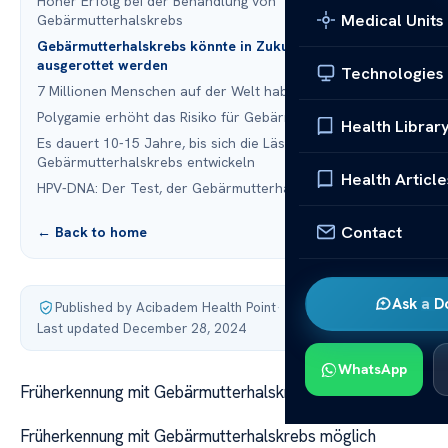
Hoher Erfolg bei der Behandlung von
Medical Units
Gebärmutterhalskrebs
Gebärmutterhalskrebs könnte in Zukunft vollständig
ausgerottet werden
Technologies
7 Millionen Menschen auf der Welt haben HPV!
Polygamie erhöht das Risiko für Gebärmutterhalskrebs
Health Librar
Es dauert 10-15 Jahre, bis sich die Läsionen zu
Gebärmutterhalskrebs entwickeln
Health Article
HPV-DNA: Der Test, der Gebärmutterhalskrebs fängt!
Contact
← Back to home
Ask a D
Published by Acibadem Health Point
·
Last updated December 28, 2024
WhatsApp
Früherkennung mit Gebärmutterhalskrebs möglich
Früherkennung mit Gebärmutterhalskrebs möglich