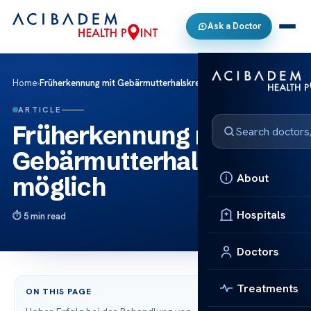
Ask a Doctor
Home
›
Früherkennung mit Gebärmutterhalskrebs möglich
ARTICLE
Früherkennung mit
Gebärmutterhalskrebs
About
möglich
Hospitals
5 min read
Doctors
Treatments
ON THIS PAGE