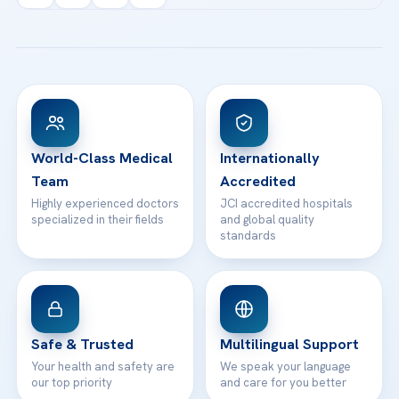
Acibadem Kartal Hospital
Email us
All Treatments
Patient Guides
Acibadem Taksim Hospital
Ataşehir / İstanbul
FAQs
Head Office
View All Hospitals
Patient Rights
WhatsApp Support
24/7 Assistance
Contact
World-Class Medical
Internationally
Team
Accredited
Highly experienced doctors
JCI accredited hospitals
specialized in their fields
and global quality
standards
Safe & Trusted
Multilingual Support
Your health and safety are
We speak your language
our top priority
and care for you better