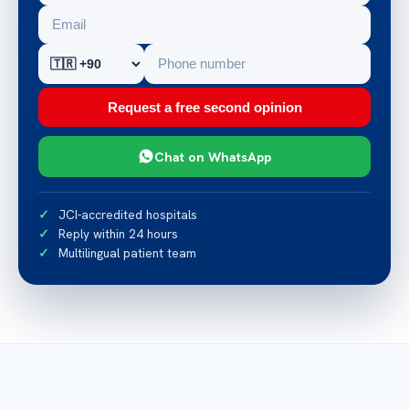
Request a free second opinion
Chat on WhatsApp
JCI-accredited hospitals
Reply within 24 hours
Multilingual patient team