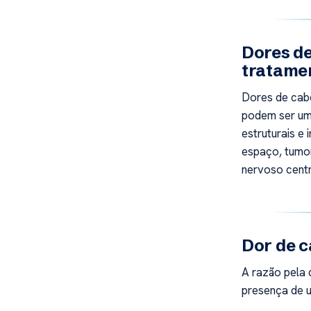
Dores d
tratame
Dores de cab
podem ser um
estruturais e
espaço, tumor
nervoso centr
Dor de 
A razão pela 
presença de 