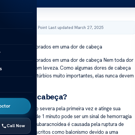
by Acibadem Health Point
·
Last updated March 27, 2025
não devem ser ignorados em uma dor de cabeça
y
 não devem ser ignorados em uma dor de cabeça Nem toda dor
ve ser tomada com leveza. Como algumas dores de cabeça
s
prenúncio de distúrbios muito importantes, elas nunca devem
adas.
usa dor de cabeça?
octor
beça que é muito severa pela primeira vez e atinge sua
áxima em cerca de 1 minuto pode ser um sinal de hemorragia
. A hemorragia subaracnoidea é causada pela ruptura de
Call Now
que podem ser descritos como balonismo devido a uma