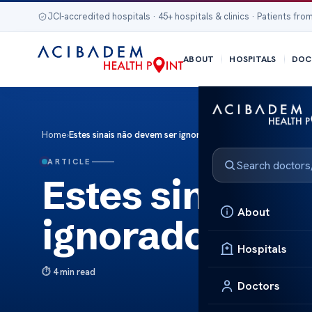
JCI-accredited hospitals · 45+ hospitals & clinics · Patients from
ABOUT
HOSPITALS
DOC
Home
›
Estes sinais não devem ser ignorados em uma dor de cabeç
ARTICLE
Estes sinais n
About
ignorados em 
Hospitals
4 min read
Doctors