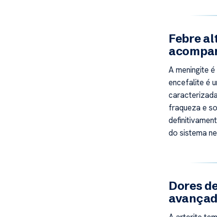
Febre al
acompan
A meningite 
encefalite é 
caracterizada
fraqueza e s
definitivamen
do sistema ne
Dores de
avança
A arterite t