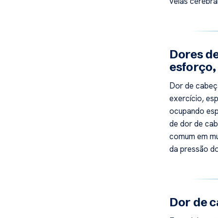
veias cerebra
Dores de
esforço,
Dor de cabeç
exercício, es
ocupando esp
de dor de ca
comum em mul
da pressão do
Dor de 