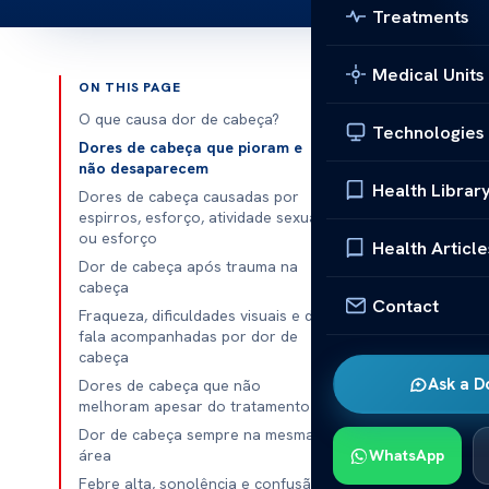
Treatments
Medical Units
ON THIS PAGE
Published 
O que causa dor de cabeça?
Technologies
Dores de cabeça que pioram e
Estes sinais 
não desaparecem
Health Librar
Dores de cabeça causadas por
Estes sinais
espirros, esforço, atividade sexual
ou esforço
de cabeça de
Health Article
Dor de cabeça após trauma na
podem ser um 
cabeça
ser negligenci
Contact
Fraqueza, dificuldades visuais e de
fala acompanhadas por dor de
O que ca
cabeça
Ask a D
Dores de cabeça que não
Uma dor de ca
melhoram apesar do tratamento
intensidade m
Dor de cabeça sempre na mesma
subaracnoidea
área
WhatsApp
aneurismas, 
Febre alta, sonolência e confusão