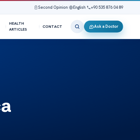
Second Opinion
|
English
|
+90 535 876 04 89
HEALTH
Ask a Doctor
CONTACT
ARTICLES
ça