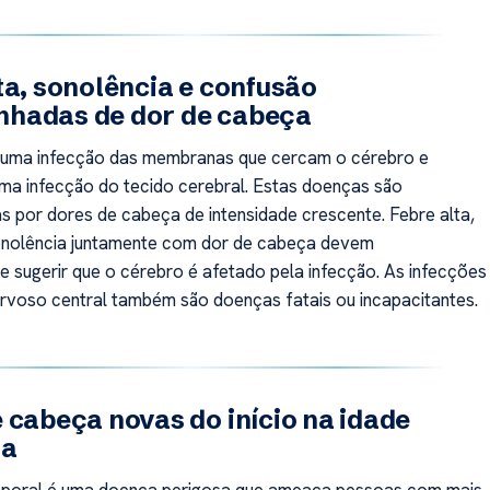
ta, sonolência e confusão
hadas de dor de cabeça
é uma infecção das membranas que cercam o cérebro e
uma infecção do tecido cerebral. Estas doenças são
s por dores de cabeça de intensidade crescente. Febre alta,
onolência juntamente com dor de cabeça devem
te sugerir que o cérebro é afetado pela infecção. As infecções
rvoso central também são doenças fatais ou incapacitantes.
 cabeça novas do início na idade
da
emporal é uma doença perigosa que ameaça pessoas com mais