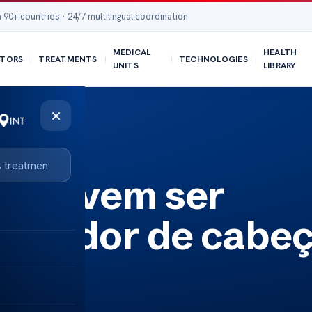
 90+ countries · 24/7 multilingual coordination
MEDICAL
HEALTH
TORS
TREATMENTS
TECHNOLOGIES
UNITS
LIBRARY
×
a
ão devem ser
uma dor de cabe