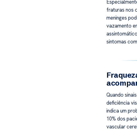
Especialmente
fraturas nos 
meninges pod
vazamento en
assintomático
sintomas como
Fraqueza
acompan
Quando sinais
deficiência vi
indica um pro
10% dos paci
vascular cere