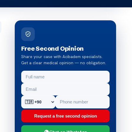
Free Second Opinion
Share your case with Acibadem specialists.
Get a clear medical opinion — no obligation.
Request a free second opinion
Chat on WhatsApp