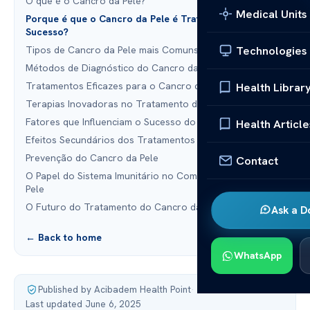
O que é o Cancro da Pele?
Medical Units
Porque é que o Cancro da Pele é Tratado com
Sucesso?
Technologies
Tipos de Cancro da Pele mais Comuns
Métodos de Diagnóstico do Cancro da Pele
Tratamentos Eficazes para o Cancro da Pele
Health Librar
Terapias Inovadoras no Tratamento do Cancro da Pele
Fatores que Influenciam o Sucesso do Tratamento
Health Article
Efeitos Secundários dos Tratamentos
Prevenção do Cancro da Pele
Contact
O Papel do Sistema Imunitário no Combate ao Cancro da
Pele
O Futuro do Tratamento do Cancro da Pele
Ask a D
← Back to home
WhatsApp
Published by Acibadem Health Point
·
Last updated June 6, 2025