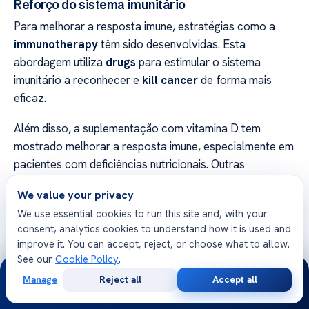
Reforço do sistema imunitário
Para melhorar a resposta imune, estratégias como a
immunotherapy
têm sido desenvolvidas. Esta
abordagem utiliza
drugs
para estimular o sistema
imunitário a reconhecer e
kill cancer
de forma mais
eficaz.
Além disso, a suplementação com vitamina D tem
mostrado melhorar a resposta imune, especialmente em
pacientes com deficiências nutricionais. Outras
intervenções, como mudanças no estilo de vida e uma
We value your privacy
dieta equilibrada, também contribuem para o reforço do
We use essential cookies to run this site and, with your
immune system
.
consent, analytics cookies to understand how it is used and
improve it. You can accept, reject, or choose what to allow.
Combinar estas estratégias pode aumentar a eficácia
See our
Cookie Policy
.
24/7
do tratamento e melhorar o prognóstico dos pacientes.
Manage
Reject all
Accept all
A investigação contínua nesta área promete novas
Free
Second
WhatsApp
Call Now
Consultation
Opinion
abordagens para combater o cancro de forma mais