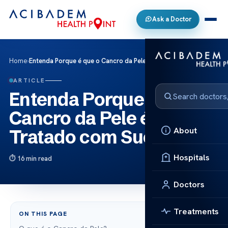
Ask a Doctor
Home
›
Entenda Porque é que o Cancro da Pele é Tratado com Sucesso
ARTICLE
Entenda Porque é que o
Cancro da Pele é
About
Tratado com Sucesso
Hospitals
16 min read
Doctors
Treatments
ON THIS PAGE