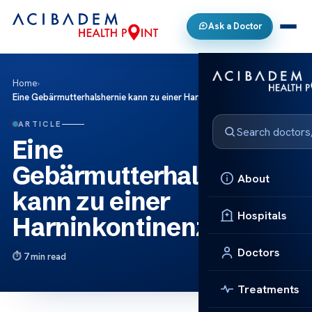
Ask a Doctor
Home
›
Eine Gebärmutterhalshernie kann zu einer Harninkontinenz führen!
ARTICLE
Eine
Gebärmutterhalshernie
About
kann zu einer
Hospitals
Harninkontinenz führen!
Doctors
7 min read
Treatments