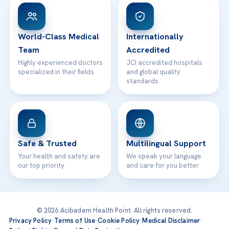
Patient Rights
WhatsApp Support
24/7 Assistance
Contact
World-Class Medical
Internationally
Team
Accredited
Highly experienced doctors
JCI accredited hospitals
specialized in their fields
and global quality
standards
Safe & Trusted
Multilingual Support
Your health and safety are
We speak your language
our top priority
and care for you better
© 2026 Acibadem Health Point. All rights reserved.
Privacy Policy
·
Terms of Use
·
Cookie Policy
·
Medical Disclaimer
·