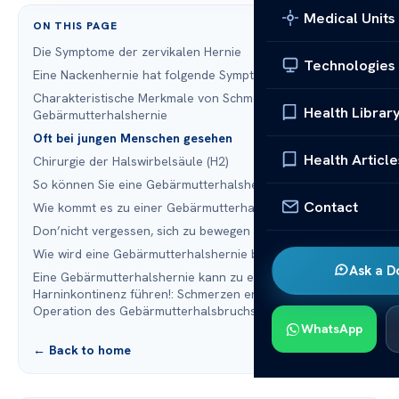
Medical Units
ON THIS PAGE
Die Symptome der zervikalen Hernie
Technologies
Eine Nackenhernie hat folgende Symptome
Charakteristische Merkmale von Schmerzen bei einer
Health Librar
Gebärmutterhalshernie
Oft bei jungen Menschen gesehen
Health Article
Chirurgie der Halswirbelsäule (H2)
So können Sie eine Gebärmutterhalshernie verhindern
Contact
Wie kommt es zu einer Gebärmutterhalshernie?
Don’nicht vergessen, sich zu bewegen
Wie wird eine Gebärmutterhalshernie behandelt?
Ask a D
Eine Gebärmutterhalshernie kann zu einer
Harninkontinenz führen!: Schmerzen enden nach der
Operation des Gebärmutterhalsbruchs
WhatsApp
← Back to home