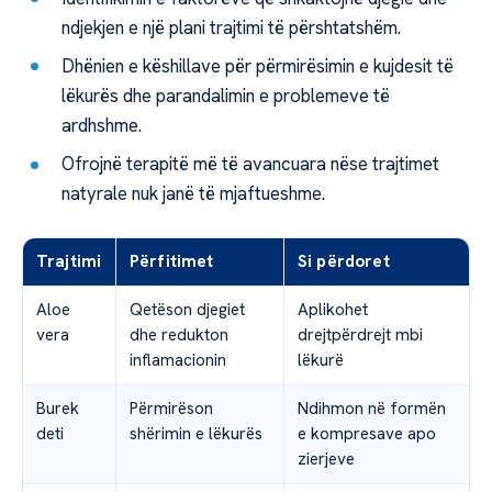
ndjekjen e një plani trajtimi të përshtatshëm.
Dhënien e këshillave për përmirësimin e kujdesit të
lëkurës dhe parandalimin e problemeve të
ardhshme.
Ofrojnë terapitë më të avancuara nëse trajtimet
natyrale nuk janë të mjaftueshme.
Trajtimi
Përfitimet
Si përdoret
Aloe
Qetëson djegiet
Aplikohet
vera
dhe redukton
drejtpërdrejt mbi
inflamacionin
lëkurë
Burek
Përmirëson
Ndihmon në formën
deti
shërimin e lëkurës
e kompresave apo
zierjeve