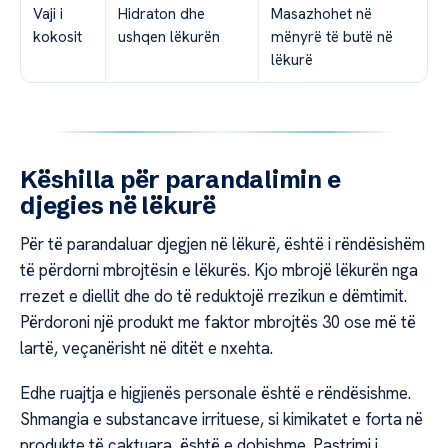
Vaji i
Hidraton dhe
Masazhohet në
kokosit
ushqen lëkurën
mënyrë të butë në
lëkurë
Këshilla për parandalimin e
djegies në lëkurë
Për të parandaluar djegjen në lëkurë, është i rëndësishëm
të përdorni mbrojtësin e lëkurës. Kjo mbrojë lëkurën nga
rrezet e diellit dhe do të reduktojë rrezikun e dëmtimit.
Përdoroni një produkt me faktor mbrojtës 30 ose më të
lartë, veçanërisht në ditët e nxehta.
Edhe ruajtja e higjienës personale është e rëndësishme.
Shmangia e substancave irrituese, si kimikatet e forta në
produkte të caktuara, është e dobishme. Pastrimi i