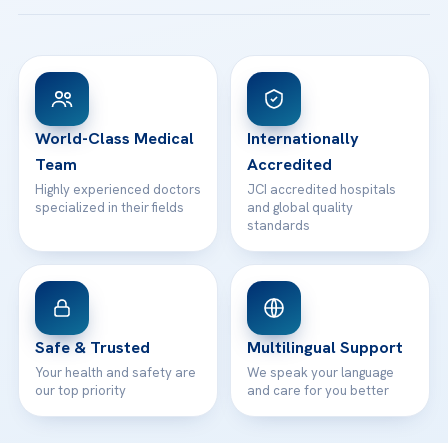
Acibadem Taksim Hospital
Ataşehir / İstanbul
FAQs
Head Office
View All Hospitals
Patient Rights
WhatsApp Support
24/7 Assistance
Contact
World-Class Medical
Internationally
Team
Accredited
Highly experienced doctors
JCI accredited hospitals
specialized in their fields
and global quality
standards
Safe & Trusted
Multilingual Support
Your health and safety are
We speak your language
our top priority
and care for you better