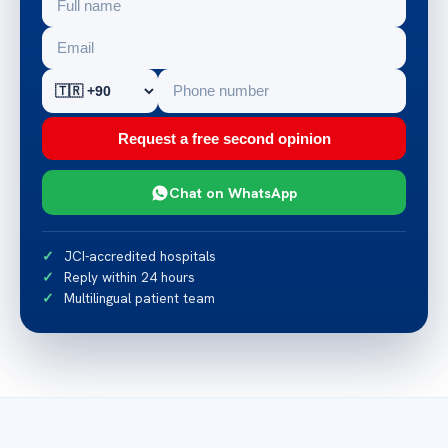
Request a free second opinion
Chat on WhatsApp
JCI-accredited hospitals
Reply within 24 hours
Multilingual patient team