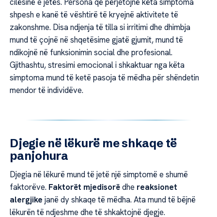
cilësinë e jetës. Persona që përjetojnë këta simptoma
shpesh e kanë të vështirë të kryejnë aktivitete të
zakonshme. Disa ndjenja të tilla si irritimi dhe dhimbja
mund të çojnë në shqetësime gjatë gjumit, mund të
ndikojnë në funksionimin social dhe profesional.
Gjithashtu, stresimi emocional i shkaktuar nga këta
simptoma mund të ketë pasoja të mëdha për shëndetin
mendor të individëve.
Djegie në lëkurë me shkaqe të
panjohura
Djegia në lëkurë mund të jetë një simptomë e shumë
faktorëve.
Faktorët mjedisorë
dhe
reaksionet
alergjike
janë dy shkaqe të mëdha. Ata mund të bëjnë
lëkurën të ndjeshme dhe të shkaktojnë djegje.