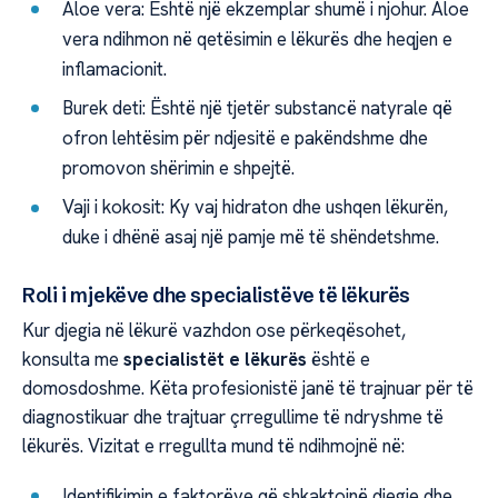
Aloe vera: Është një ekzemplar shumë i njohur. Aloe
vera ndihmon në qetësimin e lëkurës dhe heqjen e
inflamacionit.
Burek deti: Është një tjetër substancë natyrale që
ofron lehtësim për ndjesitë e pakëndshme dhe
promovon shërimin e shpejtë.
Vaji i kokosit: Ky vaj hidraton dhe ushqen lëkurën,
duke i dhënë asaj një pamje më të shëndetshme.
Roli i mjekëve dhe specialistëve të lëkurës
Kur djegia në lëkurë vazhdon ose përkeqësohet,
konsulta me
specialistët e lëkurës
është e
domosdoshme. Këta profesionistë janë të trajnuar për të
diagnostikuar dhe trajtuar çrregullime të ndryshme të
lëkurës. Vizitat e rregullta mund të ndihmojnë në:
Identifikimin e faktorëve që shkaktojnë djegie dhe