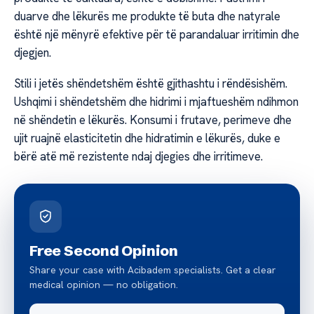
duarve dhe lëkurës me produkte të buta dhe natyrale
është një mënyrë efektive për të parandaluar irritimin dhe
djegjen.
Stili i jetës shëndetshëm është gjithashtu i rëndësishëm.
Ushqimi i shëndetshëm dhe hidrimi i mjaftueshëm ndihmon
në shëndetin e lëkurës. Konsumi i frutave, perimeve dhe
ujit ruajnë elasticitetin dhe hidratimin e lëkurës, duke e
bërë atë më rezistente ndaj djegies dhe irritimeve.
Free Second Opinion
Share your case with Acibadem specialists. Get a clear
medical opinion — no obligation.