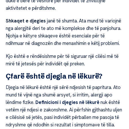
duke e bërë të vështirë për individët të zhvillojnë
aktivitetet e përditshme.
Shkaqet e djegies
janë të shumta. Ata mund të variojnë
nga alergjitë deri te ato më komplekse dhe të panjohura.
Njohja e këtyre shkaqeve është esenciale për të
ndihmuar në diagnozën dhe menaxhimin e këtij problemi.
Kjo është e rëndësishme për të siguruar një cilësi më të
mirë të jetesës për individët që preken.
Çfarë është djegia në lëkurë?
Djegia në lëkurë është një sërë ndjesish të papritura. Ato
mund të vijnë nga shumë arsyet, si irritim, alergji apo
lëndime fizike.
Definicioni i djegies në lëkurë
nuk është
vetëm një ndjesi e zakonshme. Ai përfshin gjithashtu uljen
e cilësisë së jetës, pasi individët përballen me pasoja të
ndryshme që ndodhin si rezultat i simptomave të tilla.