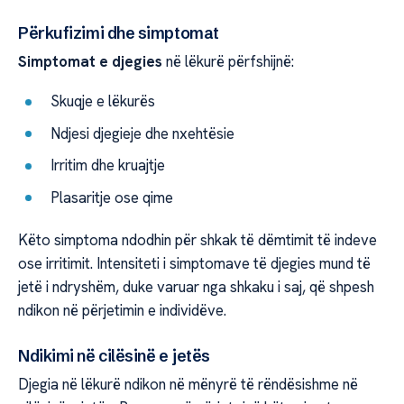
Përkufizimi dhe simptomat
Simptomat e djegies
në lëkurë përfshijnë:
Skuqje e lëkurës
Ndjesi djegieje dhe nxehtësie
Irritim dhe kruajtje
Plasaritje ose qime
Këto simptoma ndodhin për shkak të dëmtimit të indeve
ose irritimit. Intensiteti i simptomave të djegies mund të
jetë i ndryshëm, duke varuar nga shkaku i saj, që shpesh
ndikon në përjetimin e individëve.
Ndikimi në cilësinë e jetës
Djegia në lëkurë ndikon në mënyrë të rëndësishme në