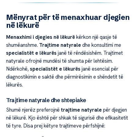
Mënyrat për të menaxhuar djegien
në lëkurë
Menaxhimi i djegies në lëkurë
kërkon një qasje të
shumëanshme.
Trajtime natyrale
dhe konsultimi me
specialistët e lëkurës
janë të rëndësishëm. Trajtimet
natyrale ofrojnë mundësi të shumta për lehtësim.
Ndërkohë,
specialistët e lëkurës
janë esencial për
diagnostikimin e saktë dhe përmirësimin e shëndetit të
lëkurës.
Trajtime natyrale dhe shtepiake
Shumë njerëz preferojnë
trajtime natyrale
për djegjen
në lëkurë. Kjo është për shkak të sigurisë dhe efikasitetit
të tyre. Disa prej këtyre trajtimeve përfshijnë: