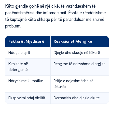
Këto gjendje çojnë në një cikël të vazhdueshëm të
pakëndshmërisë dhe inflamacionit. Është e rëndësishme
të kuptojmë këto shkaqe për të parandaluar më shumë
problem.
Faktorët Mjedisorë
Reaksionet Alergjike
Ndotja e ajrit
Djegie dhe skuqje në lëkurë
Kimikate në
Reagime të ndryshme alergjike
detergjentë
Ndryshime klimatike
Rritje e ndjeshmërisë së
lëkurës
Ekspozimi ndaj dielltit
Dermatitis dhe djegie akute