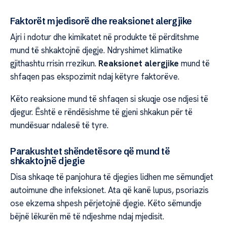
Faktorët mjedisorë dhe reaksionet alergjike
Ajri i ndotur dhe kimikatet në produkte të përditshme
mund të shkaktojnë djegje. Ndryshimet klimatike
gjithashtu rrisin rrezikun.
Reaksionet alergjike
mund të
shfaqen pas ekspozimit ndaj këtyre faktorëve.
Këto reaksione mund të shfaqen si skuqje ose ndjesi të
djegur. Është e rëndësishme të gjeni shkakun për të
mundësuar ndalesë të tyre.
Parakushtet shëndetësore që mund të
shkaktojnë djegie
Disa shkaqe të panjohura të djegies lidhen me sëmundjet
autoimune dhe infeksionet. Ata që kanë lupus, psoriazis
ose ekzema shpesh përjetojnë djegie. Këto sëmundje
bëjnë lëkurën më të ndjeshme ndaj mjedisit.