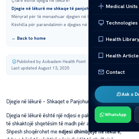
Çfarë është djegia në lëkurë?
Medical Units
Djegie në lëkurë me shkaqe të panjohura
Mënyrat për të menaxhuar djegien në lëkurë
Technologies
Këshilla për parandalimin e djegies në lëkurë
← Back to home
Health Librar
Health Article
Published by Acibadem Health Point
·
Last updated August 13, 2025
Contact
Ask a D
Djegie në lëkurë – Shkaqet e Panjohura të Ndjesive
WhatsApp
Djegia në lëkurë është një ndjesi e pakëndshme. Ajo mund
të shkaktojë shqetësim të madh për ata që e përjetojnë.
Shpesh shoqërohet me
ndjesi dhimbjeje në lëkurë
,