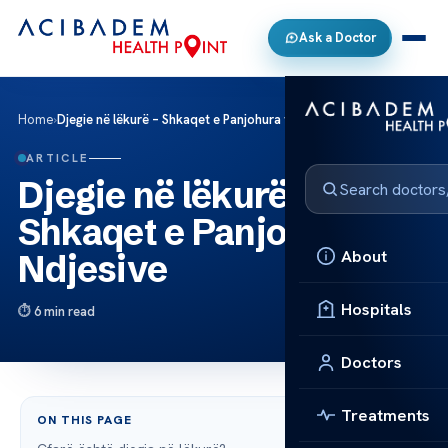
Ask a Doctor
Home
›
Djegie në lëkurë – Shkaqet e Panjohura të Ndjesive
ARTICLE
Djegie në lëkurë –
Shkaqet e Panjohura të
About
Ndjesive
Hospitals
6 min read
Doctors
Treatments
ON THIS PAGE