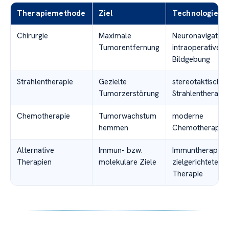
Therapiemethode
Ziel
Technologie
Chirurgie
Maximale
Neuronavigation
Tumorentfernung
intraoperative
Bildgebung
Strahlentherapie
Gezielte
stereotaktische
Tumorzerstörung
Strahlentherapie
Chemotherapie
Tumorwachstum
moderne
hemmen
Chemotherapeut
Alternative
Immun- bzw.
Immuntherapie,
Therapien
molekulare Ziele
zielgerichtete
Therapie