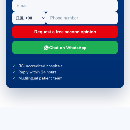
Request a free second opinion
Chat on WhatsApp
JCI-accredited hospitals
Reply within 24 hours
Multilingual patient team