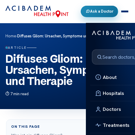
Ask a Doctor
Home
›
Diffuses Gliom: Ursachen, Symptome und Therapie
ARTICLE
Diffuses Gliom:
Ursachen, Symptome
About
und Therapie
Hospitals
7 min read
Doctors
Treatments
ON THIS PAGE