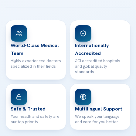
All Treatments
Patient Guides
Acibadem Taksim Hospital
Ataşehir / İstanbul
FAQs
Head Office
View All Hospitals
Patient Rights
WhatsApp Support
24/7 Assistance
Contact
World-Class Medical
Internationally
Team
Accredited
Highly experienced doctors
JCI accredited hospitals
specialized in their fields
and global quality
standards
Safe & Trusted
Multilingual Support
Your health and safety are
We speak your language
our top priority
and care for you better