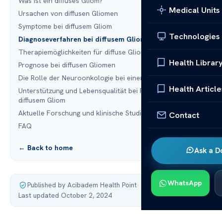
Was ist ein diffuses Gliom?
Medical Units
Ursachen von diffusen Gliomen
Symptome bei diffusem Gliom
Technologies
Diagnoseverfahren bei diffusem Gliom
Therapiemöglichkeiten für diffuse Gliome
Health Librar
Prognose bei diffusen Gliomen
Die Rolle der Neuroonkologie bei einer Tumorerkrankung
Health Article
Unterstützung und Lebensqualität bei Patienten mit
diffusem Gliom
Aktuelle Forschung und klinische Studien
Contact
FAQ
← Back to home
Ask a D
WhatsApp
Published by Acibadem Health Point
·
Last updated October 2, 2024