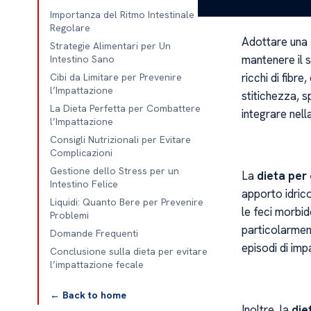
Importanza del Ritmo Intestinale
Regolare
Adottare una
Strategie Alimentari per Un
mantenere il s
Intestino Sano
ricchi di fibre
Cibi da Limitare per Prevenire
l’Impattazione
stitichezza, 
La Dieta Perfetta per Combattere
integrare nell
l’Impattazione
Consigli Nutrizionali per Evitare
Complicazioni
Gestione dello Stress per un
La
dieta per
Intestino Felice
apporto idric
Liquidi: Quanto Bere per Prevenire
le feci morbid
Problemi
particolarmen
Domande Frequenti
episodi di imp
Conclusione sulla dieta per evitare
l’impattazione fecale
← Back to home
Inoltre, la
die