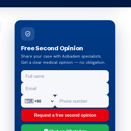
Free Second Opinion
Share your case with Acibadem specialists.
Get a clear medical opinion — no obligation.
Request a free second opinion
Chat on WhatsApp