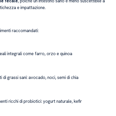
ne fecale
, poiché un intestino sano è meno suscettibile a
itichezza e impattazione.
limenti raccomandati:
eali integrali come farro, orzo e quinoa
i di grassi sani: avocado, noci, semi di chia
enti ricchi di probiotici: yogurt naturale, kefir