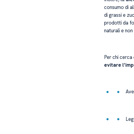
consumo di al
di grassi e zuc
prodotti da fo
naturali e non
Per chi cerca 
evitare l’im
Aven
Leg