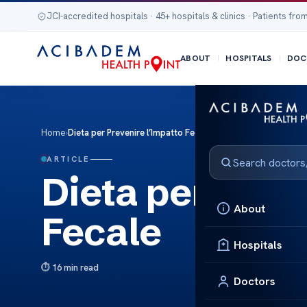
JCI-accredited hospitals · 45+ hospitals & clinics · Patients from
ABOUT
HOSPITALS
DOC
Home
›
Dieta per Prevenire l’Impatto Fecale
ARTICLE
Dieta per Prev
About
Fecale
Hospitals
16 min read
Doctors