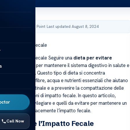
by Acibadem Health Point
·
Last updated August 8, 2024
venire l’Impatto Fecale
y
venire l’Impatto Fecale Seguire una
dieta per evitare
cale
è essenziale per mantenere il sistema digestivo in salute e
s
izioni spiacevoli. Questo tipo di dieta si concentra
o dell’apporto di fibre, acqua e nutrienti essenziali che aiutano
e il transito intestinale e a prevenire la compattazione delle
portare a situazioni di impatto fecale. In questo articolo,
octor
i alimenti da privilegiare e quelli da evitare per mantenere un
 e prevenire efficacemente l’impatto fecale.
Call Now
r Prevenire l’Impatto Fecale