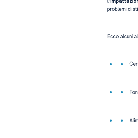
l’impattazio
problemi di st
Ecco alcuni a
Cer
Font
Alim