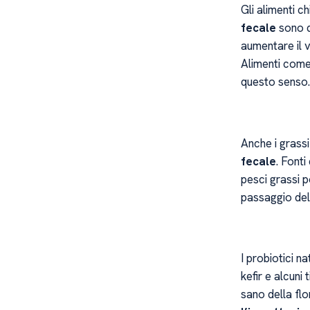
Gli alimenti c
fecale
sono qu
aumentare il v
Alimenti come i
questo senso.
Anche i grassi
fecale
. Fonti
pesci grassi po
passaggio dell
I probiotici n
kefir e alcuni
sano della flo