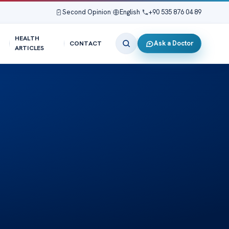
Second Opinion
|
English
|
+90 535 876 04 89
HEALTH
Ask a Doctor
CONTACT
ARTICLES