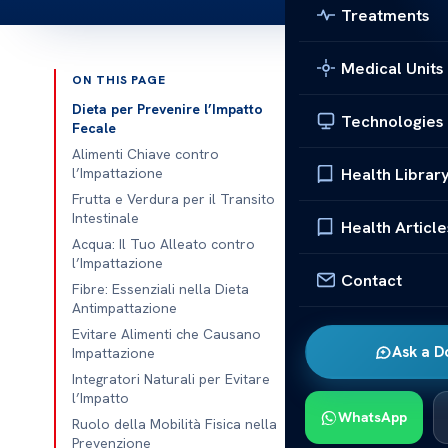
Treatments
Medical Units
ON THIS PAGE
Published 
Dieta per Prevenire l’Impatto
Technologies
Fecale
Dieta per Pre
Alimenti Chiave contro
Health Librar
l’Impattazione
Dieta per Pre
Frutta e Verdura per il Transito
Intestinale
l’impatto fe
Health Article
Acqua: Il Tuo Alleato contro
prevenire cond
l’Impattazione
sull’increment
Contact
Fibre: Essenziali nella Dieta
a regolarizzar
Antimpattazione
feci, che può 
Evitare Alimenti che Causano
Ask a D
Impattazione
esploreremo gl
Integratori Naturali per Evitare
intestino sano
l’Impatto
WhatsApp
Dieta pe
Ruolo della Mobilità Fisica nella
Prevenzione