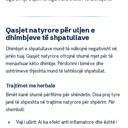
Qasjet natyrore për uljen e
dhimbjeve të shpatullave
Dhimbjet e shpatullave mund të ndikojnë negativisht në
jetën tuaj. Qasjet natyrore ofrojnë shumë mjet për të
menaxhuar këto dhimbje. Përdorimi i bimëve dhe
ushtrimeve thjeshta mund të lehtësojë shpatullat.
Trajtimet me herbale
Bimët kanë shumë përfitime për shëndetin. Disa prej tyre
janë të shpeshta në trajtime natyrore për shpërim. Për
shembull:
Vaji i ullirit: Ai ka efekt anti-inflamatore dhe është i