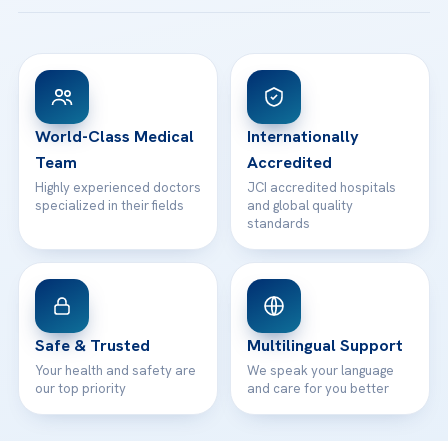
Acibadem Taksim Hospital
Ataşehir / İstanbul
FAQs
Head Office
View All Hospitals
Patient Rights
WhatsApp Support
24/7 Assistance
Contact
World-Class Medical
Internationally
Team
Accredited
Highly experienced doctors
JCI accredited hospitals
specialized in their fields
and global quality
standards
Safe & Trusted
Multilingual Support
Your health and safety are
We speak your language
our top priority
and care for you better