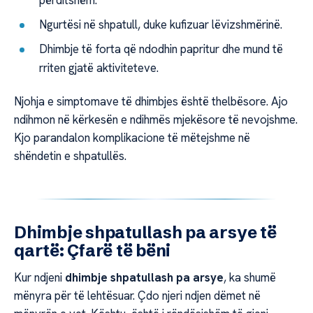
Ngurtësi në shpatull, duke kufizuar lëvizshmërinë.
Dhimbje të forta që ndodhin papritur dhe mund të
rriten gjatë aktiviteteve.
Njohja e simptomave të dhimbjes është thelbësore. Ajo
ndihmon në kërkesën e ndihmës mjekësore të nevojshme.
Kjo parandalon komplikacione të mëtejshme në
shëndetin e shpatullës.
Dhimbje shpatullash pa arsye të
qartë: Çfarë të bëni
Kur ndjeni
dhimbje shpatullash pa arsye
, ka shumë
mënyra për të lehtësuar. Çdo njeri ndjen dëmet në