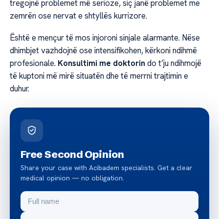
tregojnë problemet më serioze, siç janë problemet me
zemrën ose nervat e shtyllës kurrizore.
Është e mençur të mos injoroni sinjale alarmante. Nëse
dhimbjet vazhdojnë ose intensifikohen, kërkoni ndihmë
profesionale.
Konsultimi me doktorin
do t’ju ndihmojë
të kuptoni më mirë situatën dhe të merrni trajtimin e
duhur.
Free Second Opinion
Share your case with Acibadem specialists. Get a clear
medical opinion — no obligation.