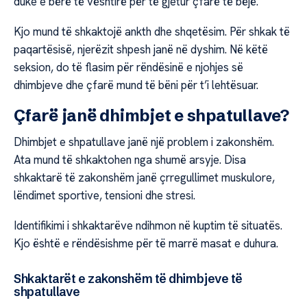
duke e bërë të vështirë për të gjetur çfarë të bëjë.
Kjo mund të shkaktojë ankth dhe shqetësim. Për shkak të
paqartësisë, njerëzit shpesh janë në dyshim. Në këtë
seksion, do të flasim për rëndësinë e njohjes së
dhimbjeve dhe çfarë mund të bëni për t’i lehtësuar.
Çfarë janë dhimbjet e shpatullave?
Dhimbjet e shpatullave janë një problem i zakonshëm.
Ata mund të shkaktohen nga shumë arsyje. Disa
shkaktarë të zakonshëm janë çrregullimet muskulore,
lëndimet sportive, tensioni dhe stresi.
Identifikimi i shkaktarëve ndihmon në kuptim të situatës.
Kjo është e rëndësishme për të marrë masat e duhura.
Shkaktarët e zakonshëm të dhimbjeve të
shpatullave