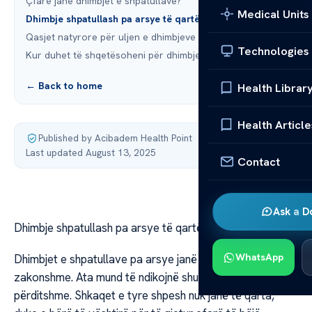
Çfarë janë dhimbjet e shpatullave?
Medical Units
Dhimbje shpatullash pa arsye të qartë: Çfarë të bëni
Qasjet natyrore për uljen e dhimbjeve të shpatullave
Technologies
Kur duhet të shqetësoheni për dhimbjet e shpatullave?
← Back to home
Health Librar
Health Article
Published by Acibadem Health Point
·
Last updated August 13, 2025
Contact
Ask a D
Dhimbje shpatullash pa arsye të qartë: Çfarë të bëni?
WhatsApp
Dhimbjet e shpatullave pa arsye janë shumë të
zakonshme. Ata mund të ndikojnë shumë në jetën e
përditshme. Shkaqet e tyre shpesh nuk janë të qarta,