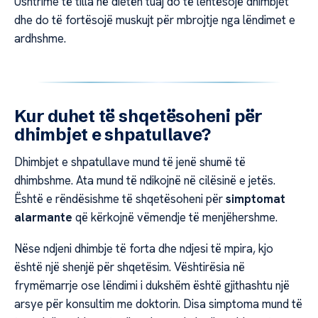
Ushtrime të tilla në dietën tuaj do të lehtësojë dhimbjet
dhe do të fortësojë muskujt për mbrojtje nga lëndimet e
ardhshme.
Kur duhet të shqetësoheni për
dhimbjet e shpatullave?
Dhimbjet e shpatullave mund të jenë shumë të
dhimbshme. Ata mund të ndikojnë në cilësinë e jetës.
Është e rëndësishme të shqetësoheni për
simptomat
alarmante
që kërkojnë vëmendje të menjëhershme.
Nëse ndjeni dhimbje të forta dhe ndjesi të mpira, kjo
është një shenjë për shqetësim. Vështirësia në
frymëmarrje ose lëndimi i dukshëm është gjithashtu një
arsye për konsultim me doktorin. Disa simptoma mund të