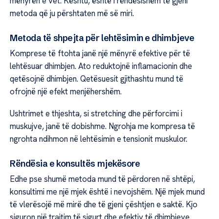
mënyrën e vet. Kështu, është i rëndësishëm të gjeni
metoda që ju përshtaten më së miri.
Metoda të shpejta për lehtësimin e dhimbjeve
Komprese të ftohta janë një mënyrë efektive për të
lehtësuar dhimbjen. Ato reduktojnë inflamacionin dhe
qetësojnë dhimbjen. Qetësuesit gjithashtu mund të
ofrojnë një efekt menjëhershëm.
Ushtrimet e thjeshta, si stretching dhe përforcimi i
muskujve, janë të dobishme. Ngrohja me kompresa të
ngrohta ndihmon në lehtësimin e tensionit muskulor.
Rëndësia e konsultës mjekësore
Edhe pse shumë metoda mund të përdoren në shtëpi,
konsultimi me një mjek është i nevojshëm. Një mjek mund
të vlerësojë më mirë dhe të gjeni çështjen e saktë. Kjo
siguron një trajtim të sigurt dhe efektiv të dhimbjeve.