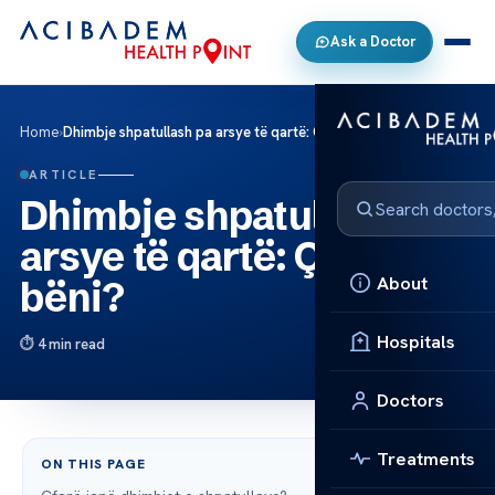
Ask a Doctor
Home
›
Dhimbje shpatullash pa arsye të qartë: Çfarë të bëni?
ARTICLE
Dhimbje shpatullash pa
arsye të qartë: Çfarë të
About
bëni?
Hospitals
4 min read
Doctors
Treatments
ON THIS PAGE