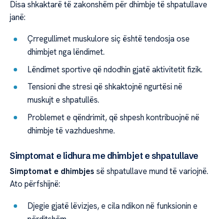
Disa shkaktarë të zakonshëm për dhimbje të shpatullave
janë:
Çrregullimet muskulore siç është tendosja ose
dhimbjet nga lëndimet.
Lëndimet sportive që ndodhin gjatë aktivitetit fizik.
Tensioni dhe stresi që shkaktojnë ngurtësi në
muskujt e shpatullës.
Problemet e qëndrimit, që shpesh kontribuojnë në
dhimbje të vazhdueshme.
Simptomat e lidhura me dhimbjet e shpatullave
Simptomat e dhimbjes
së shpatullave mund të variojnë.
Ato përfshijnë:
Djegie gjatë lëvizjes, e cila ndikon në funksionin e
përditshëm.