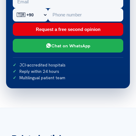
Request a free second opinion
Chat on WhatsApp
JCI-accredited hospitals
Reply within 24 hours
Multilingual patient team