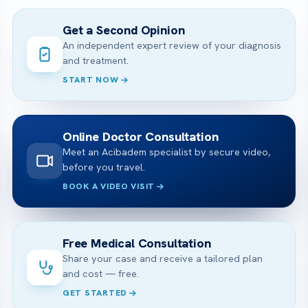
Get a Second Opinion
An independent expert review of your diagnosis
and treatment.
START NOW
Online Doctor Consultation
Meet an Acibadem specialist by secure video,
before you travel.
BOOK A VIDEO VISIT
Free Medical Consultation
Share your case and receive a tailored plan
and cost — free.
GET STARTED