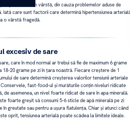
 și la persoanele în vârstă, din cauza problemelor aduse de
 Iată care sunt factorii care determină hipertensiunea arterial
la o vârstă fragedă.
 excesiv de sare
are, care în mod normal ar trebui să fie de maximum 6 grame
la 18-20 grame pe zi în țara noastră. Fiecare creștere de 1
ului de sare determină creșterea valorilor tensiunii arteriale
onservele, fast-food-ul și murăturile conțin niveluri ridicate
ă, de asemenea, un nivel foarte ridicat de sare în apa minerală.
ste foarte greșit să consumi 5-6 sticle de apă minerală pe zi
e în greutate sau pentru a ușura flatulența. Chiar și atunci când
ste oprit, tensiunea arterială poate scădea la limitele ideale.