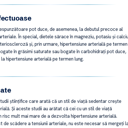
fectuoase
espunzătoare pot duce, de asemenea, la debutul precoce al
arteriale. În special, dietele sărace în magneziu, potasiu și calci
terioscleroză și, prin urmare, hipertensiune arterială pe termen
bogate în grăsimi saturate sau bogate în carbohidrați pot duce,
a hipertensiune arterială pe termen lung.
tate
tudii științifice care arată că un stil de viață sedentar crește
ială. Și aceste studii au arătat că cei cu un stil de viață
 risc mult mai mare de a dezvolta hipertensiune arterială.
t de scădere a tensiunii arteriale, nu este necesar să mergeți l