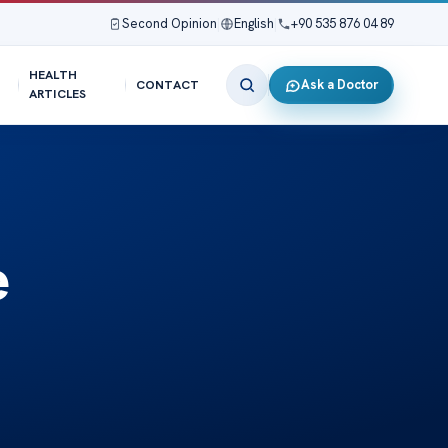
Second Opinion
|
English
|
+90 535 876 04 89
HEALTH
Ask a Doctor
CONTACT
ARTICLES
e