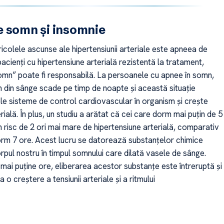
 somn și insomnie
ricolele ascunse ale hipertensiunii arteriale este apneea de
pacienți cu hipertensiune arterială rezistentă la tratament,
mn” poate fi responsabilă. La persoanele cu apnee în somn,
n din sânge scade pe timp de noapte și această situație
le sisteme de control cardiovascular în organism și crește
rială. În plus, un studiu a arătat că cei care dorm mai puțin de 5
n risc de 2 ori mai mare de hipertensiune arterială, comparativ
orm 7 ore. Acest lucru se datorează substanțelor chimice
orpul nostru în timpul somnului care dilată vasele de sânge.
ai puține ore, eliberarea acestor substanțe este întreruptă și
o creștere a tensiunii arteriale și a ritmului