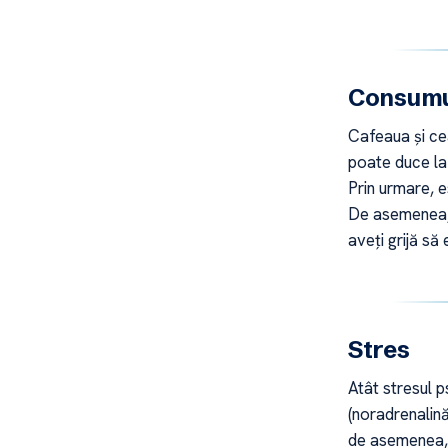
Consumul
Cafeaua și cea
poate duce la
Prin urmare, es
De asemenea, 
aveți grijă să
Stres
Atât stresul p
(noradrenalină
de asemenea,