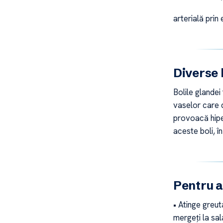
arterială prin 
Diverse 
Bolile glandei 
vaselor care d
provoacă hipe
aceste boli, î
Pentru a
• Atinge greut
mergeți la sa