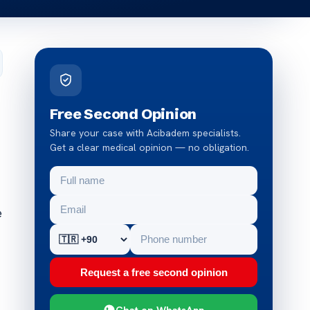
Free Second Opinion
Share your case with Acibadem specialists.
Get a clear medical opinion — no obligation.
e
Request a free second opinion
Chat on WhatsApp