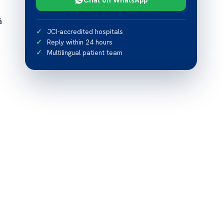
ă
JCI-accredited hospitals
Reply within 24 hours
Multilingual patient team