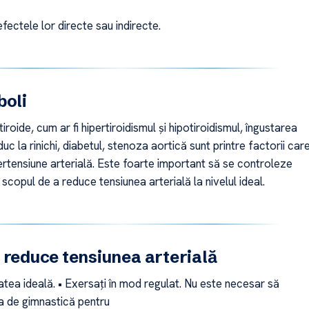
efectele lor directe sau indirecte.
boli
tiroide, cum ar fi hipertiroidismul și hipotiroidismul, îngustarea
uc la rinichi, diabetul, stenoza aortică sunt printre factorii car
rtensiune arterială. Este foarte important să se controleze
n scopul de a reduce tensiunea arterială la nivelul ideal.
 reduce tensiunea arterială
atea ideală. • Exersați în mod regulat. Nu este necesar să
la de gimnastică pentru