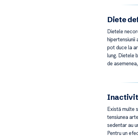
Diete de
Dietele necor
hipertensiunii 
pot duce la ar
lung. Dietele 
de asemenea, l
Inactivi
Există multe s
tensiunea arter
sedentar au un
Pentru un efec