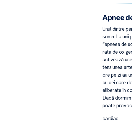
Apnee de
Unul dintre pe
somn. La unii 
“apneea de so
rata de oxige
activează une
tensiunea arte
ore pe zi au u
cu cei care d
eliberate în c
Dacă dormim m
poate provoca 
cardiac.