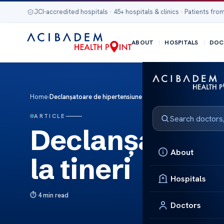
JCI-accredited hospitals · 45+ hospitals & clinics · Patients from
ABOUT
HOSPITALS
DOC
Home
›
Declanșatoare de hipertensiune la tineri
ARTICLE
Declanșatoare
About
la tineri
Hospitals
4 min read
Doctors