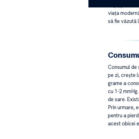
copii, precum
viața modernă.
să fie văzută 
Consumul
Consumul de s
pe zi, crește 
grame a consum
cu 1-2 mmHg. C
de sare. Exist
Prin urmare, e
pentru a pierd
acest obicei e