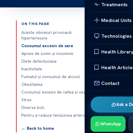
Treatments
Medical Units
ON THIS PAGE
Published 
Aceste obiceiuri provoacă
Technologies
hipertensiune
Declanșatoare 
Consumul excesiv de sare
Health Librar
Apnee de somn și insomnie
Declanșatoare 
Diete defectuoase
observată la un
Health Article
Inactivitate
Fumatul și consumul de alcool
Aceste o
Contact
Obezitatea
Hipertensiune
Consumul excesiv de cafea și ceai
declanșa mult
Stres
Ask a D
duce la pierd
Diverse boli
vitale, cum ar
Pentru a reduce tensiunea arterială
Hipertensiunea
WhatsApp
← Back to home
Turcia, poate 