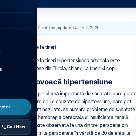
by Acibadem Health Point
·
Last updated June 2, 2025
de hipertensiune la tineri
y
de hipertensiune la tineri Hipertensiunea arterială este
a din trei persoane din Turcia, chiar și la tineri și copii.
s
biceiuri provoacă hipertensiune
a arterială este o problemă importantă de sănătate care poat
e probleme. Printre bolile cauzate de hipertensiune, care pot
octor
erea vieții dacă sunt neglijate, se numără probleme de sănătate
 fi atacul de cord, hemoragia cerebrală și insuficiența renală.
 arterială, care este observată la una din trei persoane din
Call Now
fi observată chiar și la persoanele în vârstă de 20 de ani și la