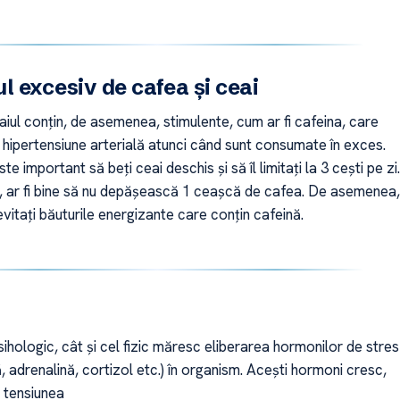
 excesiv de cafea și ceai
iul conțin, de asemenea, stimulente, cum ar fi cafeina, care
 hipertensiune arterială atunci când sunt consumate în exces.
te important să beți ceai deschis și să îl limitați la 3 cești pe zi.
ar fi bine să nu depășească 1 ceașcă de cafea. De asemenea,
 evitați băuturile energizante care conțin cafeină.
sihologic, cât și cel fizic măresc eliberarea hormonilor de stres
, adrenalină, cortizol etc.) în organism. Acești hormoni cresc,
 tensiunea