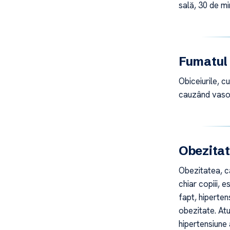
sală, 30 de mi
Fumatul 
Obiceiurile, c
cauzând vasoc
Obezita
Obezitatea, ca
chiar copiii, 
fapt, hiperten
obezitate. At
hipertensiune 