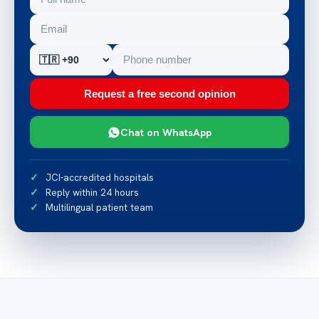
Request a free second opinion
Chat on WhatsApp
JCI-accredited hospitals
Reply within 24 hours
Multilingual patient team