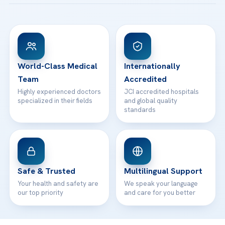
Acibadem Taksim Hospital
Ataşehir / İstanbul
FAQs
Head Office
View All Hospitals
Patient Rights
WhatsApp Support
24/7 Assistance
Contact
World-Class Medical
Internationally
Team
Accredited
Highly experienced doctors
JCI accredited hospitals
specialized in their fields
and global quality
standards
Safe & Trusted
Multilingual Support
Your health and safety are
We speak your language
our top priority
and care for you better