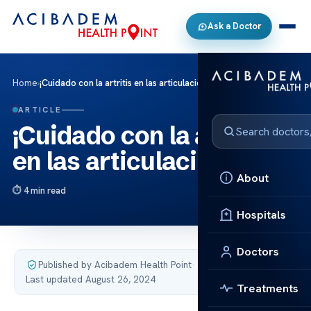
Ask a Doctor
Home
›
¡Cuidado con la artritis en las articulaciones!
ARTICLE
¡Cuidado con la artritis
en las articulaciones!
About
4 min read
Hospitals
Doctors
Published by Acibadem Health Point
·
Last updated August 26, 2024
Treatments