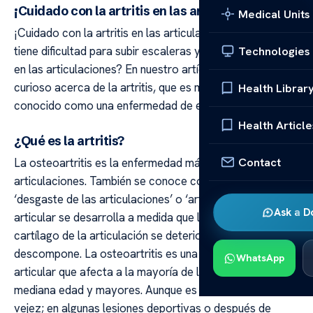
¡Cuidado con la artritis en las articulaciones!
Medical Units
¡Cuidado con la artritis en las articulaciones! ¿También
tiene dificultad para subir escaleras y se queja de dolor
Technologies
en las articulaciones? En nuestro artículo, lo que es
curioso acerca de la artritis, que es más comúnmente
Health Librar
conocido como una enfermedad de edad avanzada…
Health Article
¿Qué es la artritis?
Contact
La osteoartritis es la enfermedad más común de las
articulaciones. También se conoce comúnmente como
‘desgaste de las articulaciones’ o ‘artritis’. El daño
Ask a D
articular se desarrolla a medida que la estructura del
cartílago de la articulación se deteriora y se
descompone. La osteoartritis es una enfermedad
WhatsApp
articular que afecta a la mayoría de las personas de
mediana edad y mayores. Aunque es más común en la
vejez; en algunas lesiones deportivas o después de