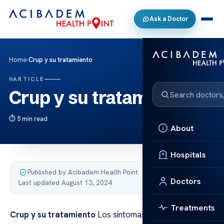
Ask a Doctor
Home
›
Crup y su tratamiento
ARTICLE
Crup y su tratamiento
5 min read
About
Hospitals
Published by Acibadem Health Point
·
Doctors
Last updated August 13, 2024
Treatments
Crup y su tratamiento
Los síntomas del crup