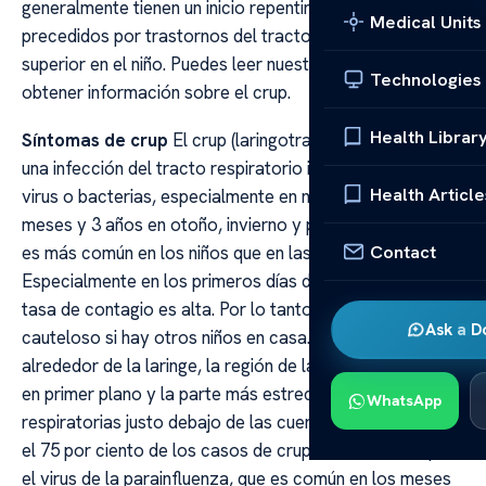
generalmente tienen un inicio repentino y están
Medical Units
precedidos por trastornos del tracto respiratorio
superior en el niño. Puedes leer nuestro artículo para
Technologies
obtener información sobre el crup.
Health Librar
Síntomas de crup
El crup (laringotraqueeobronquitis) es
una infección del tracto respiratorio inferior causada por
Health Article
virus o bacterias, especialmente en niños de entre 6
meses y 3 años en otoño, invierno y primavera. El crup
Contact
es más común en los niños que en las niñas.
Especialmente en los primeros días de la enfermedad, la
tasa de contagio es alta. Por lo tanto, es necesario ser
Ask a D
cauteloso si hay otros niños en casa. Involucra el área
alrededor de la laringe, la región de las cuerdas vocales
en primer plano y la parte más estrecha de las vías
WhatsApp
respiratorias justo debajo de las cuerdas vocales. Hasta
el 75 por ciento de los casos de crup son causados por
el virus de la parainfluenza, que es común en los meses