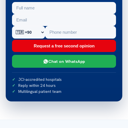
Request a free second opinion
Chat on WhatsApp
JCI-accredited hospitals
Reply within 24 hours
Multilingual patient team