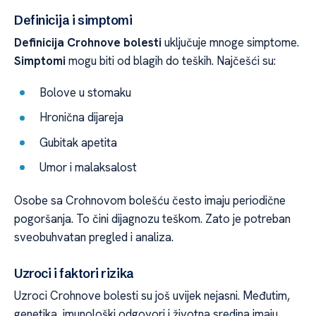
Definicija i simptomi
Definicija Crohnove bolesti
uključuje mnoge simptome.
Simptomi
mogu biti od blagih do teških. Najčešći su:
Bolove u stomaku
Hronična dijareja
Gubitak apetita
Umor i malaksalost
Osobe sa Crohnovom bolešću često imaju periodične
pogoršanja. To čini dijagnozu teškom. Zato je potreban
sveobuhvatan pregled i analiza.
Uzroci i faktori rizika
Uzroci Crohnove bolesti su još uvijek nejasni. Međutim,
genetika, imunološki odgovori i životna sredina imaju