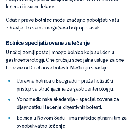
lečenja i iskusne lekare.
Odabir prave
bolnice
može značajno poboljšati vašu
zdravlje. To vam omogućava bolji oporavak.
Bolnice specijalizovane za lečenje
U našoj zemlji postoji mnogo bolnica koje su lideri u
gastroenterologiji. One pružaju specijalne usluge za one
bolesne od Crohnove bolesti. Među njih spadaju:
Upravna bolnica u Beogradu – pruža holistički
pristup sa stručnjacima za gastroenterologiju.
Vojnomedicinska akademija – specijalizovana za
dijagnostiku i
lečenje
digestivnih bolesti.
Bolnica u Novom Sadu – ima multidisciplinarni tim za
sveobuhvatno
lečenje