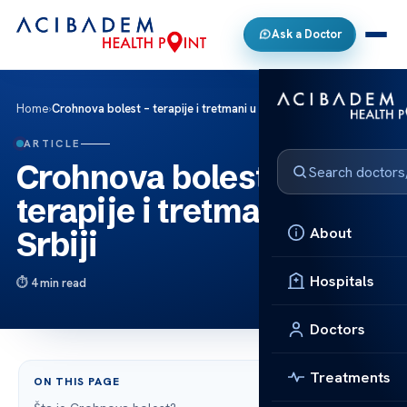
Ask a Doctor
Home
›
Crohnova bolest – terapije i tretmani u Srbiji
ARTICLE
Crohnova bolest –
terapije i tretmani u
About
Srbiji
Hospitals
4 min read
Doctors
Treatments
ON THIS PAGE