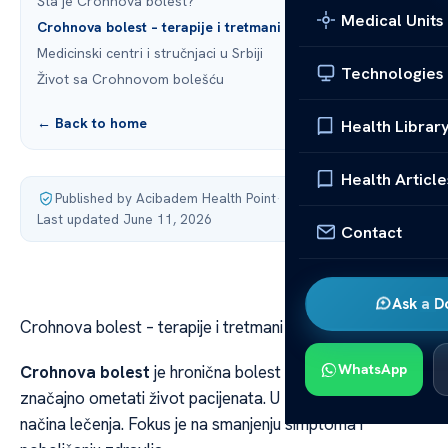
Šta je Crohnova bolest?
Medical Units
Crohnova bolest – terapije i tretmani
Medicinski centri i stručnjaci u Srbiji
Technologies
Život sa Crohnovom bolešću
← Back to home
Health Librar
Health Article
Published by Acibadem Health Point
·
Last updated June 11, 2026
Contact
Ask a D
Crohnova bolest – terapije i tretmani u Srbiji
WhatsApp
Crohnova bolest
je hronična bolest creva koja može
značajno ometati život pacijenata. U Srbiji, postoji više
načina lečenja. Fokus je na smanjenju simptoma i