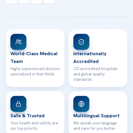
info@acibademhealthpoint.com
Acibadem Kartal Hospital
Email us
All Treatments
Patient Guides
Acibadem Taksim Hospital
Ataşehir / İstanbul
FAQs
Head Office
View All Hospitals
Patient Rights
WhatsApp Support
24/7 Assistance
Contact
World-Class Medical
Internationally
Team
Accredited
Highly experienced doctors
JCI accredited hospitals
specialized in their fields
and global quality
standards
Safe & Trusted
Multilingual Support
Your health and safety are
We speak your language
our top priority
and care for you better