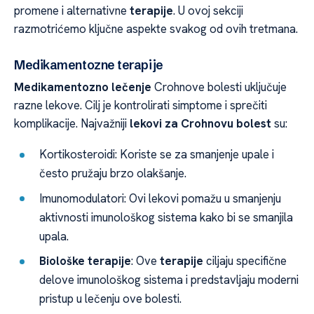
promene i alternativne
terapije
. U ovoj sekciji
razmotrićemo ključne aspekte svakog od ovih tretmana.
Medikamentozne terapije
Medikamentozno lečenje
Crohnove bolesti uključuje
razne lekove. Cilj je kontrolirati simptome i sprečiti
komplikacije. Najvažniji
lekovi za Crohnovu bolest
su:
Kortikosteroidi: Koriste se za smanjenje upale i
često pružaju brzo olakšanje.
Imunomodulatori: Ovi lekovi pomažu u smanjenju
aktivnosti imunološkog sistema kako bi se smanjila
upala.
Biološke terapije
: Ove
terapije
ciljaju specifične
delove imunološkog sistema i predstavljaju moderni
pristup u lečenju ove bolesti.