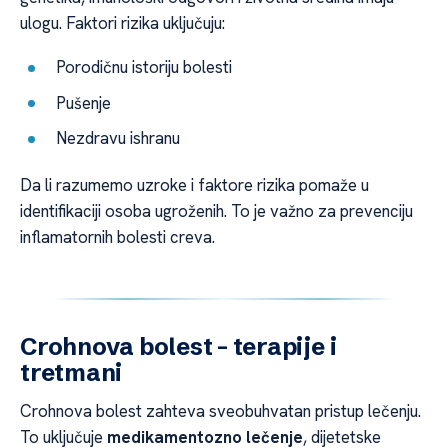
ulogu. Faktori rizika uključuju:
Porodičnu istoriju bolesti
Pušenje
Nezdravu ishranu
Da li razumemo uzroke i faktore rizika pomaže u
identifikaciji osoba ugroženih. To je važno za prevenciju
inflamatornih bolesti creva.
Crohnova bolest – terapije i
tretmani
Crohnova bolest zahteva sveobuhvatan pristup lečenju.
To uključuje
medikamentozno lečenje
, dijetetske