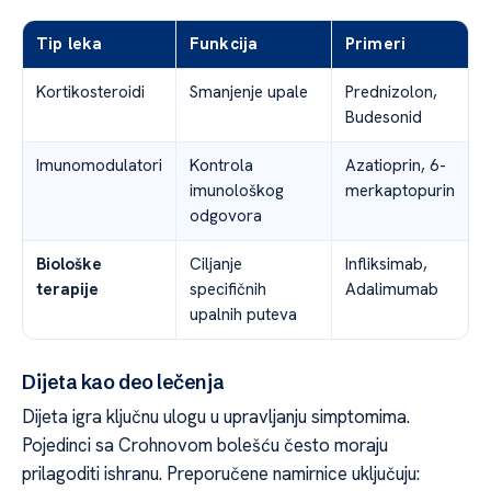
Tip leka
Funkcija
Primeri
Kortikosteroidi
Smanjenje upale
Prednizolon,
Budesonid
Imunomodulatori
Kontrola
Azatioprin, 6-
imunološkog
merkaptopurin
odgovora
Biološke
Ciljanje
Infliksimab,
terapije
specifičnih
Adalimumab
upalnih puteva
Dijeta kao deo lečenja
Dijeta igra ključnu ulogu u upravljanju simptomima.
Pojedinci sa Crohnovom bolešću često moraju
prilagoditi ishranu. Preporučene namirnice uključuju: