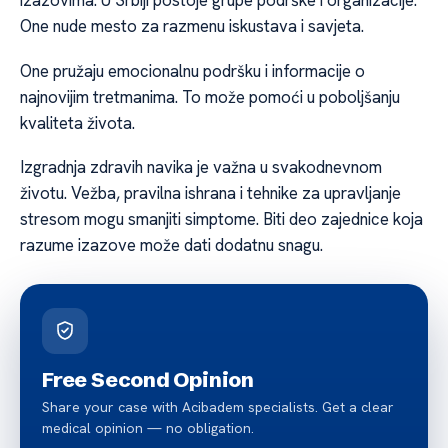
izazovima. U Srbiji postoje grupe podrške i organizacije.
One nude mesto za razmenu iskustava i savjeta.
One pružaju emocionalnu podršku i informacije o
najnovijim tretmanima. To može pomoći u poboljšanju
kvaliteta života.
Izgradnja zdravih navika je važna u svakodnevnom
životu. Vežba, pravilna ishrana i tehnike za upravljanje
stresom mogu smanjiti simptome. Biti deo zajednice koja
razume izazove može dati dodatnu snagu.
Free Second Opinion
Share your case with Acibadem specialists. Get a clear
medical opinion — no obligation.