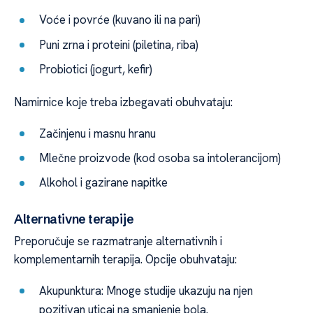
Voće i povrće (kuvano ili na pari)
Puni zrna i proteini (piletina, riba)
Probiotici (jogurt, kefir)
Namirnice koje treba izbegavati obuhvataju:
Začinjenu i masnu hranu
Mlečne proizvode (kod osoba sa intolerancijom)
Alkohol i gazirane napitke
Alternativne terapije
Preporučuje se razmatranje alternativnih i
komplementarnih terapija. Opcije obuhvataju:
Akupunktura: Mnoge studije ukazuju na njen
pozitivan uticaj na smanjenje bola.