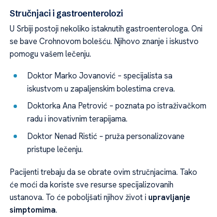
Stručnjaci i gastroenterolozi
U Srbiji postoji nekoliko istaknutih gastroenterologa. Oni
se bave Crohnovom bolešću. Njihovo znanje i iskustvo
pomogu vašem lečenju.
Doktor Marko Jovanović – specijalista sa
iskustvom u zapaljenskim bolestima creva.
Doktorka Ana Petrović – poznata po istraživačkom
radu i inovativnim terapijama.
Doktor Nenad Ristić – pruža personalizovane
pristupe lečenju.
Pacijenti trebaju da se obrate ovim stručnjacima. Tako
će moći da koriste sve resurse specijalizovanih
ustanova. To će poboljšati njihov život i
upravljanje
simptomima
.