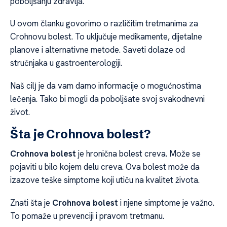
poboljšanju zdravlja.
U ovom članku govorimo o različitim tretmanima za
Crohnovu bolest. To uključuje medikamente, dijetalne
planove i alternativne metode. Saveti dolaze od
stručnjaka u gastroenterologiji.
Naš cilј je da vam damo informacije o mogućnostima
lečenja. Tako bi mogli da poboljšate svoj svakodnevni
život.
Šta je Crohnova bolest?
Crohnova bolest
je hronična bolest creva. Može se
pojaviti u bilo kojem delu creva. Ova bolest može da
izazove teške simptome koji utiču na kvalitet života.
Znati šta je
Crohnova bolest
i njene simptome je važno.
To pomaže u prevenciji i pravom tretmanu.