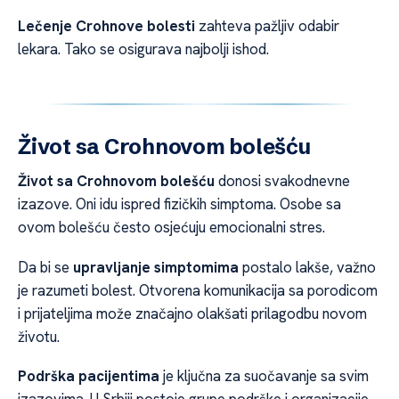
Lečenje Crohnove bolesti
zahteva pažljiv odabir
lekara. Tako se osigurava najbolji ishod.
Život sa Crohnovom bolešću
Život sa Crohnovom bolešću
donosi svakodnevne
izazove. Oni idu ispred fizičkih simptoma. Osobe sa
ovom bolešću često osjećuju emocionalni stres.
Da bi se
upravljanje simptomima
postalo lakše, važno
je razumeti bolest. Otvorena komunikacija sa porodicom
i prijateljima može značajno olakšati prilagodbu novom
životu.
Podrška pacijentima
je ključna za suočavanje sa svim