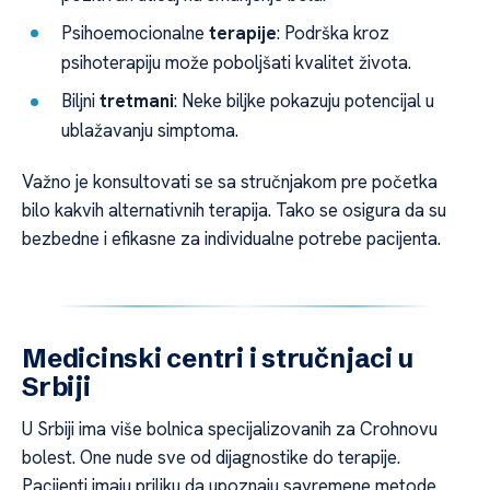
Psihoemocionalne
terapije
: Podrška kroz
psihoterapiju može poboljšati kvalitet života.
Biljni
tretmani
: Neke biljke pokazuju potencijal u
ublažavanju simptoma.
Važno je konsultovati se sa stručnjakom pre početka
bilo kakvih alternativnih terapija. Tako se osigura da su
bezbedne i efikasne za individualne potrebe pacijenta.
Medicinski centri i stručnjaci u
Srbiji
U Srbiji ima više bolnica specijalizovanih za Crohnovu
bolest. One nude sve od dijagnostike do terapije.
Pacijenti imaju priliku da upoznaju savremene metode