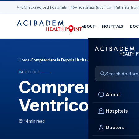
JCI-accredited hospitals · 45+ hospitals & clinics · Patients from
ABOUT
HOSPITALS
DOC
Home
›
Comprendere la Doppia Uscita del Ventricolo Destro
ARTICLE
Comprendere l
About
Ventricolo Des
Hospitals
14 min read
Doctors