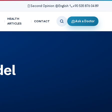
Second Opinion
|
English
|
+90 535 876 04 89
HEALTH
Ask a Doctor
CONTACT
ARTICLES
del