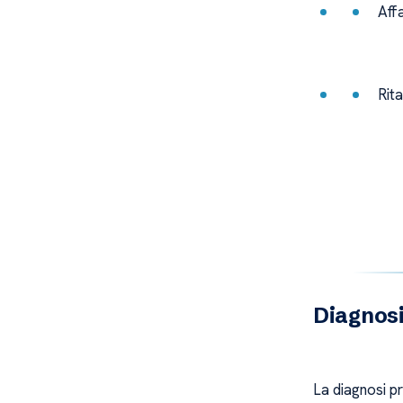
Aff
Rita
Diagnos
La diagnosi p