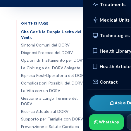
Treatments
Medical Units
ON THIS PAGE
Published 
Che Cos’è la Doppia Uscita del
Technologies
Ventr.
Comprendere l
Sintomi Comuni del DORV
Health Librar
Diagnosi Precoce del DORV
Opzioni di Trattamento per DORV
Health Article
La Chirurgia del DORV Spiegata
La
doppia us
Ripresa Post-Operatoria del DORV
congenita che 
Contact
Complicazioni Possibili del DORV
colpite. Quest
La Vita con un DORV
principali (l’
Gestione a Lungo Termine del
richiede una 
Ask a D
DORV
migliore quali
Ricerca Attuale sul DORV
cosa signific
Supporto per Famiglie con DORV
WhatsApp
diagnosticata
Prevenzione e Salute Cardiaca