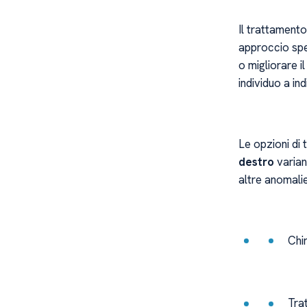
Il trattamento
approccio spec
o migliorare i
individuo a in
Le opzioni di
destro
varian
altre anomali
Chir
Trat