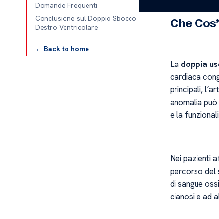
disponibili.
Domande Frequenti
Conclusione sul Doppio Sbocco
Che Cos’
Destro Ventricolare
← Back to home
La
doppia us
cardiaca cong
principali, l’
anomalia può p
e la funzional
Nei pazienti a
percorso del 
di sangue oss
cianosi e ad a