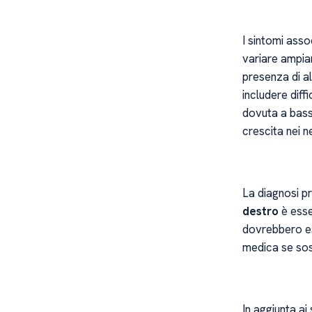
I sintomi asso
variare ampia
presenza di a
includere diff
dovuta a bassi
crescita nei n
La diagnosi pr
destro
è esse
dovrebbero es
medica se sos
In aggiunta ai 