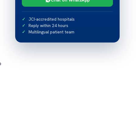
JCI-accredited hospitals
Reply within 24 hours
Multilingual patient team
o