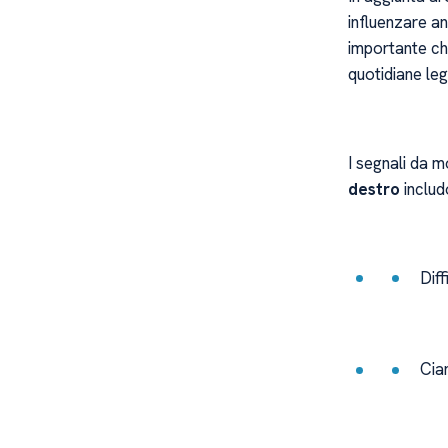
influenzare an
importante ch
quotidiane leg
I segnali da 
destro
includ
Diff
Cian