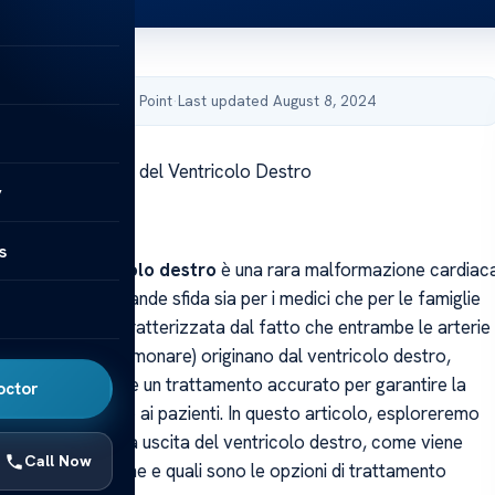
by Acibadem Health Point
·
Last updated August 8, 2024
a Doppia Uscita del Ventricolo Destro
y
s
cita del ventricolo destro
è una rara malformazione cardiac
presenta una grande sfida sia per i medici che per le famiglie
a condizione, caratterizzata dal fatto che entrambe le arterie
aorta e l’arteria polmonare) originano dal ventricolo destro,
diagnosi precoce e un trattamento accurato per garantire la
octor
tà di vita possibile ai pazienti. In questo articolo, esploreremo
a avere una doppia uscita del ventricolo destro, come viene
Call Now
 questa condizione e quali sono le opzioni di trattamento