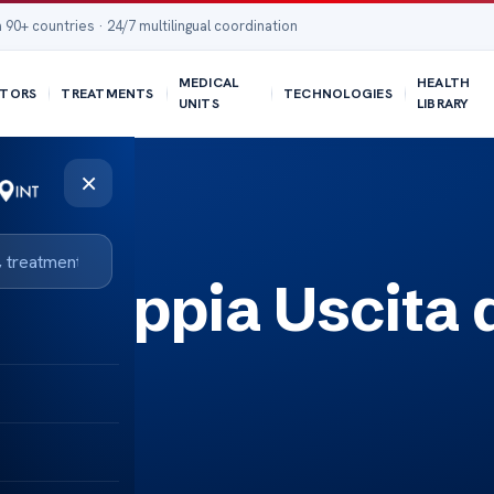
 90+ countries · 24/7 multilingual coordination
MEDICAL
HEALTH
TORS
TREATMENTS
TECHNOLOGIES
UNITS
LIBRARY
×
a Doppia Uscita 
tro