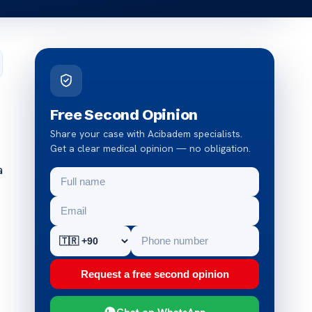
Free Second Opinion
Share your case with Acibadem specialists.
Get a clear medical opinion — no obligation.
a
Request a free second opinion
Chat on WhatsApp