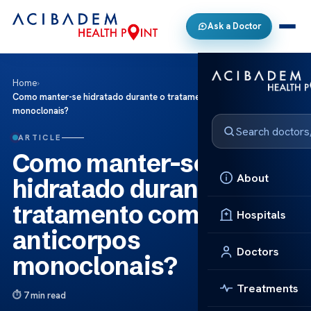
Ask a Doctor
Home
›
Como manter-se hidratado durante o tratamento com anticorpos
monoclonais?
ARTICLE
Como manter-se
About
hidratado durante o
tratamento com
Hospitals
anticorpos
Doctors
monoclonais?
Treatments
7 min read