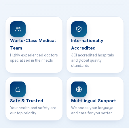
Acibadem Taksim Hospital
Ataşehir / İstanbul
FAQs
Head Office
View All Hospitals
Patient Rights
WhatsApp Support
24/7 Assistance
Contact
World-Class Medical
Internationally
Team
Accredited
Highly experienced doctors
JCI accredited hospitals
specialized in their fields
and global quality
standards
Safe & Trusted
Multilingual Support
Your health and safety are
We speak your language
our top priority
and care for you better