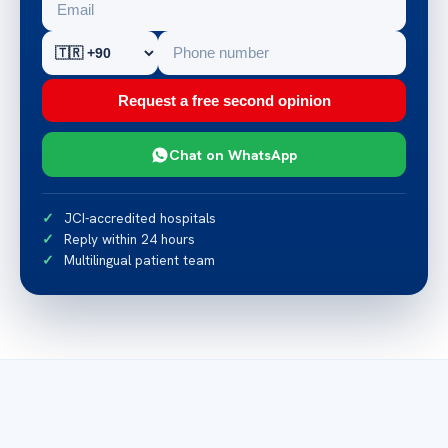
Request a free second opinion
Chat on WhatsApp
JCI-accredited hospitals
Reply within 24 hours
Multilingual patient team