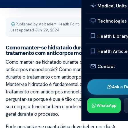
Medical Units
Technologies
Published by Acibadem Health Point
·
Last updated July 29, 2024
Health Librar
Como manter-se hidratado durante o
Health Article
tratamento com anticorpos monoclonais?
Como manter-se hidratado durante o tratamento com
Contact
anticorpos monoclonais? Como manter-se hidratado
durante o tratamento com anticorpos monoclonais?
Manter-se hidratado é fundamental quando se está sob
Ask a D
tratamento com anticorpos monoclonais. Poderá
perguntar-se porque é que é tão crucial. A água ajuda o
WhatsApp
seu corpo a funcionar bem e pode melhorar a sua saúde
geral durante o processo.
Pode perguntar-se quanta água deve beber por dia. A