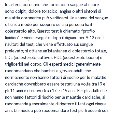
le arterie coronarie che forniscono sangue al cuore
sono colpiti, dolore toracico, angina o altri sintomi di
malattia coronarica può verificarsi. Un esame del sangue
è l’unico modo per scoprire se una persona ha il
colesterolo alto. Questo test è chiamato “profilo
lipidico” e viene eseguito dopo il digiuno per 9-12 ore. I
risultati del test, che viene effettuato sul sangue
prelevato; si ottiene un’istantanea di colesterolo totale,
LDL (colesterolo cattivo), HDL (colesterolo buono) e
trigliceridi nel corpo. Gli esperti medici generalmente
raccomandano che bambini e giovani adulti che
normalmente non hanno fattori di rischio per le malattie
cardiache dovrebbero essere testati una volta tra i 9 e
gli 11 anni e di nuovo tra i 17 e i 19 anni. Per gli adulti che
non hanno fattori di rischio per le malattie cardiache, si
raccomanda generalmente di ripetere il test ogni cinque
anni. Un medico può raccomandare test più frequenti se i