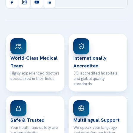
Orthopedics & Traumatology
Health Library
info@acibademhealthpoint.com
Acibadem Kartal Hospital
Email us
All Treatments
Patient Guides
Acibadem Taksim Hospital
Ataşehir / İstanbul
FAQs
Head Office
View All Hospitals
Patient Rights
WhatsApp Support
24/7 Assistance
Contact
World-Class Medical
Internationally
Team
Accredited
Highly experienced doctors
JCI accredited hospitals
specialized in their fields
and global quality
standards
Safe & Trusted
Multilingual Support
Your health and safety are
We speak your language
our top priority
and care for you better