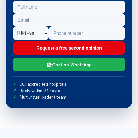
Request a free second opinion
Chat on WhatsApp
JCI-accredited hospitals
Reply within 24 hours
Multilingual patient team