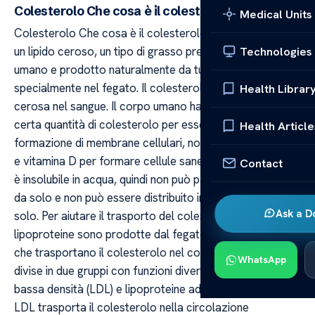
Colesterolo Che cosa è il colesterolo?
Medical Units
Colesterolo Che cosa è il colesterolo? Il colesterolo è
un lipido ceroso, un tipo di grasso presente nel sangue
Technologies
umano e prodotto naturalmente da tutte le cellule,
specialmente nel fegato. Il colesterolo ha una struttura
Health Librar
cerosa nel sangue. Il corpo umano ha bisogno di una
certa quantità di colesterolo per essere utilizzato nella
Health Article
formazione di membrane cellulari, nonché alcuni ormoni
e vitamina D per formare cellule sane. Ma il colesterolo
Contact
è insolubile in acqua, quindi non può passare nel sangue
da solo e non può essere distribuito in tutto il corpo da
Ask a D
solo. Per aiutare il trasporto del colesterolo, le
lipoproteine sono prodotte dal fegato. Le lipoproteine
che trasportano il colesterolo nel corpo umano sono
WhatsApp
divise in due gruppi con funzioni diverse: lipoproteine a
bassa densità (LDL) e lipoproteine ad alta densità (HDL).
LDL trasporta il colesterolo nella circolazione