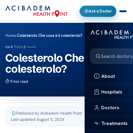
Ask a Doctor
Home
›
Colesterolo Che cosa è il colesterolo?
ARTICLE
Colesterolo Che cosa è il
colesterolo?
About
9 min read
Hospitals
Doctors
Published by Acibadem Health Point
·
Last updated August 5, 2024
Treatments