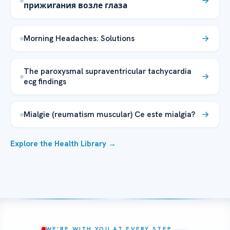
прижигания возле глаза
Morning Headaches: Solutions
The paroxysmal supraventricular tachycardia
ecg findings
Mialgie (reumatism muscular) Ce este mialgia?
Explore the Health Library →
WE’RE WITH YOU AT EVERY STEP